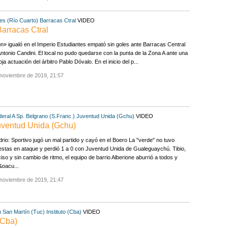
es (Río Cuarto)
Barracas Ctral
VIDEO
Barracas Ctral
ón» igualó en el Imperio Estudiantes empató sin goles ante Barracas Central
Antonio Candini. El local no pudo quedarse con la punta de la Zona A ante una
oja actuación del árbitro Pablo Dóvalo. En el inicio del p...
 noviembre de 2019, 21:57
eral A
Sp. Belgrano (S.Franc.)
Juventud Unida (Gchu)
VIDEO
Juventud Unida (Gchu)
rio: Sportivo jugó un mal partido y cayó en el Boero La "verde" no tuvo
stas en ataque y perdió 1 a 0 con Juventud Unida de Gualeguaychú. Tibio,
iso y sin cambio de ritmo, el equipo de barrio Alberione aburrió a todos y
&oacu...
 noviembre de 2019, 21:47
n
San Martín (Tuc)
Instituto (Cba)
VIDEO
 (Cba)