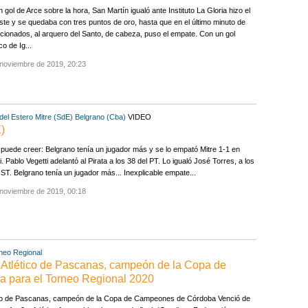
 gol de Arce sobre la hora, San Martín igualó ante Instituto La Gloria hizo el
te y se quedaba con tres puntos de oro, hasta que en el último minuto de
icionados, al arquero del Santo, de cabeza, puso el empate. Con un gol
co de Ig...
 noviembre de 2019, 20:23
del Estero
Mitre (SdE)
Belgrano (Cba)
VIDEO
)
puede creer: Belgrano tenía un jugador más y se lo empató Mitre 1-1 en
i. Pablo Vegetti adelantó al Pirata a los 38 del PT. Lo igualó José Torres, a los
 ST. Belgrano tenía un jugador más... Inexplicable empate...
 noviembre de 2019, 00:18
neo Regional
tico de Pascanas, campeón de la Copa de
 para el Torneo Regional 2020
ico de Pascanas, campeón de la Copa de Campeones de Córdoba Venció de