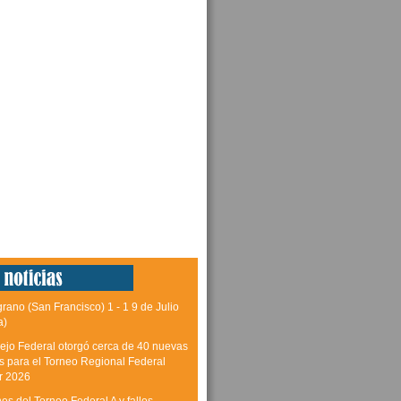
grano (San Francisco) 1 - 1 9 de Julio
a)
ejo Federal otorgó cerca de 40 nuevas
as para el Torneo Regional Federal
r 2026