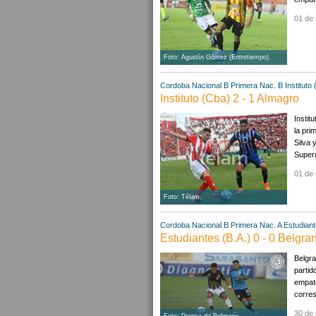
01 de 
Foto: Agustín Gómez (Entretiempo).
Cordoba
Nacional B
Primera Nac. B
Instituto
Instituto (Cba) 2 - 1 Almagro
Instit
la pri
Silva 
Superó
01 de 
Foto: Télam.
Cordoba
Nacional B
Primera Nac. A
Estudiant
Estudiantes (B.A.) 0 - 0 Belgra
Belgra
partid
empató
corres
30 de
Foto: Prensa de Belgrano.