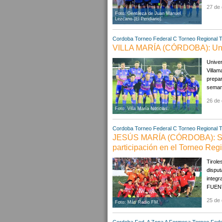
27 de 
Foto: Gentileza de Juan Manuel
Lezcano (El Peridiario).
Cordoba
Torneo Federal C
Torneo Regional
T
VILLA MARÍA (CÓRDOBA): Unive
Univer
Villam
prepar
semana
26 de 
Foto: Villa María Noticias.
Cordoba
Torneo Federal C
Torneo Regional
T
JESÚS MARÍA (CÓRDOBA): Sp. T
participación en el Torneo Reg
Tirole
disput
integr
FUENT
25 de 
Foto: Más Radio FM.
Cordoba
Fed. A Zona A
Formosa
Torneo Fede