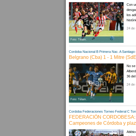
Con un
desgas
los ad
históri
24 de
Foto: Télam.
Cordoba
Nacional B
Primera Nac. A
Santiago 
Belgrano (Cba) 1 - 1 Mitre (SdE
No se 
Alberd
36 del
24 de
Foto: Télam.
Cordoba
Federaciones
Torneo Federal C
Tor
FEDERACIÓN CORDOBESA: Atlé
Campeones de Córdoba y plaza
Atlét