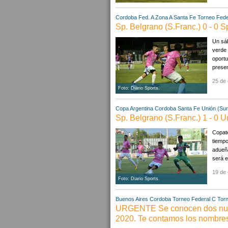
Cordoba
Fed. A Zona A
Santa Fe
Torneo Fede
Sp. Belgrano (S.Franc.) 0 - 0 Sp
Un sáb
verde 
oportu
presen
25 de 
Foto: Diario Sports.
Copa Argentina
Cordoba
Santa Fe
Unión (Su
Sp. Belgrano (S.Franc.) 1 - 0 
Copate
tiempo
adueña
será e
19 de 
Foto: Diario Sports.
Buenos Aires
Cordoba
Torneo Federal C
Tor
URGENTE Se conocen dos nueva
2020. Te contamos los nombres