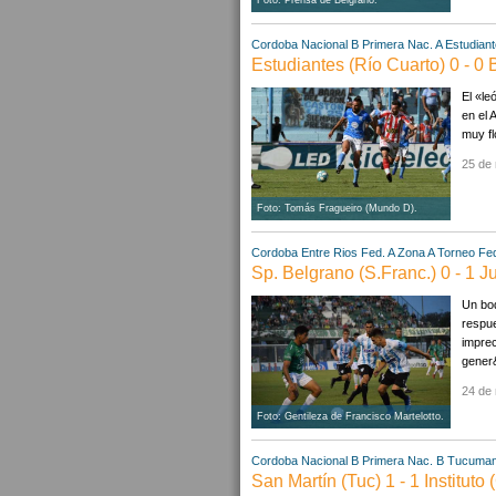
Cordoba
Nacional B
Primera Nac. A
Estudiant
Estudiantes (Río Cuarto) 0 - 0 
El «le
en el 
muy fl
25 de
Foto: Tomás Fragueiro (Mundo D).
Cordoba
Entre Rios
Fed. A Zona A
Torneo Fed
Sp. Belgrano (S.Franc.) 0 - 1 
Un bod
respue
imprec
gener
24 de
Foto: Gentileza de Francisco Martelotto.
Cordoba
Nacional B
Primera Nac. B
Tucuma
San Martín (Tuc) 1 - 1 Instituto