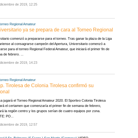
diciembre de 2019, 12:25
orneo Regional Amateur
rsitario ya se prepara de cara al Torneo Regional
sitario comenzó a prepararse para el torneo. Tras ganar la plaza de la Liga
ariense al consagrarse campeón del Apertura, Universitario comenzó a
arse para el torneo Regional Federal Amateur, que iniciará el primer fin de
 de febrero. ...
diciembre de 2019, 14:23
orneo Regional Amateur
irolesa de Colonia Tirolesa confirmó su
ional
sa jugará el Torneo Regional Amateur 2020. El Sportivo Colonia Tirolesa
ará el certamen que comenzaría el primer fin de semana de febrero,
ará la región centro y los grupos serían de cuatro equipos por zona.
E: PO...
diciembre de 2019, 12:57
ral A
Sp. Belgrano (S.Franc.)
San Martin (Formosa)
VIDEO