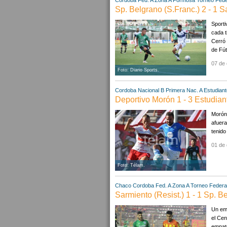
Sp. Belgrano (S.Franc.) 2 - 1 
Sport
cada t
Cerró 
de Fút
07 de 
Foto: Diario Sports.
Cordoba
Nacional B
Primera Nac. A
Estudiant
Deportivo Morón 1 - 3 Estudian
Morón 
afuera
tenido
01 de 
Foto: Télam.
Chaco
Cordoba
Fed. A Zona A
Torneo Federal
Sarmiento (Resist.) 1 - 1 Sp. B
Un em
el Cen
empató