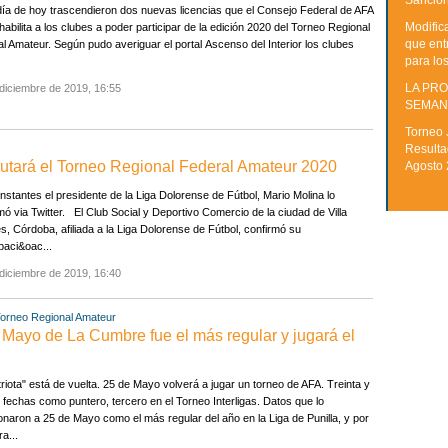
Sancion
día de hoy trascendieron dos nuevas licencias que el Consejo Federal de AFA
Modific
habilita a los clubes a poder participar de la edición 2020 del Torneo Regional
que ent
l Amateur. Según pudo averiguar el portal Ascenso del Interior los clubes
para lo
LA PRO
diciembre de 2019, 16:55
SEMAN
Torneo 
Resulta
putará el Torneo Regional Federal Amateur 2020
Agosto
nstantes el presidente de la Liga Dolorense de Fútbol, Mario Molina lo
mó via Twitter. El Club Social y Deportivo Comercio de la ciudad de Villa
s, Córdoba, afiliada a la Liga Dolorense de Fútbol, confirmó su
ipaci&oac...
diciembre de 2019, 16:40
orneo Regional Amateur
o de La Cumbre fue el más regular y jugará el
triota" está de vuelta. 25 de Mayo volverá a jugar un torneo de AFA. Treinta y
 fechas como puntero, tercero en el Torneo Interligas. Datos que lo
onaron a 25 de Mayo como el más regular del año en la Liga de Punilla, y por
ra...