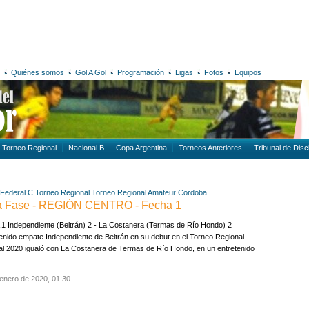
Quiénes somos
Gol A Gol
Programación
Ligas
Fotos
Equipos
Torneo Regional
Nacional B
Copa Argentina
Torneos Anteriores
Tribunal de Disci
 Federal C
Torneo Regional
Torneo Regional Amateur
Cordoba
 Fase - REGIÓN CENTRO - Fecha 1
1 Independiente (Beltrán) 2 - La Costanera (Termas de Río Hondo) 2
enido empate Independiente de Beltrán en su debut en el Torneo Regional
l 2020 igualó con La Costanera de Termas de Río Hondo, en un entretenido
enero de 2020, 01:30