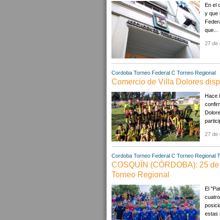
En el 
y que 
Federa
que...
27 de 
Cordoba
Torneo Federal C
Torneo Regional
Comercio de Villa Dolores dis
Hace i
confir
Dolore
partic
27 de 
Cordoba
Torneo Federal C
Torneo Regional
T
COSQUÍN (CÓRDOBA): 25 de May
Torneo Regional
El "Pa
cuatro
posici
estas 