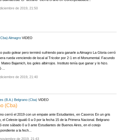
diciembre de 2019, 21:50
 (Cba)
Almagro
VIDEO
uto pudo golear pero terminó sufriendo para ganarle a Almagro La Gloria cerró
mera rueda venciendo de local al Tricolor por 2-1 en el Monumental. Facundo
y Mateo Bajamich, los goles albirrojos. Instituto tenía que ganar y lo hizo.
 ...
diciembre de 2019, 21:40
es (B.A.)
Belgrano (Cba)
VIDEO
no (Cba)
no cerró el 2019 con un empate ante Estudiantes, en Caseros En un gris
o, el Celeste igualó 0 a 0 por la fecha 15 de la Primera Nacional. Belgrano
 este sábado 0 a 0 ante Estudiantes de Buenos Aires, en el cotejo
pondiente a la fech...
 noviembre de 2019, 21:43