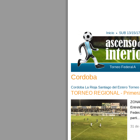
Inicio
SUB 13/15/17
Torneo Federal A
Cordoba
Cordoba
La Rioja
Santiago del Estero
Torneo
TORNEO REGIONAL - Primera
ZONA 
Entret
Federa
parti...
31 de 