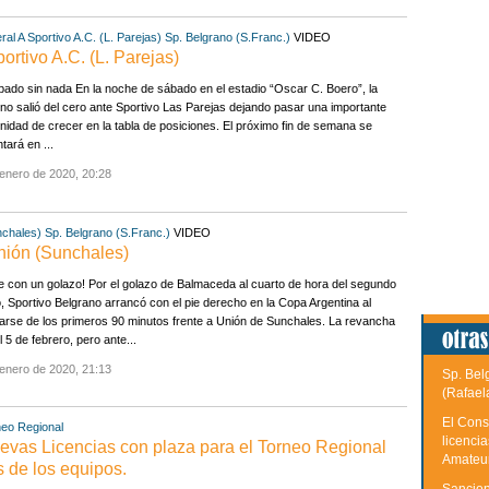
ral A
Sportivo A.C. (L. Parejas)
Sp. Belgrano (S.Franc.)
VIDEO
ortivo A.C. (L. Parejas)
ado sin nada En la noche de sábado en el estadio “Oscar C. Boero”, la
no salió del cero ante Sportivo Las Parejas dejando pasar una importante
nidad de crecer en la tabla de posiciones. El próximo fin de semana se
tará en ...
enero de 2020, 20:28
nchales)
Sp. Belgrano (S.Franc.)
VIDEO
Unión (Sunchales)
 con un golazo! Por el golazo de Balmaceda al cuarto de hora del segundo
, Sportivo Belgrano arrancó con el pie derecho en la Copa Argentina al
rse de los primeros 90 minutos frente a Unión de Sunchales. La revancha
l 5 de febrero, pero ante...
enero de 2020, 21:13
Sp. Bel
(Rafael
El Cons
neo Regional
licenci
s Licencias con plaza para el Torneo Regional
Amateu
 de los equipos.