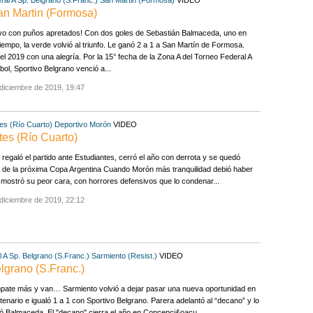
San Martin (Formosa)
ivo con puños apretados! Con dos goles de Sebastián Balmaceda, uno en
iempo, la verde volvió al triunfo. Le ganó 2 a 1 a San Martín de Formosa.
el 2019 con una alegría. Por la 15° fecha de la Zona A del Torneo Federal A
bol, Sportivo Belgrano venció a...
diciembre de 2019, 19:47
es (Río Cuarto)
Deportivo Morón
VIDEO
tes (Río Cuarto)
regaló el partido ante Estudiantes, cerró el año con derrota y se quedó
 de la próxima Copa Argentina Cuando Morón más tranquilidad debió haber
 mostró su peor cara, con horrores defensivos que lo condenar...
diciembre de 2019, 22:12
 A
Sp. Belgrano (S.Franc.)
Sarmiento (Resist.)
VIDEO
elgrano (S.Franc.)
pate más y van… Sarmiento volvió a dejar pasar una nueva oportunidad en
tenario e igualó 1 a 1 con Sportivo Belgrano. Parera adelantó al “decano” y lo
 Balmaceda. El "decano" cierra el año en Concepci&oacu...