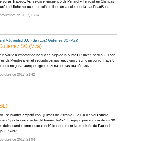
e soñar Trabado. Así se dio el encuentro de Peñarol y Trinidad en Chimbas.
iunfo del Bohemio que se metió de lleno en la pelea por la clasificaci&oa...
 noviembre de 2017, 13:14
ral A
Juventud U.U. (San Luis)
Gutierrez SC (Mza)
 Gutierrez SC (Mza)
ud volvió a empatar de local y se aleja de la punta El “Juve” perdía 2-0 con
rrez de Mendoza, en el segundo tiempo reaccionó y sumó un punto. Hace 5
os que no gana, aunque sigue en zona de clasificación. Juv...
octubre de 2017, 21:42
(SL)
vo Estudiantes empató con Quilmes de visitante Fue 0 a 0 en el Estadio
nario” por la sexta fecha del torneo de AFA. El equipo puntano desde los 30
s del segundo tiempo jugó con 10 jugadores por la expulsión de Facundo
. El “Albiv...
octubre de 2017, 21:04