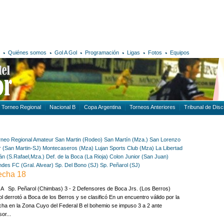
Quiénes somos
Gol A Gol
Programación
Ligas
Fotos
Equipos
Torneo Regional
Nacional B
Copa Argentina
Torneos Anteriores
Tribunal de Disci
rneo Regional Amateur
San Martin (Rodeo)
San Martín (Mza.)
San Lorenzo
r (San Martin-SJ)
Montecaseros (Mza)
Lujan Sports Club (Mza)
La Libertad
n (S.Rafael,Mza.)
Def. de la Boca (La Rioja)
Colon Junior (San Juan)
ndes FC (Gral. Alvear)
Sp. Del Bono (SJ)
Sp. Peñarol (SJ)
echa 18
A Sp. Peñarol (Chimbas) 3 - 2 Defensores de Boca Jrs. (Los Berros)
l derrotó a Boca de los Berros y se clasificó En un encuentro válido por la
cha en la Zona Cuyo del Federal B el bohemio se impuso 3 a 2 ante
or...