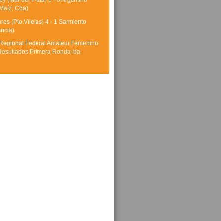
y (Mar del Plata) 1 - 0 Argentino
Maíz, Cba)
res (Pto.Vilelas) 4 - 1 Sarmiento
encia)
Regional Federal Amateur Femenino
Resultados Primera Ronda Ida