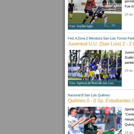
permit
Fue tr
04 de
Foto: Soy del Este.
Fed. A Zona 2
Mendoza
San Luis
Torneo Fede
Juventud U.U. (San Luis) 2 - 2
Juvent
Gutié
partid
29 de 
Foto: Agencia de Noticias San Luis.
Nacional B
San Luis
Quilmes
Quilmes 0 - 0 Sp. Estudiantes 
Sporti
“Cente
minuto
Quiroga
28 de 