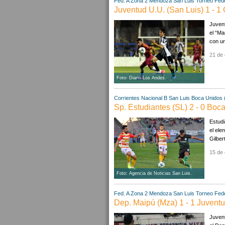
Fed. A Zona 2
Mendoza
San Luis
Torneo Fede
Juventud U.U. (San Luis) 1 - 1
Juvent
el “Ma
con un
21 de 
Foto: Diario Los Andes.
Corrientes
Nacional B
San Luis
Boca Unidos 
Sp. Estudiantes (SL) 2 - 0 Boc
Estudi
el ele
Gilber
15 de 
Foto: Agencia de Noticias San Luis.
Fed. A Zona 2
Mendoza
San Luis
Torneo Fede
Dep. Maipú (Mza) 1 - 1 Juventu
Juvent