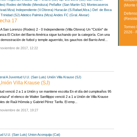
Kimberle
deo)
Rodeo del Medio (Mendoza)
Peñaflor (San Martin-SJ)
Montecaseros
(Monte 
Rivad.Mza)
Independiente (V.Obrera)
Huracán (S.Rafael,Mza.)
Def. de Boca
Defenso
o Trinidad (SJ)
Atletico Palmira (Mza)
Andes FC (Gral. Alvear)
(Resist
echa 17
Torneo 
 San Lorenzo (Rodeo) 2 - 0 Independiente (Villa Obrera) Un "Ciclón" de
2026 - 
nza El Ciclon del Barrio América sigue luchando por la categoría. Con una
demostración de futbol y temple aguerrido, los gauchos del Barrio Amé...
noviembre de 2017, 12:22
ral A
Juventud U.U. (San Luis)
Unión Villa Krause (SJ)
Unión Villa Krause (SJ)
ud venció 2 a 1 a Unión y se mantiene escolta En el día del cumpleaños 95
uriazul” el elenco de Walter Sanfilippo venció 2 a 1 a Unión de Villa Krause
les de Raúl Hómola y Gabriel Pérez Tarifa. El emp...
 noviembre de 2017, 19:27
ud U.U. (San Luis)
Union Aconquija (Cat)