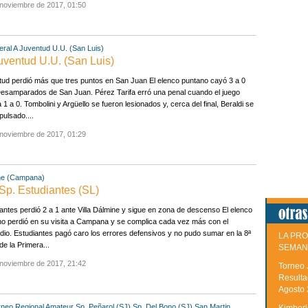
 noviembre de 2017, 01:50
ral A
Juventud U.U. (San Luis)
uventud U.U. (San Luis)
ud perdió más que tres puntos en San Juan El elenco puntano cayó 3 a 0
esamparados de San Juan. Pérez Tarifa erró una penal cuando el juego
 1 a 0. Tombolini y Argüello se fueron lesionados y, cerca del final, Beraldi se
pulsado....
 noviembre de 2017, 01:29
ine (Campana)
Sp. Estudiantes (SL)
antes perdió 2 a 1 ante Villa Dálmine y sigue en zona de descenso El elenco
o perdió en su visita a Campana y se complica cada vez más con el
io. Estudiantes pagó caro los errores defensivos y no pudo sumar en la 8ª
LA PRO
de la Primera...
SEMAN
 noviembre de 2017, 21:42
Torneo 
Resulta
Agosto
rneo Regional Amateur
Sp. Peñarol (SJ)
Sp. Del Bono (SJ)
San Martin