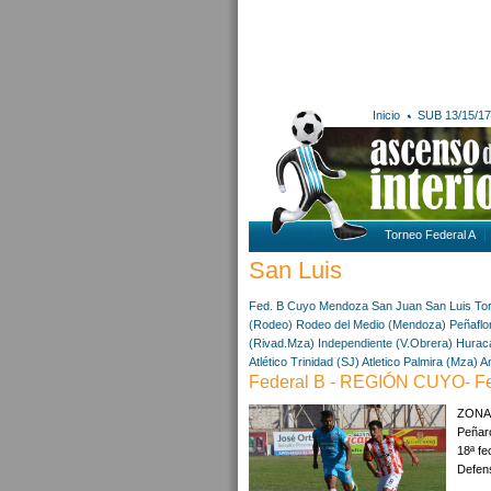
Inicio
SUB 13/15/17
Torneo Federal A
San Luis
Fed. B Cuyo
Mendoza
San Juan
San Luis
To
(Rodeo)
Rodeo del Medio (Mendoza)
Peñaflo
(Rivad.Mza)
Independiente (V.Obrera)
Huracá
Atlético Trinidad (SJ)
Atletico Palmira (Mza)
A
Federal B - REGIÓN CUYO- F
ZONA 
Peñaro
18ª fe
Defens