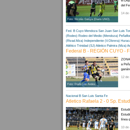
el Dep
del Fe
14 de 
Foto: Nicolás Galuya (Diario UNO).
Fed. B Cuyo
Mendoza
San Juan
San Luis
To
(Rodeo)
Rodeo del Medio (Mendoza)
Peñaflo
(Rivad.Mza)
Independiente (V.Obrera)
Huracá
Atlético Trinidad (SJ)
Atletico Palmira (Mza)
A
Federal B - REGIÓN CUYO - F
ZONA A
a Peña
ganánd
12 de 
Foto: Diario Los Andes.
Nacional B
San Luis
Santa Fe
Atletico Rafaela 2 - 0 Sp. Estu
Estudi
Estudi
línea 
10 de 