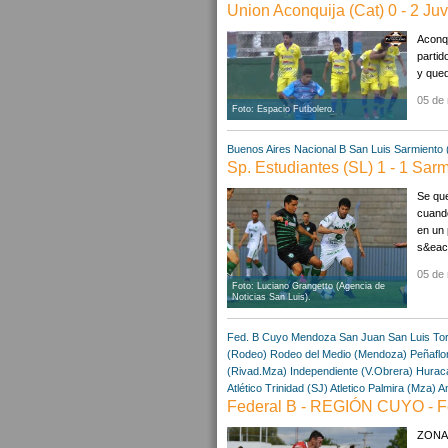
Union Aconquija (Cat) 0 - 2 Ju
Aconqu
partid
y qued
05 de
Foto: Espacio Futbolero.
Buenos Aires
Nacional B
San Luis
Sarmiento 
Sp. Estudiantes (SL) 1 - 1 Sarm
Se que
cuando
en un 
s&eacu
05 de
Foto: Luciano Grangetto (Agencia de
Noticias San Luis).
Fed. B Cuyo
Mendoza
San Juan
San Luis
To
(Rodeo)
Rodeo del Medio (Mendoza)
Peñaflo
(Rivad.Mza)
Independiente (V.Obrera)
Huracá
Atlético Trinidad (SJ)
Atletico Palmira (Mza)
A
Federal B - REGIÓN CUYO - F
ZONA A