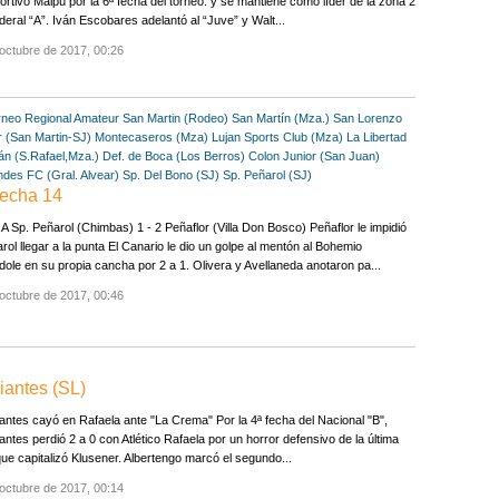
ortivo Maipú por la 6ª fecha del torneo. y se mantiene como líder de la zona 2
deral “A”. Iván Escobares adelantó al “Juve” y Walt...
octubre de 2017, 00:26
rneo Regional Amateur
San Martin (Rodeo)
San Martín (Mza.)
San Lorenzo
r (San Martin-SJ)
Montecaseros (Mza)
Lujan Sports Club (Mza)
La Libertad
n (S.Rafael,Mza.)
Def. de Boca (Los Berros)
Colon Junior (San Juan)
ndes FC (Gral. Alvear)
Sp. Del Bono (SJ)
Sp. Peñarol (SJ)
echa 14
 Sp. Peñarol (Chimbas) 1 - 2 Peñaflor (Villa Don Bosco) Peñaflor le impidió
rol llegar a la punta El Canario le dio un golpe al mentón al Bohemio
ole en su propia cancha por 2 a 1. Olivera y Avellaneda anotaron pa...
octubre de 2017, 00:46
diantes (SL)
antes cayó en Rafaela ante "La Crema" Por la 4ª fecha del Nacional "B",
antes perdió 2 a 0 con Atlético Rafaela por un horror defensivo de la última
que capitalizó Klusener. Albertengo marcó el segundo...
octubre de 2017, 00:14