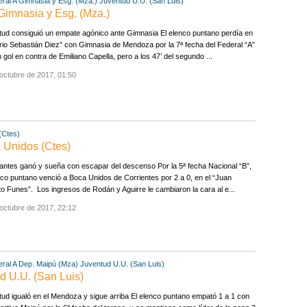
ral A
Gimnasia y Esg. (Mza.)
Juventud U.U. (San Luis)
 Gimnasia y Esg. (Mza.)
ud consiguió un empate agónico ante Gimnasia El elenco puntano perdía en
rio Sebastián Diez” con Gimnasia de Mendoza por la 7ª fecha del Federal “A”
 gol en contra de Emiliano Capella, pero a los 47’ del segundo ...
octubre de 2017, 01:50
(Ctes)
a Unidos (Ctes)
antes ganó y sueña con escapar del descenso Por la 5ª fecha Nacional “B”,
nco puntano venció a Boca Unidos de Corrientes por 2 a 0, en el “Juan
to Funes”. Los ingresos de Rodán y Aguirre le cambiaron la cara al e...
octubre de 2017, 22:12
ral A
Dep. Maipú (Mza)
Juventud U.U. (San Luis)
d U.U. (San Luis)
ud igualó en el Mendoza y sigue arriba El elenco puntano empató 1 a 1 con