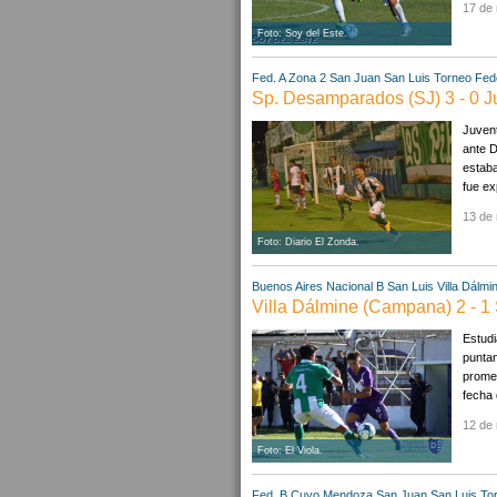
17 de
Foto: Soy del Este.
Fed. A Zona 2
San Juan
San Luis
Torneo Fede
Sp. Desamparados (SJ) 3 - 0 J
Juvent
ante D
estaba
fue ex
13 de
Foto: Diario El Zonda.
Buenos Aires
Nacional B
San Luis
Villa Dálm
Villa Dálmine (Campana) 2 - 1 
Estudi
puntan
promed
fecha 
12 de
Foto: El Viola.
Fed. B Cuyo
Mendoza
San Juan
San Luis
To