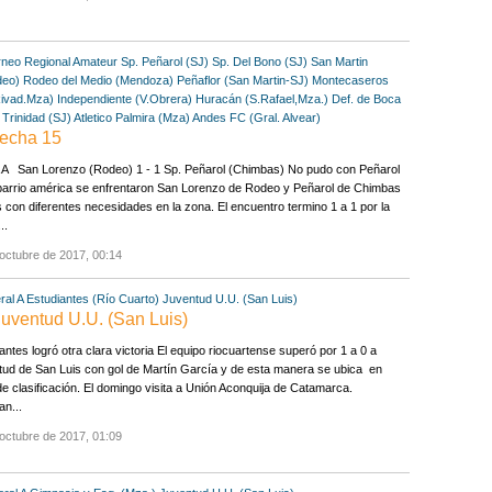
rneo Regional Amateur
Sp. Peñarol (SJ)
Sp. Del Bono (SJ)
San Martin
deo)
Rodeo del Medio (Mendoza)
Peñaflor (San Martin-SJ)
Montecaseros
Rivad.Mza)
Independiente (V.Obrera)
Huracán (S.Rafael,Mza.)
Def. de Boca
o Trinidad (SJ)
Atletico Palmira (Mza)
Andes FC (Gral. Alvear)
echa 15
A San Lorenzo (Rodeo) 1 - 1 Sp. Peñarol (Chimbas) No pudo con Peñarol
barrio américa se enfrentaron San Lorenzo de Rodeo y Peñarol de Chimbas
con diferentes necesidades en la zona. El encuentro termino 1 a 1 por la
..
octubre de 2017, 00:14
ral A
Estudiantes (Río Cuarto)
Juventud U.U. (San Luis)
Juventud U.U. (San Luis)
antes logró otra clara victoria El equipo riocuartense superó por 1 a 0 a
ud de San Luis con gol de Martín García y de esta manera se ubica en
e clasificación. El domingo visita a Unión Aconquija de Catamarca.
an...
octubre de 2017, 01:09