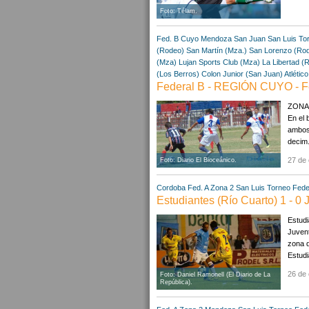
Foto: Télam.
Fed. B Cuyo
Mendoza
San Juan
San Luis
To
(Rodeo)
San Martín (Mza.)
San Lorenzo (Ro
(Mza)
Lujan Sports Club (Mza)
La Libertad (
(Los Berros)
Colon Junior (San Juan)
Atlétic
Federal B - REGIÓN CUYO - F
ZONA 
En el 
ambos 
decim.
27 de 
Foto: Diario El Bioceánico.
Cordoba
Fed. A Zona 2
San Luis
Torneo Fede
Estudiantes (Río Cuarto) 1 - 0 
Estudi
Juvent
zona d
Estudi
26 de 
Foto: Daniel Ramonell (El Diario de La
República).