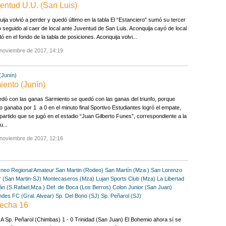
ventud U.U. (San Luis)
ija volvió a perder y quedó último en la tabla El “Estanciero” sumó su tercer
o seguido al caer de local ante Juventud de San Luis. Aconquija cayó de local
ó en el fondo de la tabla de posiciones. Aconquija volvi...
 noviembre de 2017, 14:19
(Junín)
iento (Junín)
dó con las ganas Sarmiento se quedó con las ganas del triunfo, porque
 ganaba por 1 a 0 en el minuto final Sportivo Estudiantes logró el empate,
partido que se jugó en el estadio “Juan Gilberto Funes”, correspondiente a la
...
 noviembre de 2017, 12:16
rneo Regional Amateur
San Martin (Rodeo)
San Martín (Mza.)
San Lorenzo
r (San Martin-SJ)
Montecaseros (Mza)
Lujan Sports Club (Mza)
La Libertad
n (S.Rafael,Mza.)
Def. de Boca (Los Berros)
Colon Junior (San Juan)
ndes FC (Gral. Alvear)
Sp. Del Bono (SJ)
Sp. Peñarol (SJ)
echa 16
 Sp. Peñarol (Chimbas) 1 - 0 Trinidad (San Juan) El Bohemio ahora sí se