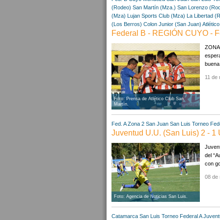
(Rodeo)
San Martín (Mza.)
San Lorenzo (Ro
(Mza)
Lujan Sports Club (Mza)
La Libertad (
(Los Berros)
Colon Junior (San Juan)
Atlétic
Federal B - REGIÓN CUYO - F
ZONA A
espera
buena 
11 de 
Foto: Prensa de Atlético Club San
Martín.
Fed. A Zona 2
San Juan
San Luis
Torneo Fede
Juventud U.U. (San Luis) 2 - 1 
Juvent
del “A
con go
08 de
Foto: Agencia de Noticias San Luis.
Catamarca
San Luis
Torneo Federal A
Juvent