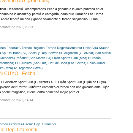
uventud U.U. (San Luis)
 final: Descendió Desamparados Pese a ganarle a la Juve puntana en el
enario no le alcanzó y perdió la categoría, dado que Huracán Las Heras
. Ahora tendrá un año jugando solamente el torneo sanjuanino. El llan...
octubre de 2022, 23:23
rneo Federal C
Torneo Regional
Torneo Regional Amateur
Unión Villa Krause
a
Sp. Del Bono (SJ)
Social y Dep. Bowen
SC Argentino (G. Alvear)
San Martin
 (Mendoza)
Peñaflor (San Martin-SJ)
Lujan Sports Club (Mza)
Huracán
Mendoza)
EFI Juniors (San Luis)
Def. de Boca (Los Berros)
Colon Junior
mira (Mza)
Atl. Argentino (Mza.)
 CUYO - Fecha 1
 Gutierrez Sport Club (Gutierrez) 4 - 0 Luján Sport Club (Luján de Cuyo)
oleada del "Perro" Gutiérrez comenzó el torneo con una goleada ante Luján.
 noche magnifica, el encuentro comenzó mejor para el ...
octubre de 2022, 14:14
orneo Federal A
Circulo Dep. Otamendi
culo Dep. Otamendi