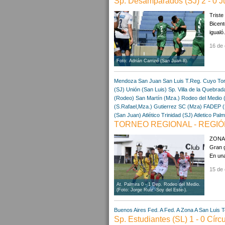
Sp. Desamparados (SJ) 2 - 0 J
Triste
Bicent
igualó
16 de 
Foto: Adrián Carrizo (San Juan 8).
Mendoza
San Juan
San Luis
T.Reg. Cuyo
To
(SJ)
Unión (San Luis)
Sp. Villa de la Quebrad
(Rodeo)
San Martín (Mza.)
Rodeo del Medio
(S.Rafael,Mza.)
Gutierrez SC (Mza)
FADEP (
(San Juan)
Atlético Trinidad (SJ)
Atletico Pal
TORNEO REGIONAL - REGIÓN
ZONA 1
Gran g
En una
15 de 
At. Palmira 0 - 1 Dep. Rodeo del Medio.
(Foto: Jorge Ruiz -Soy del Este-).
Buenos Aires
Fed. A
Fed. A Zona A
San Luis
T
Sp. Estudiantes (SL) 1 - 0 Cír