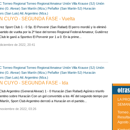
 C
Torneo Regional
Torneo Regional Amateur
Unión Villa Krause (SJ)
Unión
ino (G. Alvear)
San Martín (Mza.)
Peñaflor (San Martin-SJ)
Huracán
ors (San Luis)
Atl. Argentino (Mza.)
 CUYO - SEGUNDA FASE - Vuelta
rez Sport Club 1 - 0 Sp. El Porvenir (San Rafael) El perro mordió y lo eliminó
partido de vuelta por la 2º fase del torneo Regional Federal Amateur, Gutiérrez
Club le ganó a Sportivo El Porvenir por 1 a 0. En la prime...
diciembre de 2022, 20:41
 C
Torneo Regional
Torneo Regional Amateur
Unión Villa Krause (SJ)
Unión
ino (G. Alvear)
San Martín (Mza.)
Peñaflor (San Martin-SJ)
Huracán
ors (San Luis)
Atl. Argentino (Mza.)
 CUYO - SEGUNDA FASE - Ida
Club Argentino (General Alvear) 1 - 0 Huracán (San Rafael) Agónico triunfo
entino sobre Huracán Con un gol convertido a los 46´del segundo tiempo por
LA PRO
 Martín, Sport Club Argentino derrotó a Huracán en el partido...
SEMAN
 noviembre de 2022, 03:26
Torneo 
Resulta
Agosto