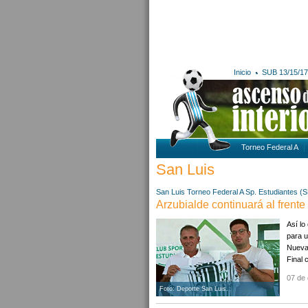
Inicio
SUB 13/15/17
Torneo Federal A
San Luis
San Luis
Torneo Federal A
Sp. Estudiantes (S
Arzubialde continuará al frent
Así lo
para u
Nueva
Final c
07 de 
Foto: Deporte San Luis.