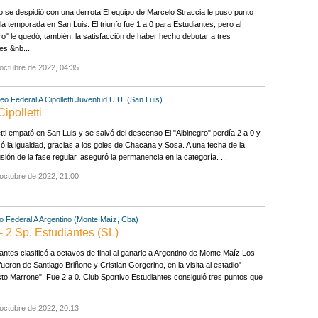
o se despidió con una derrota El equipo de Marcelo Straccia le puso punto
a la temporada en San Luis. El triunfo fue 1 a 0 para Estudiantes, pero al
o" le quedó, también, la satisfacción de haber hecho debutar a tres
les.&nb...
octubre de 2022, 04:35
eo Federal A
Cipolletti
Juventud U.U. (San Luis)
ipolletti
etti empató en San Luis y se salvó del descenso El "Albinegro" perdía 2 a 0 y
ó la igualdad, gracias a los goles de Chacana y Sosa. A una fecha de la
sión de la fase regular, aseguró la permanencia en la categoría. ...
octubre de 2022, 21:00
o Federal A
Argentino (Monte Maíz, Cba)
- 2 Sp. Estudiantes (SL)
antes clasificó a octavos de final al ganarle a Argentino de Monte Maíz Los
fueron de Santiago Briñone y Cristian Gorgerino, en la visita al estadio"
o Marrone". Fue 2 a 0. Club Sportivo Estudiantes consiguió tres puntos que
octubre de 2022, 20:13