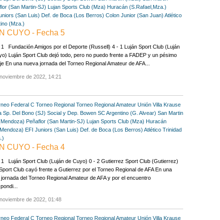
lor (San Martin-SJ)
Lujan Sports Club (Mza)
Huracán (S.Rafael,Mza.)
uniors (San Luis)
Def. de Boca (Los Berros)
Colon Junior (San Juan)
Atlético
tino (Mza.)
 CUYO - Fecha 5
 Fundación Amigos por el Deporte (Russell) 4 - 1 Luján Sport Club (Luján
o) Luján Sport Club dejó todo, pero no puedo frente a FADEP y un pésimo
aje En una nueva jornada del Torneo Regional Amateur de AFA...
 noviembre de 2022, 14:21
rneo Federal C
Torneo Regional
Torneo Regional Amateur
Unión Villa Krause
a
Sp. Del Bono (SJ)
Social y Dep. Bowen
SC Argentino (G. Alvear)
San Martin
 (Mendoza)
Peñaflor (San Martin-SJ)
Lujan Sports Club (Mza)
Huracán
Mendoza)
EFI Juniors (San Luis)
Def. de Boca (Los Berros)
Atlético Trinidad
.)
 CUYO - Fecha 4
 Luján Sport Club (Luján de Cuyo) 0 - 2 Gutierrez Sport Club (Gutierrez)
Sport Club cayó frente a Gutierrez por el Torneo Regional de AFA En una
jornada del Torneo Regional Amateur de AFA y por el encuentro
pondi...
 noviembre de 2022, 01:48
rneo Federal C
Torneo Regional
Torneo Regional Amateur
Unión Villa Krause