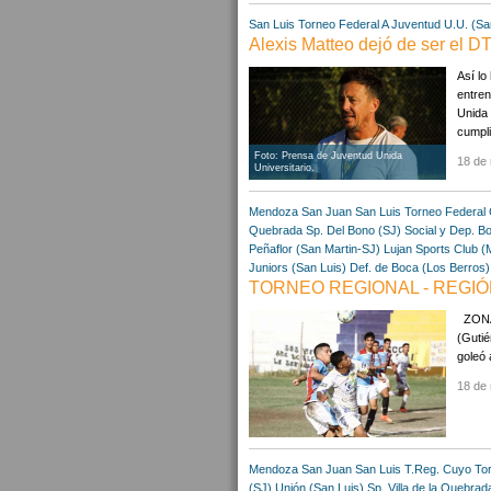
San Luis
Torneo Federal A
Juventud U.U. (Sa
Alexis Matteo dejó de ser el D
Así lo
entren
Unida 
cumplir
Foto: Prensa de Juventud Unida
18 de
Universitario.
Mendoza
San Juan
San Luis
Torneo Federal
Quebrada
Sp. Del Bono (SJ)
Social y Dep. B
Peñaflor (San Martin-SJ)
Lujan Sports Club (
Juniors (San Luis)
Def. de Boca (Los Berros)
TORNEO REGIONAL - REGIÓN
ZONA 
(Gutié
goleó 
18 de 
Mendoza
San Juan
San Luis
T.Reg. Cuyo
To
(SJ)
Unión (San Luis)
Sp. Villa de la Quebrad