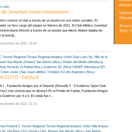
Kimberle
(Monte 
n Luis)
T de Juventud Unida Universitario
Defenso
(Resist
 hizo conocer el club a través de un posteo en sus redes sociales. El
ador se hizo cargo del equipo en febrero de 2021. El Club Atlético Juventud
Torneo 
Universitario informó a través de un posteo que Alexis Matteo dejaba de
2026 - 
 la funci&...
 noviembre de 2022, 18:45
 C
Torneo Regional
Torneo Regional Amateur
Unión (San Luis)
Sp. Villa de la
owen
San Martin (Rodeo)
San Martín (Mza.)
Rodeo del Medio (Mendoza)
Mza)
Huracán (S.Rafael,Mza.)
Gutierrez SC (Mza)
FADEP (Mendoza)
EFI
Colon Junior (San Juan)
Atlético Trinidad (SJ)
Atl. Argentino (Mza.)
 CUYO - Fecha 6
1 Fundación Amigos por el Deporte (Russell) 4 - 0 Gutiérrez Sport Club
rrez) Una victoria que no alcanzó En el Predio de Fadep, Fundación Amigos
a Gutiérrez por 4 a 0. El cotejo fue c...
noviembre de 2022, 11:23
rneo Federal C
Torneo Regional
Torneo Regional Amateur
Unión Villa Krause
a
Sp. Del Bono (SJ)
Social y Dep. Bowen
San Martín (Mza.)
San Martin