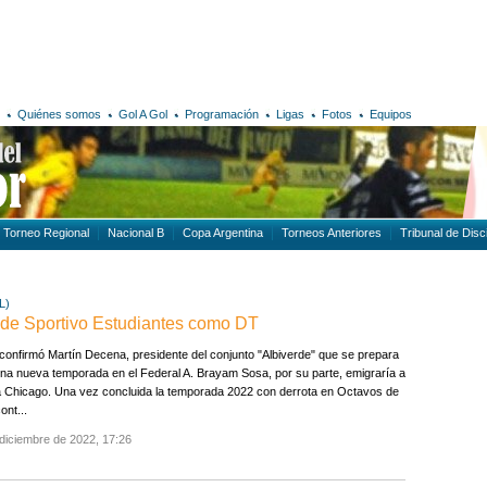
Quiénes somos
Gol A Gol
Programación
Ligas
Fotos
Equipos
Torneo Regional
Nacional B
Copa Argentina
Torneos Anteriores
Tribunal de Disci
L)
e de Sportivo Estudiantes como DT
 confirmó Martín Decena, presidente del conjunto "Albiverde" que se prepara
na nueva temporada en el Federal A. Brayam Sosa, por su parte, emigraría a
 Chicago. Una vez concluida la temporada 2022 con derrota en Octavos de
ont...
diciembre de 2022, 17:26