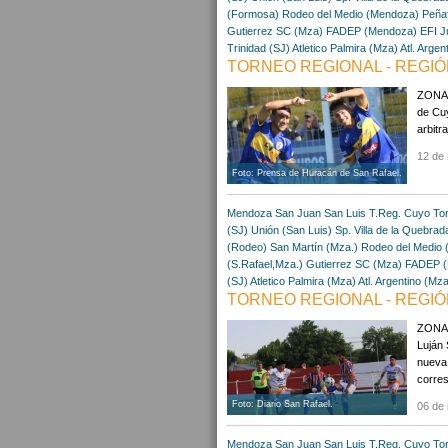
(Formosa)
Rodeo del Medio (Mendoza)
Peñaf
Gutierrez SC (Mza)
FADEP (Mendoza)
EFI J
Trinidad (SJ)
Atletico Palmira (Mza)
Atl. Argen
TORNEO REGIONAL - REGIÓN
ZONA 1
de Cuy
arbitr
12 de
Foto: Prensa de Huracán de San Rafael.
Mendoza
San Juan
San Luis
T.Reg. Cuyo
To
(SJ)
Unión (San Luis)
Sp. Villa de la Quebrad
(Rodeo)
San Martín (Mza.)
Rodeo del Medio
(S.Rafael,Mza.)
Gutierrez SC (Mza)
FADEP (
(SJ)
Atletico Palmira (Mza)
Atl. Argentino (Mza
TORNEO REGIONAL - REGIÓN
ZONA 1
Luján 
nueva 
corres
Foto: Diario San Rafael.
06 de
Mendoza
San Juan
San Luis
T.Reg. Cuyo
To