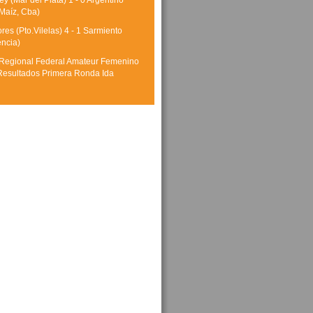
y (Mar del Plata) 1 - 0 Argentino
Maíz, Cba)
res (Pto.Vilelas) 4 - 1 Sarmiento
encia)
Regional Federal Amateur Femenino
Resultados Primera Ronda Ida