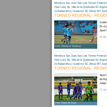
Mendoza
San Juan
San Luis
Torneo Federal
(San Luis)
Sp. Villa de la Quebrada
SC Argent
(S.Rafael,Mza.)
Gutierrez SC (Mza)
EFI Juni
TORNEO REGIONAL - REGIÓN
Gutiér
En el 
Sport 
02 de 
Foto: Prensa de Gutiérrez.
Mendoza
San Juan
San Luis
Torneo Federal
(San Luis)
Sp. Villa de la Quebrada
SC Argent
(S.Rafael,Mza.)
Gutierrez SC (Mza)
EFI Juni
TORNEO REGIONAL - REGIÓN
Sport 
de Arg
Julián
27 de
Foto: Diario de Cuyo.