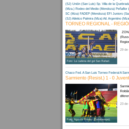
(SJ)
Unión (San Luis)
Sp. Villa de la Quebrad
(Mza.)
Rodeo del Medio (Mendoza)
Peñaflor 
SC (Mza)
FADEP (Mendoza)
EFI Juniors (Sa
(SJ)
Atletico Palmira (Mza)
Atl. Argentino (Mza
TORNEO REGIONAL - REGIÓN
ZONA 
(Russe
Region
29 de 
Foto: La cadena del gol San Rafael.
Chaco
Fed. A
San Luis
Torneo Federal A
Sarm
Sarmiento (Resist.) 1 - 0 Juven
Sarmie
Roldán
difere
23 de 
Foto: Agustín Gómez (Entretiempo).