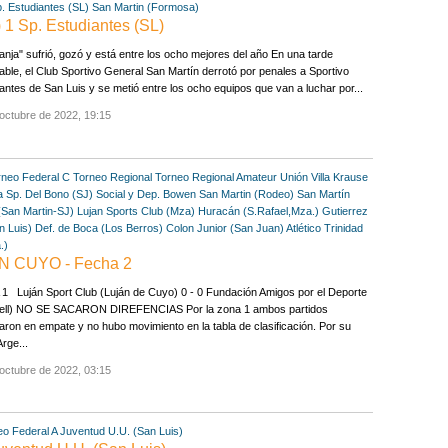
. Estudiantes (SL)
San Martin (Formosa)
) 1 Sp. Estudiantes (SL)
anja" sufrió, gozó y está entre los ocho mejores del año En una tarde
dable, el Club Sportivo General San Martín derrotó por penales a Sportivo
antes de San Luis y se metió entre los ocho equipos que van a luchar por...
octubre de 2022, 19:15
rneo Federal C
Torneo Regional
Torneo Regional Amateur
Unión Villa Krause
a
Sp. Del Bono (SJ)
Social y Dep. Bowen
San Martin (Rodeo)
San Martín
(San Martin-SJ)
Lujan Sports Club (Mza)
Huracán (S.Rafael,Mza.)
Gutierrez
n Luis)
Def. de Boca (Los Berros)
Colon Junior (San Juan)
Atlético Trinidad
.)
 CUYO - Fecha 2
1 Luján Sport Club (Luján de Cuyo) 0 - 0 Fundación Amigos por el Deporte
ell) NO SE SACARON DIREFENCIAS Por la zona 1 ambos partidos
aron en empate y no hubo movimiento en la tabla de clasificación. Por su
Arge...
octubre de 2022, 03:15
eo Federal A
Juventud U.U. (San Luis)