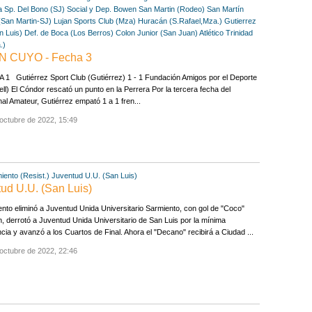
a
Sp. Del Bono (SJ)
Social y Dep. Bowen
San Martin (Rodeo)
San Martín
(San Martin-SJ)
Lujan Sports Club (Mza)
Huracán (S.Rafael,Mza.)
Gutierrez
n Luis)
Def. de Boca (Los Berros)
Colon Junior (San Juan)
Atlético Trinidad
.)
 CUYO - Fecha 3
1 Gutiérrez Sport Club (Gutiérrez) 1 - 1 Fundación Amigos por el Deporte
ll) El Cóndor rescató un punto en la Perrera Por la tercera fecha del
al Amateur, Gutiérrez empató 1 a 1 fren...
octubre de 2022, 15:49
iento (Resist.)
Juventud U.U. (San Luis)
tud U.U. (San Luis)
nto eliminó a Juventud Unida Universitario Sarmiento, con gol de "Coco"
, derrotó a Juventud Unida Universitario de San Luis por la mínima
ncia y avanzó a los Cuartos de Final. Ahora el "Decano" recibirá a Ciudad ...
octubre de 2022, 22:46