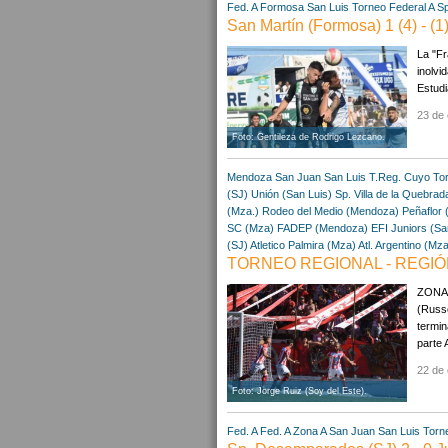
Fed. A
Formosa
San Luis
Torneo Federal A
Sp
San Martín (Formosa) 1 (4) - (1
La "Fr
inolvi
Estudi
23 de 
Foto: Gentileza de Rodrigo Lezcano.
Mendoza
San Juan
San Luis
T.Reg. Cuyo
To
(SJ)
Unión (San Luis)
Sp. Villa de la Quebrad
(Mza.)
Rodeo del Medio (Mendoza)
Peñaflor 
SC (Mza)
FADEP (Mendoza)
EFI Juniors (Sa
(SJ)
Atletico Palmira (Mza)
Atl. Argentino (Mza
TORNEO REGIONAL - REGIÓN
ZONA 
(Russ
termin
parte 
22 de 
Foto: Jorge Ruiz (Soy del Este).
Fed. A
Fed. A Zona A
San Juan
San Luis
Torn