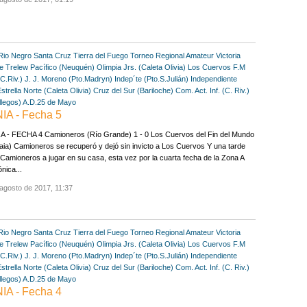
Rio Negro
Santa Cruz
Tierra del Fuego
Torneo Regional Amateur
Victoria
e Trelew
Pacífico (Neuquén)
Olimpia Jrs. (Caleta Olivia)
Los Cuervos F.M
C.Riv.)
J. J. Moreno (Pto.Madryn)
Indep´te (Pto.S.Julián)
Independiente
strella Norte (Caleta Olivia)
Cruz del Sur (Bariloche)
Com. Act. Inf. (C. Riv.)
llegos)
A.D.25 de Mayo
A - Fecha 5
A - FECHA 4 Camioneros (Río Grande) 1 - 0 Los Cuervos del Fin del Mundo
ia) Camioneros se recuperó y dejó sin invicto a Los Cuervos Y una tarde
 Camioneros a jugar en su casa, esta vez por la cuarta fecha de la Zona A
nica...
agosto de 2017, 11:37
Rio Negro
Santa Cruz
Tierra del Fuego
Torneo Regional Amateur
Victoria
e Trelew
Pacífico (Neuquén)
Olimpia Jrs. (Caleta Olivia)
Los Cuervos F.M
C.Riv.)
J. J. Moreno (Pto.Madryn)
Indep´te (Pto.S.Julián)
Independiente
strella Norte (Caleta Olivia)
Cruz del Sur (Bariloche)
Com. Act. Inf. (C. Riv.)
llegos)
A.D.25 de Mayo
A - Fecha 4