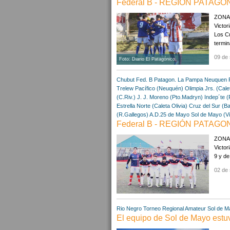
Federal B - REGIÓN PATAGONI
ZONA A
Victor
Los Cu
termin
09 de 
Foto: Diario El Patagónico.
Chubut
Fed. B Patagon.
La Pampa
Neuquen
Trelew
Pacífico (Neuquén)
Olimpia Jrs. (Cale
(C.Riv.)
J. J. Moreno (Pto.Madryn)
Indep´te (
Estrella Norte (Caleta Olivia)
Cruz del Sur (Ba
(R.Gallegos)
A.D.25 de Mayo
Sol de Mayo (V
Federal B - REGIÓN PATAGONI
ZONA 
Victor
9 y de
02 de 
Rio Negro
Torneo Regional Amateur
Sol de M
El equipo de Sol de Mayo estuv