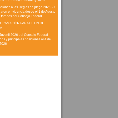
es del Torneo Federal A y fallos
aciones a las Reglas de juego 2026-27
raron en vigencia desde el 1 de Agosto
s torneos del Consejo Federal
GRAMACIÓN PARA EL FIN DE
A
Juvenil 2026 del Consejo Federal -
dos y principales posiciones al 4 de
 2026