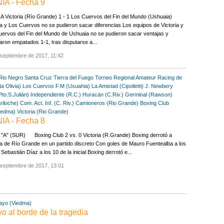
A - Fecha 9
 Victoria (Río Grande) 1 - 1 Los Cuervos del Fin del Mundo (Ushuaia)
ia y Los Cuervos no se pudieron sacar diferencias Los equipos de Victoria y
ervos del Fin del Mundo de Ushuaia no se pudieron sacar ventajas y
aron empatados 1-1, tras disputarse a...
septiembre de 2017, 11:42
Rio Negro
Santa Cruz
Tierra del Fuego
Torneo Regional Amateur
Racing de
ta Olivia)
Los Cuervos F.M (Usuahia)
La Amistad (Cipolletti)
J. Newbery
Pto.S.Julián)
Independiente (R.C.)
Huracán (C.Riv.)
Germinal (Rawson)
riloche)
Com. Act. Inf. (C. Riv.)
Camioneros (Rio Grande)
Boxing Club
iedma)
Victoria (Rio Grande)
A - Fecha 8
"A" (SUR) Boxing Club 2 vs. 0 Victoria (R.Grande) Boxing derrotó a
ia de Río Grande en un partido discreto Con goles de Mauro Fuentealba a los
 Sebastián Díaz a los 10 de la inicial Boxing derrotó e...
septiembre de 2017, 13:01
ayo (Viedma)
o al borde de la tragedia