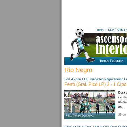
Inicio
SUB 13/15/17
Torneo Federal A
Rio Negro
Fed. A Zona 1
La Pampa
Rio Negro
Torneo Fe
Ferro (Gral. Pico,LP) 2 - 1 Cipol
Dura d
capitá
un arr
en...
25 de 
Foto: Pampa Deportiva.