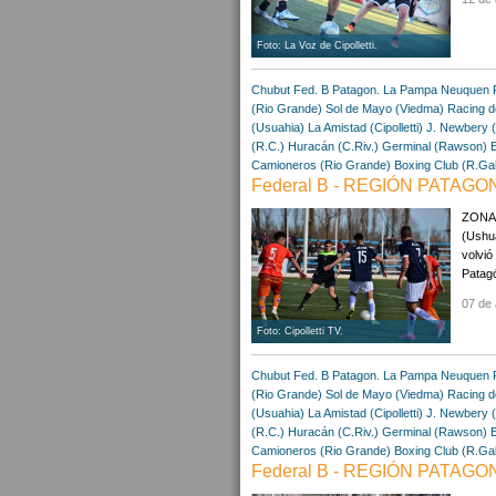
Foto: La Voz de Cipolletti.
Chubut
Fed. B Patagon.
La Pampa
Neuquen
(Rio Grande)
Sol de Mayo (Viedma)
Racing d
(Usuahia)
La Amistad (Cipolletti)
J. Newbery (
(R.C.)
Huracán (C.Riv.)
Germinal (Rawson)
E
Camioneros (Rio Grande)
Boxing Club (R.Ga
Federal B - REGIÓN PATAGONI
ZONA 
(Ushua
volvió
Patagó
07 de 
Foto: Cipolletti TV.
Chubut
Fed. B Patagon.
La Pampa
Neuquen
(Rio Grande)
Sol de Mayo (Viedma)
Racing d
(Usuahia)
La Amistad (Cipolletti)
J. Newbery (
(R.C.)
Huracán (C.Riv.)
Germinal (Rawson)
E
Camioneros (Rio Grande)
Boxing Club (R.Ga
Federal B - REGIÓN PATAGONI