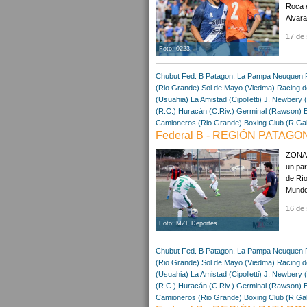
Roca e
Alvara
17 de 
Foto: 0223.
Chubut
Fed. B Patagon.
La Pampa
Neuquen
(Rio Grande)
Sol de Mayo (Viedma)
Racing d
(Usuahia)
La Amistad (Cipolletti)
J. Newbery (
(R.C.)
Huracán (C.Riv.)
Germinal (Rawson)
E
Camioneros (Rio Grande)
Boxing Club (R.Ga
Federal B - REGIÓN PATAGON
ZONA 
un par
de Río
Mundo,
16 de 
Foto: MZL Deportes.
Chubut
Fed. B Patagon.
La Pampa
Neuquen
(Rio Grande)
Sol de Mayo (Viedma)
Racing d
(Usuahia)
La Amistad (Cipolletti)
J. Newbery (
(R.C.)
Huracán (C.Riv.)
Germinal (Rawson)
E
Camioneros (Rio Grande)
Boxing Club (R.Ga