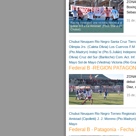
ZONA 
Boxing
Sebast
31 de 
Racing consiguió una victoria histórica al
golear 8-3 a La Amistad. (Foto: Diario El
Chubut).
Chubut
Neuquen
Rio Negro
Santa Cruz
Tierr
Olimpia Jrs. (Caleta Olivia)
Los Cuervos F.M 
(Pto.Madryn)
Indep´te (Pto.S.Julián)
Independ
Olivia)
Cruz del Sur (Bariloche)
Com. Act. Inf.
Mayo
Sol de Mayo (Viedma)
Victoria (Rio Gr
Federal B -REGION PATAGONI
ZONA "
debut 
Diaz, 
15 de 
Chubut
Neuquen
Rio Negro
Torneo Regional
Amistad (Cipolletti)
J. J. Moreno (Pto.Madryn
Mayo
Federal B - Patagonia - Fecha 