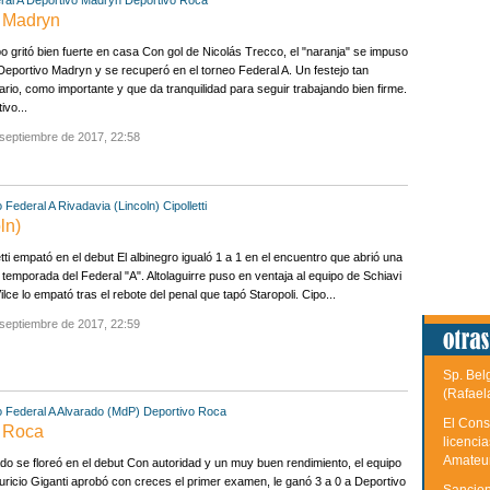
ral A
Deportivo Madryn
Deportivo Roca
o Madryn
o gritó bien fuerte en casa Con gol de Nicolás Trecco, el "naranja" se impuso
Deportivo Madryn y se recuperó en el torneo Federal A. Un festejo tan
rio, como importante y que da tranquilidad para seguir trabajando bien firme.
ivo...
septiembre de 2017, 22:58
 Federal A
Rivadavia (Lincoln)
Cipolletti
ln)
etti empató en el debut El albinegro igualó 1 a 1 en el encuentro que abrió una
temporada del Federal "A". Altolaguirre puso en ventaja al equipo de Schiavi
ilce lo empató tras el rebote del penal que tapó Staropoli. Cipo...
septiembre de 2017, 22:59
Sp. Bel
(Rafael
 Federal A
Alvarado (MdP)
Deportivo Roca
El Cons
o Roca
licenci
Amateu
do se floreó en el debut Con autoridad y un muy buen rendimiento, el equipo
ricio Giganti aprobó con creces el primer examen, le ganó 3 a 0 a Deportivo