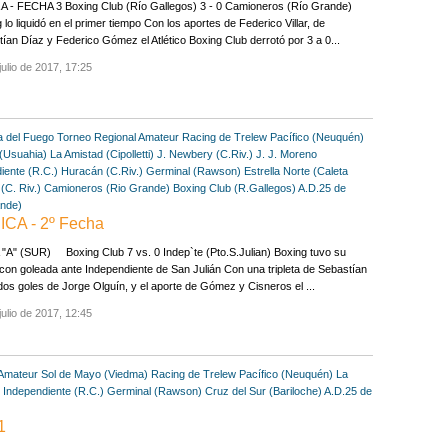
A - FECHA 3 Boxing Club (Río Gallegos) 3 - 0 Camioneros (Río Grande)
 lo liquidó en el primer tiempo Con los aportes de Federico Villar, de
ían Díaz y Federico Gómez el Atlético Boxing Club derrotó por 3 a 0...
julio de 2017, 17:25
a del Fuego
Torneo Regional Amateur
Racing de Trelew
Pacífico (Neuquén)
(Usuahia)
La Amistad (Cipolletti)
J. Newbery (C.Riv.)
J. J. Moreno
iente (R.C.)
Huracán (C.Riv.)
Germinal (Rawson)
Estrella Norte (Caleta
 (C. Riv.)
Camioneros (Rio Grande)
Boxing Club (R.Gallegos)
A.D.25 de
ande)
CA - 2º Fecha
A" (SUR) Boxing Club 7 vs. 0 Indep`te (Pto.S.Julian) Boxing tuvo su
con goleada ante Independiente de San Julián Con una tripleta de Sebastían
dos goles de Jorge Olguín, y el aporte de Gómez y Cisneros el ...
julio de 2017, 12:45
 Amateur
Sol de Mayo (Viedma)
Racing de Trelew
Pacífico (Neuquén)
La
)
Independiente (R.C.)
Germinal (Rawson)
Cruz del Sur (Bariloche)
A.D.25 de
1