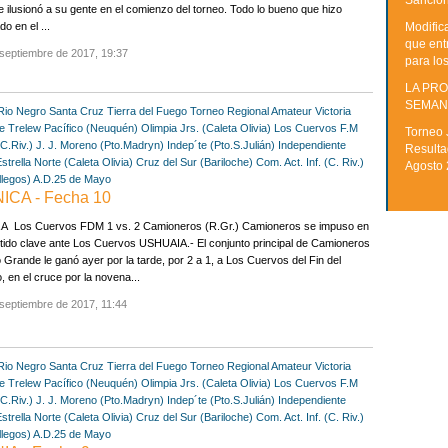
Sancion
 ilusionó a su gente en el comienzo del torneo. Todo lo bueno que hizo
Modific
do en el ...
que ent
septiembre de 2017, 19:37
para lo
LA PRO
SEMAN
Rio Negro
Santa Cruz
Tierra del Fuego
Torneo Regional Amateur
Victoria
e Trelew
Pacífico (Neuquén)
Olimpia Jrs. (Caleta Olivia)
Los Cuervos F.M
Torneo 
C.Riv.)
J. J. Moreno (Pto.Madryn)
Indep´te (Pto.S.Julián)
Independiente
Resulta
strella Norte (Caleta Olivia)
Cruz del Sur (Bariloche)
Com. Act. Inf. (C. Riv.)
Agosto
llegos)
A.D.25 de Mayo
ICA - Fecha 10
A Los Cuervos FDM 1 vs. 2 Camioneros (R.Gr.) Camioneros se impuso en
tido clave ante Los Cuervos USHUAIA.- El conjunto principal de Camioneros
 Grande le ganó ayer por la tarde, por 2 a 1, a Los Cuervos del Fin del
 en el cruce por la novena...
septiembre de 2017, 11:44
Rio Negro
Santa Cruz
Tierra del Fuego
Torneo Regional Amateur
Victoria
e Trelew
Pacífico (Neuquén)
Olimpia Jrs. (Caleta Olivia)
Los Cuervos F.M
C.Riv.)
J. J. Moreno (Pto.Madryn)
Indep´te (Pto.S.Julián)
Independiente
strella Norte (Caleta Olivia)
Cruz del Sur (Bariloche)
Com. Act. Inf. (C. Riv.)
llegos)
A.D.25 de Mayo