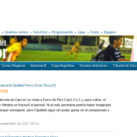
Quiénes somos
Gol A Gol
Programación
Ligas
Fotos
Equipos
Torneo Regional
Nacional B
Copa Argentina
Torneos Anteriores
Tribunal de Disci
deral A
Cipolletti
Ferro (Gral. Pico,LP)
letti
errota de Cipo en su visita a Ferro de Pico Cayó 2 a 1 y, para colmo, el
n Medina se fracturó el peroné. Ni el más pesimista podría haber imaginado
anque semejante, pero Cipolletti sigue sin poder ganar en el campeonato y
septiembre de 2017, 00:12