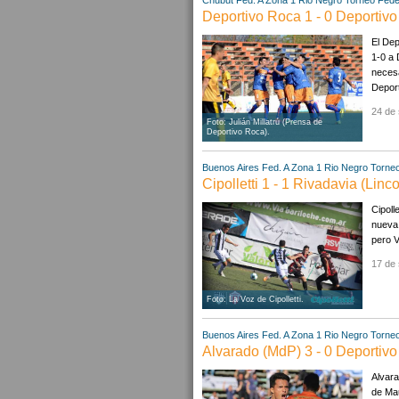
Chubut
Fed. A Zona 1
Rio Negro
Torneo Fede
Deportivo Roca 1 - 0 Deportiv
El Dep
1-0 a 
necesa
Deport
24 de 
Foto: Julián Millatrú (Prensa de
Deportivo Roca).
Buenos Aires
Fed. A Zona 1
Rio Negro
Torneo
Cipolletti 1 - 1 Rivadavia (Linco
Cipoll
nueva 
pero V
17 de 
Foto: La Voz de Cipolletti.
Buenos Aires
Fed. A Zona 1
Rio Negro
Torneo
Alvarado (MdP) 3 - 0 Deportiv
Alvara
de Mau