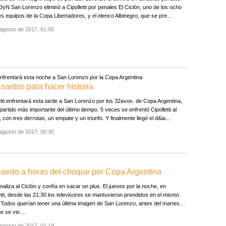
DyN San Lorenzo eliminó a Cipolletti por penales El Ciclón, uno de los ocho
s equipos de la Copa Libertadores, y el elenco Albinegro, que se pre...
agosto de 2017, 01:00
 enfrentará esta noche a San Lorenzo por la Copa Argentina
santos para hacer historia
etti enfrentará esta tarde a San Lorenzo por los 32avos. de Copa Argentina,
partido más importante del último tiempo. 5 veces se enfrentó Cipolletti al
, con tres derrotas, un empate y un triunfo. Y finalmente llegó el d&ia...
agosto de 2017, 00:30
e Boedo a horas del choque por Copa Argentina
naliza al Ciclón y confía en sacar un plus. El jueves por la noche, en
etti, desde las 21:30 los televisores se mantuvieron prendidos en el mismo
 Todos querían tener una última imagen de San Lorenzo, antes del martes…
e se vio ...
agosto de 2017, 01:19