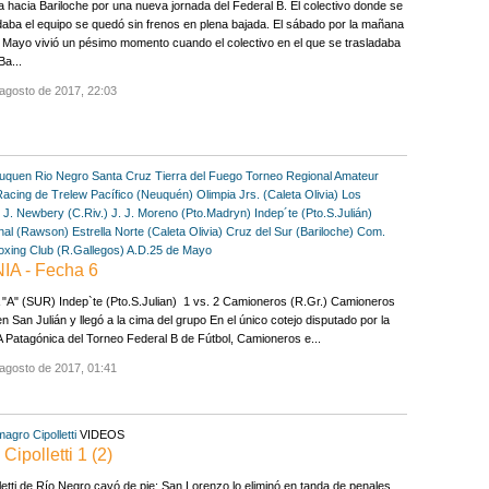
a hacia Bariloche por una nueva jornada del Federal B. El colectivo donde se
daba el equipo se quedó sin frenos en plena bajada. El sábado por la mañana
 Mayo vivió un pésimo momento cuando el colectivo en el que se trasladaba
Ba...
agosto de 2017, 22:03
uquen
Rio Negro
Santa Cruz
Tierra del Fuego
Torneo Regional Amateur
Racing de Trelew
Pacífico (Neuquén)
Olimpia Jrs. (Caleta Olivia)
Los
J. Newbery (C.Riv.)
J. J. Moreno (Pto.Madryn)
Indep´te (Pto.S.Julián)
nal (Rawson)
Estrella Norte (Caleta Olivia)
Cruz del Sur (Bariloche)
Com.
oxing Club (R.Gallegos)
A.D.25 de Mayo
A - Fecha 6
"A" (SUR) Indep`te (Pto.S.Julian) 1 vs. 2 Camioneros (R.Gr.) Camioneros
n San Julián y llegó a la cima del grupo En el único cotejo disputado por la
 Patagónica del Torneo Federal B de Fútbol, Camioneros e...
agosto de 2017, 01:41
magro
Cipolletti
VIDEOS
ipolletti 1 (2)
etti de Río Negro cayó de pie: San Lorenzo lo eliminó en tanda de penales