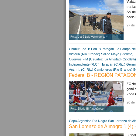
Viajab
trasla
Sol de
hacia 
27 de 
Foto: José Luis Verteramo.
Chubut
Fed. B
Fed. B Patagon.
La Pampa
Ne
Victoria (Rio Grande)
Sol de Mayo (Viedma)
Cuervos F.M (Usuahia)
La Amistad (Cipolletti)
Independiente (R.C.)
Huracán (C.Riv.)
Germi
Act. Inf. (C. Riv.)
Camioneros (Rio Grande)
B
Federal B - REGIÓN PATAGONI
ZONA 
ganó e
Zona A
20 de 
Foto: Diario El Patagónico.
Copa Argentina
Rio Negro
San Lorenzo de Al
San Lorenzo de Almagro 1 (4) - C
Cipoll