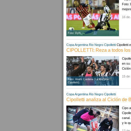
Foto: 
mejore
16 de 
Foto: DyN
Copa Argentina
Rio Negro
Cipolletti
Cipolletti
CIPOLLETTI: Reza a todos los 
Cipoll
en su 
Ciclón
15 de 
Foto: Anahí Cárdena (La Mañana
Cipolletti).
Copa Argentina
Rio Negro
Cipolletti
Cipolletti analiza al Ciclón d
Cipo a
Cipoll
canal.
y lo qu
12 de 