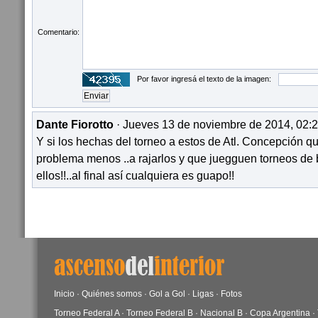
Comentario:
Por favor ingresá el texto de la imagen:
Dante Fiorotto
· Jueves 13 de noviembre de 2014, 02:2
Y si los hechas del torneo a estos de Atl. Concepción qu
problema menos ..a rajarlos y que juegguen torneos de 
ellos!!..al final así cualquiera es guapo!!
Inicio
·
Quiénes somos
·
Gol a Gol
·
Ligas
·
Fotos
Torneo Federal A
·
Torneo Federal B
·
Nacional B
·
Copa Argentina
·