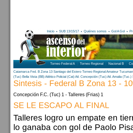
Inicio
SUB 13/15/17
Quiénes somos
Gol A Gol
Pr
Torneo Federal A
Torneo Regional
Nacional B
Co
Catamarca
Fed. B Zona 13
Santiago del Estero
Torneo Regional Amateur
Tucuman
(Tuc)
Bella Vista (BB)
Atlético Policial (Cat)
Atl. Concepción (Tuc)
Atl. Amalia (Tuc.)
Sintesis - Federal B Zona 13 - 10
Concepción F.C. (Tuc) 1 - Talleres (Frias) 1
SE LE ESCAPO AL FINAL
Talleres logro un empate en tie
lo ganaba con gol de Paolo Pisa