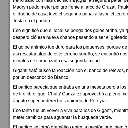
Ferro salió con más decisión a jugar la segunda parte, p
Madryn pudo meter peligro frente al arco de Cruzat, Paulu
el dueño de casa tuvo el segundo penal a favor, el terce
Testa en el partido
Eso significó que el local se ponga dos goles arriba, ya
desperdició esa nueva chance pasando a ser el goleador 
El golpe anímico fue duro para los piquenses, porque de 
así rescatar algo de este terreno sureño, se encontró dos
minutos de comenzado esa segunda mitad.
Giganti trató buscó la reacción con el banco de relevos,
por un desconocido Blanco,
El partido parecía que entraba en una meseta pero a los
de tiro libre, que ‘Chula’ González aprovechó a pleno met
ángulo superior derecho izquierdo de Pereyra.
Ese tanto fue un volver a vivir para los de Giganti, mient
meter cambios para aguantar la búsqueda verde.
El partido se tornó dramático entre la presión que intentó