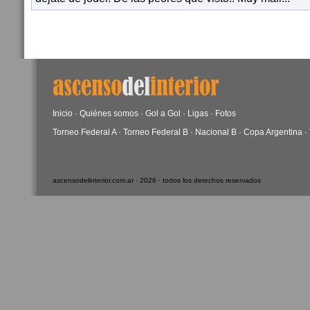
Inicio
·
Quiénes somos
·
Gol a Gol
·
Ligas
·
Fotos
Torneo Federal A
·
Torneo Federal B
·
Nacional B
·
Copa Argentina
·
ascensodelinterior.com.ar · 2026 · todos los derechos reservados