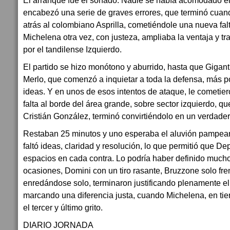
El arranque fue el soñado. Nadie se había acomodado e
encabezó una serie de graves errores, que terminó cuan
atrás al colombiano Asprilla, cometiéndole una nueva falt
Michelena otra vez, con justeza, ampliaba la ventaja y tra
por el tandilense Izquierdo.
El partido se hizo monótono y aburrido, hasta que Gigant
Merlo, que comenzó a inquietar a toda la defensa, más po
ideas. Y en unos de esos intentos de ataque, le cometi
falta al borde del área grande, sobre sector izquierdo, qu
Cristián González, terminó convirtiéndolo en un verdade
Restaban 25 minutos y uno esperaba el aluvión pampean
faltó ideas, claridad y resolución, lo que permitió que D
espacios en cada contra. Lo podría haber definido mucho
ocasiones, Domini con un tiro rasante, Bruzzone solo fren
enredándose solo, terminaron justificando plenamente el 
marcando una diferencia justa, cuando Michelena, en ti
el tercer y último grito.
DIARIO JORNADA