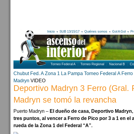
Inicio
SUB 13/15/17
Quiénes somos
Gol A Gol
Pr
Torneo Federal A
Torneo Regional
Nacional B
Co
Chubut
Fed. A Zona 1
La Pampa
Torneo Federal A
Ferro 
Madryn
VIDEO
Deportivo Madryn 3 Ferro (Gral. 
Madryn se tomó la revancha
Puerto Madryn –
El dueño de casa, Deportivo Madryn,
tres puntos, al vencer a Ferro de Pico por 3 a 1 en e
rueda de la Zona 1 del Federal “A”.