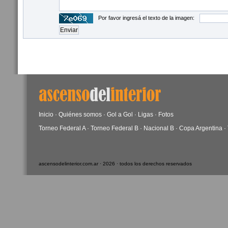
Por favor ingresá el texto de la imagen:
Inicio
·
Quiénes somos
·
Gol a Gol
·
Ligas
·
Fotos
Torneo Federal A
·
Torneo Federal B
·
Nacional B
·
Copa Argentina
·
ascensodelinterior.com.ar · 2026 · todos los derechos reservados