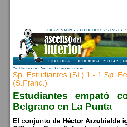
Inicio
SUB 13/15/17
Quiénes somos
Gol A Gol
Pr
Torneo Federal A
Torneo Regional
Nacional B
Co
Cordoba
Nacional B
San Luis
Sp. Belgrano (S.Franc.)
Sp. Estudiantes (SL) 1 - 1 Sp. B
(S.Franc.)
Estudiantes empató co
Belgrano en La Punta
El conjunto de Héctor Arzubialde i