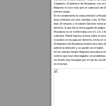
Colapietro. El defensor de Rivadavia, con un 
Belgrano no tuvo mas que un cabezazo de De O
primera etapa.
En el complemento la visita presionó a Rivadav
área contraria con mas claridad, a los 14 Pe
Iban 18 minutos y el volante Sánchez toma la 
derecho, lo que fue la única jugada de peligro
Rivadavia no se conformaba con el 1 a 0, e ib
colectiva, Planté ingresa al área sobre el se
Graziano se escapa por derecha, envía un ce
El delantero de Rivadavia tendría otra clara 
adivinó la intención y se quedó con el balón.
En los minutos finales Belgrano buscaba el emp
centros que eran descolgados sin problemas po
Un triunfo muy festejado por el rojo de Linco
en el torneo.