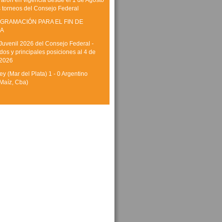
raron en vigencia desde el 1 de Agosto
s torneos del Consejo Federal
GRAMACIÓN PARA EL FIN DE
A
Juvenil 2026 del Consejo Federal -
dos y principales posiciones al 4 de
 2026
y (Mar del Plata) 1 - 0 Argentino
Maíz, Cba)