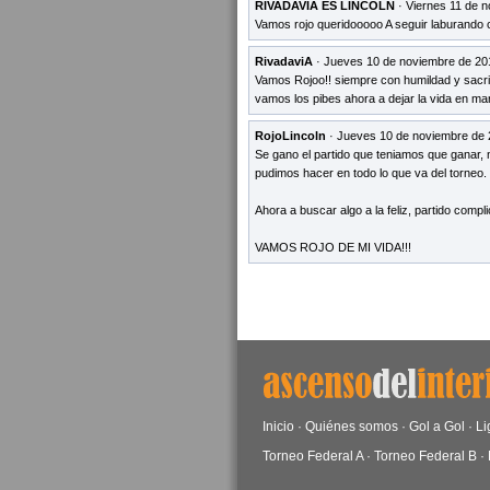
RIVADAVIA ES LINCOLN
· Viernes 11 de 
Vamos rojo queridooooo A seguir laburando 
RivadaviA
· Jueves 10 de noviembre de 20
Vamos Rojoo!! siempre con humildad y sacrifi
vamos los pibes ahora a dejar la vida en mar
RojoLincoln
· Jueves 10 de noviembre de 
Se gano el partido que teniamos que ganar, 
pudimos hacer en todo lo que va del torneo.
Ahora a buscar algo a la feliz, partido compl
VAMOS ROJO DE MI VIDA!!!
Inicio
·
Quiénes somos
·
Gol a Gol
·
Li
Torneo Federal A
·
Torneo Federal B
·