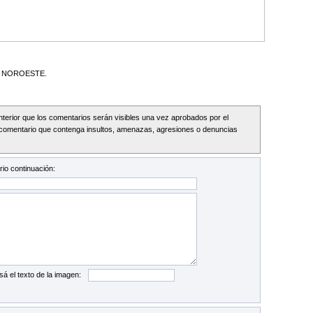
L NOROESTE.
Interior que los comentarios serán visibles una vez aprobados por el
comentario que contenga insultos, amenazas, agresiones o denuncias
io continuación:
sá el texto de la imagen: