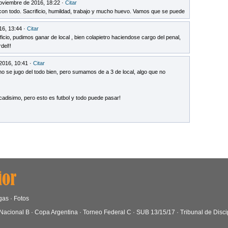
noviembre de 2016, 18:22 ·
Citar
con todo. Sacrificio, humildad, trabajo y mucho huevo. Vamos que se puede
16, 13:44 ·
Citar
cio, pudimos ganar de local , bien colapietro haciendose cargo del penal,
del!!
2016, 10:41 ·
Citar
no se jugo del todo bien, pero sumamos de a 3 de local, algo que no
icadisimo, pero esto es futbol y todo puede pasar!
gas
·
Fotos
Nacional B
·
Copa Argentina
·
Torneo Federal C
·
SUB 13/15/17
·
Tribunal de Disci