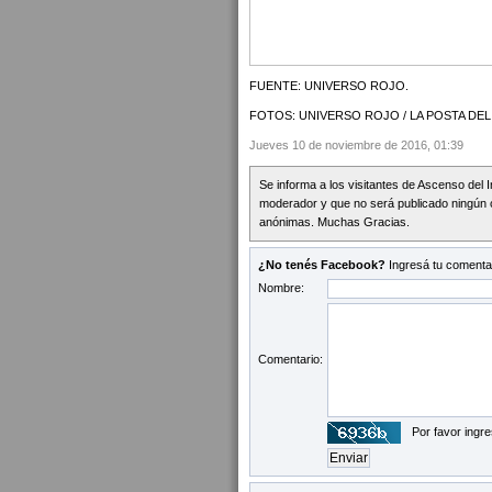
FUENTE: UNIVERSO ROJO.
FOTOS: UNIVERSO ROJO / LA POSTA DE
Jueves 10 de noviembre de 2016, 01:39
Se informa a los visitantes de Ascenso del 
moderador y que no será publicado ningún 
anónimas. Muchas Gracias.
¿No tenés Facebook?
Ingresá tu comentar
Nombre:
Comentario:
Por favor ingre