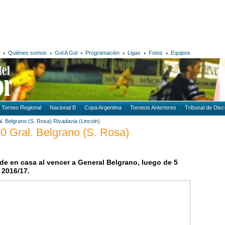
Quiénes somos
Gol A Gol
Programación
Ligas
Fotos
Equipos
Torneo Regional
Nacional B
Copa Argentina
Torneos Anteriores
Tribunal de Disci
l. Belgrano (S. Rosa)
Rivadavia (Lincoln)
 0 Gral. Belgrano (S. Rosa)
rde en casa al vencer a General Belgrano, luego de 5
 2016/17.