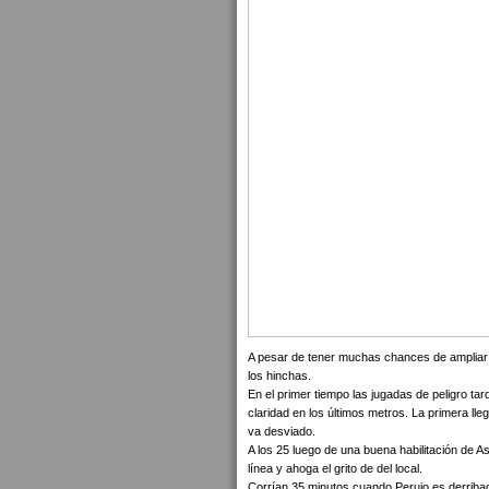
A pesar de tener muchas chances de ampliar l
los hinchas.
En el primer tiempo las jugadas de peligro ta
claridad en los últimos metros. La primera ll
va desviado.
A los 25 luego de una buena habilitación de A
línea y ahoga el grito de del local.
Corrían 35 minutos cuando Perujo es derribad