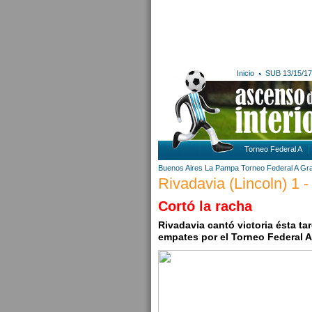
Inicio
SUB 13/15/17
Torneo Federal A
Buenos Aires
La Pampa
Torneo Federal A
Gra
Rivadavia (Lincoln) 1 -
Cortó la racha
Rivadavia cantó victoria ésta ta
empates por el Torneo Federal A