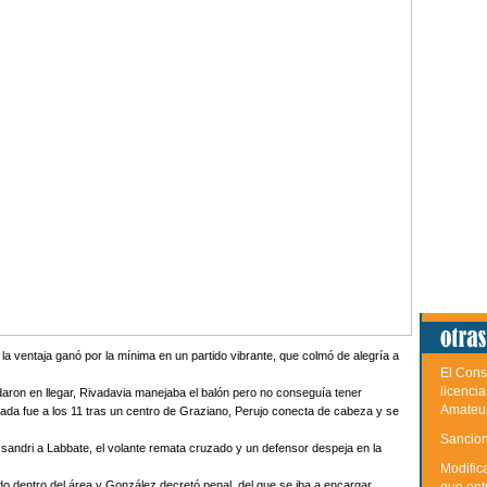
a ventaja ganó por la mínima en un partido vibrante, que colmó de alegría a
El Cons
licenci
rdaron en llegar, Rivadavia manejaba el balón pero no conseguía tener
Amateu
egada fue a los 11 tras un centro de Graziano, Perujo conecta de cabeza y se
Sancion
ssandri a Labbate, el volante remata cruzado y un defensor despeja en la
Modific
o dentro del área y González decretó penal, del que se iba a encargar