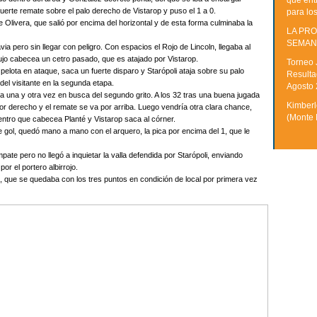
que ent
fuerte remate sobre el palo derecho de Vistarop y puso el 1 a 0.
para lo
livera, que salió por encima del horizontal y de esta forma culminaba la
LA PRO
SEMAN
ia pero sin llegar con peligro. Con espacios el Rojo de Lincoln, llegaba al
rujo cabecea un cetro pasado, que es atajado por Vistarop.
Torneo 
pelota en ataque, saca un fuerte disparo y Starópoli ataja sobre su palo
Resulta
 del visitante en la segunda etapa.
Agosto
a una y otra vez en busca del segundo grito. A los 32 tras una buena jugada
Kimberle
ctor derecho y el remate se va por arriba. Luego vendría otra clara chance,
(Monte 
ntro que cabecea Planté y Vistarop saca al córner.
de gol, quedó mano a mano con el arquero, la pica por encima del 1, que le
ate pero no llegó a inquietar la valla defendida por Starópoli, enviando
r el portero albirrojo.
ln, que se quedaba con los tres puntos en condición de local por primera vez