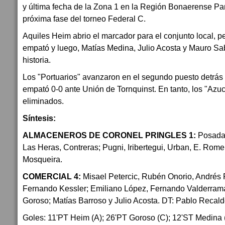
y última fecha de la Zona 1 en la Región Bonaerense Pam
próxima fase del torneo Federal C.
Aquiles Heim abrio el marcador para el conjunto local, p
empató y luego, Matías Medina, Julio Acosta y Mauro Saba
historia.
Los "Portuarios" avanzaron en el segundo puesto detrás
empató 0-0 ante Unión de Tornquinst. En tanto, los "Azu
eliminados.
Síntesis:
ALMACENEROS DE CORONEL PRINGLES 1:
Posada;
Las Heras, Contreras; Pugni, Iribertegui, Urban, E. Rome
Mosqueira.
COMERCIAL 4:
Misael Petercic, Rubén Onorio, Andrés
Fernando Kessler; Emiliano López, Fernando Valderrama
Goroso; Matías Barroso y Julio Acosta. DT: Pablo Recald
Goles: 11'PT Heim (A); 26'PT Goroso (C); 12'ST Medina (