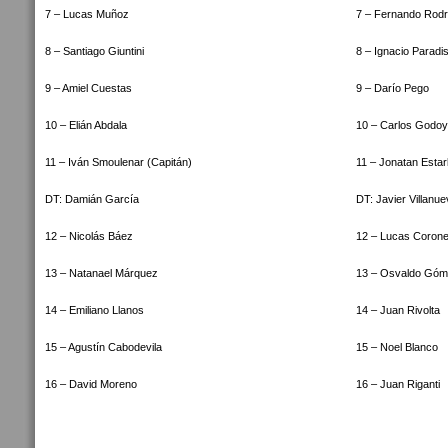
7 – Lucas Muñoz
7 – Fernando Rodr
8 – Santiago Giuntini
8 – Ignacio Paradis
9 – Amiel Cuestas
9 – Darío Pego
10 – Elián Abdala
10 – Carlos Godoy
11 – Iván Smoulenar (Capitán)
11 – Jonatan Estarl
DT: Damián García
DT: Javier Villanu
12 – Nicolás Báez
12 – Lucas Corone
13 – Natanael Márquez
13 – Osvaldo Gó
14 – Emiliano Llanos
14 – Juan Rivolta
15 – Agustín Cabodevila
15 – Noel Blanco
16 – David Moreno
16 – Juan Riganti