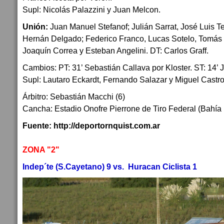
Supl: Nicolás Palazzini y Juan Melcon.
Unión:
Juan Manuel Stefanof; Julián Sarrat, José Luis Te
Hernán Delgado; Federico Franco, Lucas Sotelo, Tomás Te
Joaquín Correa y Esteban Angelini. DT: Carlos Graff.
Cambios: PT: 31’ Sebastián Callava por Kloster. ST: 14’ 
Supl: Lautaro Eckardt, Fernando Salazar y Miguel Castro
Árbitro: Sebastián Macchi (6)
Cancha: Estadio Onofre Pierrone de Tiro Federal (Bahía
Fuente: http://deportornquist.com.ar
ZONA "2"
Indep´te (S.Cayetano) 9 vs. Huracan Ciclista 1