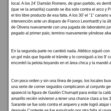
local. A los 24' Damián Romero, de gran partido, es derr
(que ve la amarilla) cuando se iba solo contra el arco y P
el tiro libre producto de esa falta. A los 30' el "1" canari
intervención ante un disparo de Franco Leonhardt y la últ
de Olivera nuevamente con una jugada de laboratorio junto
pegado al primer palo, termino nuevamente yéndose afue
En la segunda parte no cambió nada. Atlético siguió con
un gol más que liquide el trámite y lo consiguió a los 9' c
encontró la pelota boyando en el área chica y la mandó a
Con poco orden y sin una línea de juego, los locales bus
una serie de corner seguidos complicaron al conjunto g
apareció la figura de Gastón Churrupit para evitar la caíd
amarillo recién volvieron a tener una chance clara a los
Saranite se fue solo contra el arquero y este logró ataja
después Contente se fue expulsado por otra falta al urug