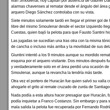
Iván Smoulenar, hoy capitán por ausencia de Gabriel Da
alarmas chavenses al rematar desde el ángulo del área 
arquero Diego Sánchez controlaba con su vista.
Siete minutos solamente tardó en llegar el primer gol de l
libre del mismo Smoulenar desde el sector izquierdo lle
Cuestas, quien bajó la pelota para que Fausto Santini hic
Las jugadas se sucedían una tras otra con la misma tónic
de cancha o incluso más arriba y la movilidad de sus del
Giuntini intentó a los 9 minutos aunque su mordido remate
esquina por el arquero visitante. Dos minutos después 
y verdaderamente solo en el área perdió una ocasión de g
Smoulenar, aunque la revancha la tendría más tarde.
Otra vez el portero de Huracán fue quien salvó su vall
ahogarle el grito al remate cruzado de zurda de Santiag
Nada podía a esta altura hacer presagiar que Huracán, fa
podía inquietar a Franco Costanzo. Sin embargo y para 
mala salida la pelota fue recuperada por Fernando Rodr