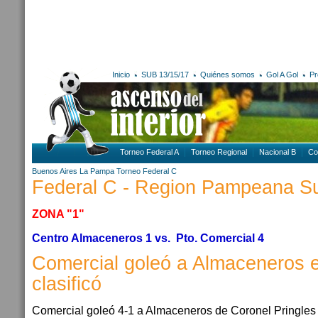
Inicio
SUB 13/15/17
Quiénes somos
Gol A Gol
Pr
Torneo Federal A
Torneo Regional
Nacional B
Co
Buenos Aires
La Pampa
Torneo Federal C
Federal C - Region Pampeana Su
ZONA "1"
Centro Almaceneros 1 vs. Pto. Comercial 4
Comercial goleó a Almaceneros e
clasificó
Comercial goleó 4-1 a Almaceneros de Coronel Pringles c