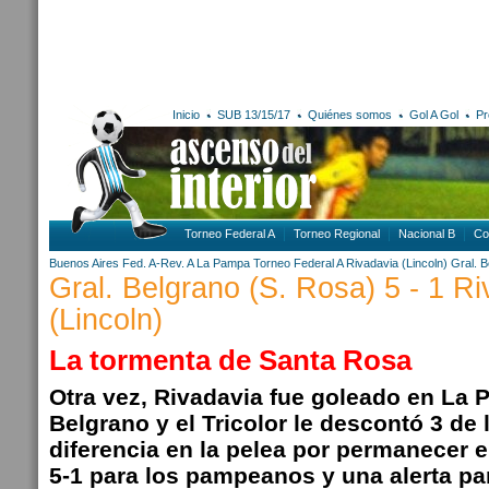
Inicio
SUB 13/15/17
Quiénes somos
Gol A Gol
Pr
Torneo Federal A
Torneo Regional
Nacional B
Co
Buenos Aires
Fed. A-Rev. A
La Pampa
Torneo Federal A
Rivadavia (Lincoln)
Gral. B
Gral. Belgrano (S. Rosa) 5 - 1 R
(Lincoln)
La tormenta de Santa Rosa
Otra vez, Rivadavia fue goleado en La 
Belgrano y el Tricolor le descontó 3 de
diferencia en la pelea por permanecer en
5-1 para los pampeanos y una alerta par