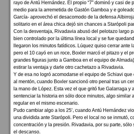
rayo de Antú Hernández. El propio “7” dominó y casi de p
medio para la arremetida de Gastón Gamboa y e goleador 
García- aprovechó el desacomodo de la defensa Albirroj
solitario en el área chica dejó sin chances a Starópoli par
Con la desventaja, Rivadavia abusó del pelotazo largo p
bien controlado por la última línea local y se fue quedand
llegaron los minutos fatídicos. Lúquez quiso cerrar ante
pero el 10 cayó en un roce, Boxler marcó el pitazo y el pr
grandes figuras junto a Gamboa en el equipo de Almada)
estirar la ventaja y darle otro cachetazo a Rivadavia.
Y de esa no logró acomodarse el equipo de Schiavi que 
al mentón, cuando Boxler sancionó otro penal tras un ce
la mano de López. Esta vez el que gritó fue Galarraga y
sentenciar la historia en sólo doce minutos, algo similar a
regular en el mismo escenario.
Pudo cambiar algo a los 25’, cuando Antú Hernández vio l
una dividida ante Starópoli. Pero el local no se inmutó, c
concentración y la presión. Rivadavia, por su parte, sólo
el descanso.