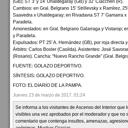
(GB); ST 3’ y 14’ Uhaldegaray (GB) y 32’ Ciaccheri (R).
Cambios: en Gral. Belgrano 15’ Strillevsky x Ramírez, 2
Saavedra x Uhaldegaray; en Rivadavia ST 7’ Gamarra x C
Paradela.
Amonestados: en Gral. Belgrano Galarraga y Vistarop; 
y Paradela.
Expulsados: PT 25’ A. Hernández (GB), por roja directa
Árbitro: Carlos Boxler (Casilda). Asistentes: José Savora
(Rosario). Cancha: “Nuevo Rancho Grande” (Gral. Belgr
FUENTE: GOLAZO DEPORTIVO.
SÍNTESIS: GOLAZO DEPORTIVO.
FOTO: EL DIARIO DE LA PAMPA.
Jueves 23 de marzo de 2017, 01:24
Se informa a los visitantes de Ascenso del Interior que
visibles una vez aprobados por el moderador y que no 
comentario que contenga insultos, amenazas, agresion
anónimas. Muchas Gracias.