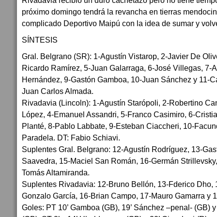
Rivadavia recibió un duro cachetazo pero no tiene tiemp
próximo domingo tendrá la revancha en tierras mendocina
complicado Deportivo Maipú con la idea de sumar y volve
SÍNTESIS
Gral. Belgrano (SR): 1-Agustín Vistarop, 2-Javier De Oliv
Ricardo Ramírez, 5-Juan Galarraga, 6-José Villegas, 7-
Hernández, 9-Gastón Gamboa, 10-Juan Sánchez y 11-Ca
Juan Carlos Almada.
Rivadavia (Lincoln): 1-Agustín Starópoli, 2-Robertino Ca
López, 4-Emanuel Assandri, 5-Franco Casimiro, 6-Cristi
Planté, 8-Pablo Labbate, 9-Esteban Ciaccheri, 10-Facu
Paradela. DT: Fabio Schiavi.
Suplentes Gral. Belgrano: 12-Agustín Rodríguez, 13-Ga
Saavedra, 15-Maciel San Román, 16-Germán Strillevsky,
Tomás Altamiranda.
Suplentes Rivadavia: 12-Bruno Bellón, 13-Fderico Dho, 
Gonzalo García, 16-Brian Campo, 17-Mauro Gamarra y 1
Goles: PT 10’ Gamboa (GB), 19’ Sánchez –penal- (GB) y 