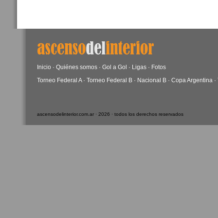
Inicio
·
Quiénes somos
·
Gol a Gol
·
Ligas
·
Fotos
Torneo Federal A
·
Torneo Federal B
·
Nacional B
·
Copa Argentina
·
ascensodelinterior.com.ar · 2026 · todos los derechos reservados