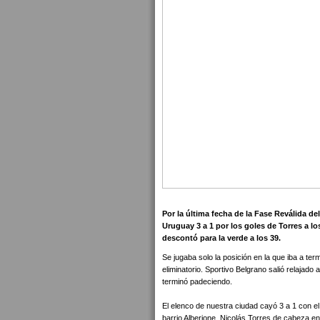
Por la última fecha de la Fase Reválida d
Uruguay 3 a 1 por los goles de Torres a l
descontó para la verde a los 39.
Se jugaba solo la posición en la que iba a ter
eliminatorio. Sportivo Belgrano salió relajad
terminó padeciendo.
El elenco de nuestra ciudad cayó 3 a 1 con el 
barrio Alberione. Nicolás Torres de cabeza e