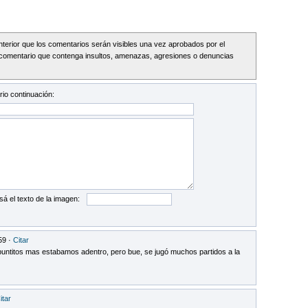
Interior que los comentarios serán visibles una vez aprobados por el
comentario que contenga insultos, amenazas, agresiones o denuncias
io continuación:
sá el texto de la imagen:
59 ·
Citar
ntitos mas estabamos adentro, pero bue, se jugó muchos partidos a la
itar