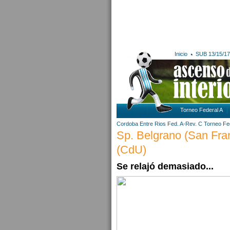
Inicio
SUB 13/15/17
Torneo Federal A
Cordoba
Entre Rios
Fed. A-Rev. C
Torneo Fe
Sp. Belgrano (San Fra
(CdU)
Se relajó demasiado...