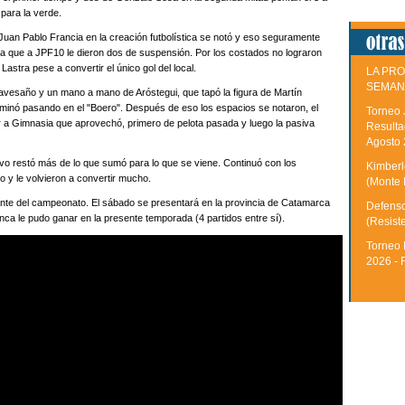
 para la verde.
e Juan Pablo Francia en la creación futbolística se notó y eso seguramente
a que a JPF10 le dieron dos de suspensión. Por los costados no lograron
 Lastra pese a convertir el único gol del local.
LA PRO
SEMAN
 travesaño y un mano a mano de Aróstegui, que tapó la figura de Martín
minó pasando en el "Boero". Después de eso los espacios se notaron, el
Torneo 
a Gimnasia que aprovechó, primero de pelota pasada y luego la pasiva
Resulta
Agosto
vo restó más de lo que sumó para lo que se viene. Continuó con los
Kimberle
o y le volvieron a convertir mucho.
(Monte 
nte del campeonato. El sábado se presentará en la provincia de Catamarca
Defenso
nca le pudo ganar en la presente temporada (4 partidos entre sí).
(Resist
Torneo 
2026 - 