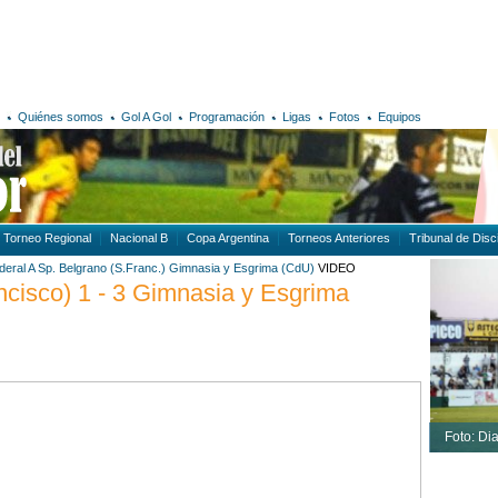
Quiénes somos
Gol A Gol
Programación
Ligas
Fotos
Equipos
Torneo Regional
Nacional B
Copa Argentina
Torneos Anteriores
Tribunal de Disci
deral A
Sp. Belgrano (S.Franc.)
Gimnasia y Esgrima (CdU)
VIDEO
ncisco) 1 - 3 Gimnasia y Esgrima
Foto: Dia