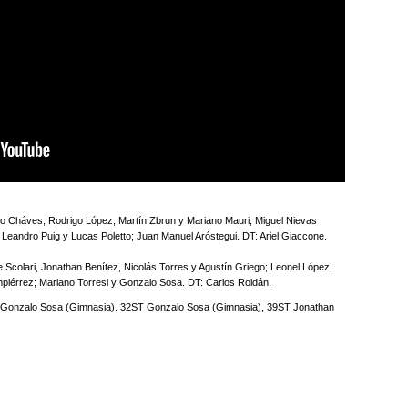
go Cháves, Rodrigo López, Martín Zbrun y Mariano Mauri; Miguel Nievas
 Leandro Puig y Lucas Poletto; Juan Manuel Aróstegui. DT: Ariel Giaccone.
Scolari, Jonathan Benítez, Nicolás Torres y Agustín Griego; Leonel López,
Umpiérrez; Mariano Torresi y Gonzalo Sosa. DT: Carlos Roldán.
T Gonzalo Sosa (Gimnasia). 32ST Gonzalo Sosa (Gimnasia), 39ST Jonathan