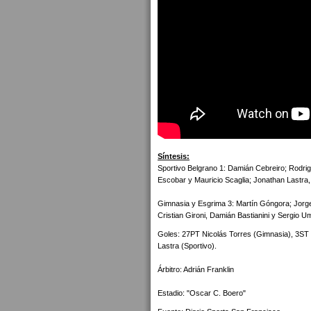
Síntesis:
Sportivo Belgrano 1: Damián Cebreiro; Rodri
Escobar y Mauricio Scaglia; Jonathan Lastra,
Gimnasia y Esgrima 3: Martín Góngora; Jorge 
Cristian Gironi, Damián Bastianini y Sergio 
Goles: 27PT Nicolás Torres (Gimnasia), 3S
Lastra (Sportivo).
Árbitro: Adrián Franklin
Estadio: "Oscar C. Boero"