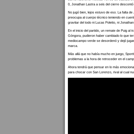
0, Jonathan Lastra a seis del cierre descontó
No jugó bien, lejos estuvo de eso. La falta d
preocupa al cuerpo técnico teniendo en cuent
gravitar del todo ni Lucas Poletto, ni Jonathan
En el inicio del partido, un remate de Puig al
Góngora, pudieron haber cambiado lo que ter
mediocampo verde se desordenó y dejó jugar 
marca.
Más allá que no había mucho en juego, Sporti
problemas a la hora de retroceder en el camp
Ahora tendrá que pensar en lo más emociona
para chocar con San Lorenzo, rival al cual nu