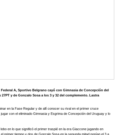
el Federal A, Sportivo Belgrano cayó con Gimnasia de Concepción del
os 27PT y de Gonzalo Sosa a los 3 y 32 del complemento. Lastra
minar en la Fase Regular y de allí conocer su rival en el primer cruce
o a jugar con el eliminado Gimnasia y Esgrima de Concepción del Uruguay y lo
lobo en lo que significó el primer traspié en la era Giaccone jugando en
n el primer tiempo y dos de Gonzalo Sosa en la segunda mitad ponían el 3 a