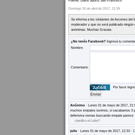
Fuente: Diario Sports San Francisco
Domingo 30 de abril de 2017, 21:39
Se informa a los visitantes de Ascenso del 
moderador y que no será publicado ningún 
anónimas. Muchas Gracias.
¿No tenés Facebook?
Ingresá tu comentar
Nombre:
Comentario:
Por favor ingre
Anónimo
· Lunes 01 de mayo de 2017, 21:
muchos empates tuvimos, si sacabamos 3 pu
defensiva nomas buscando empate parece
clasifico el Lobo?
julio
· Lunes 01 de mayo de 2017, 12:33 ·
C