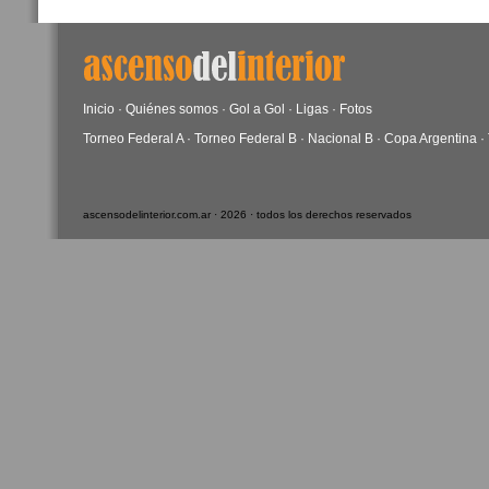
Inicio
·
Quiénes somos
·
Gol a Gol
·
Ligas
·
Fotos
Torneo Federal A
·
Torneo Federal B
·
Nacional B
·
Copa Argentina
·
ascensodelinterior.com.ar · 2026 · todos los derechos reservados