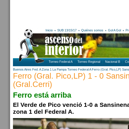
Inicio
SUB 13/15/17
Quiénes somos
Gol A Gol
Pr
Torneo Federal A
Torneo Regional
Nacional B
Co
Buenos Aires
Fed. A Zona 1
La Pampa
Torneo Federal A
Ferro (Gral. Pico,LP)
Sans
Ferro (Gral. Pico,LP) 1 - 0 Sansi
(Gral.Cerri)
Ferro está arriba
El Verde de Pico venció 1-0 a Sansinena 
zona 1 del Federal A.