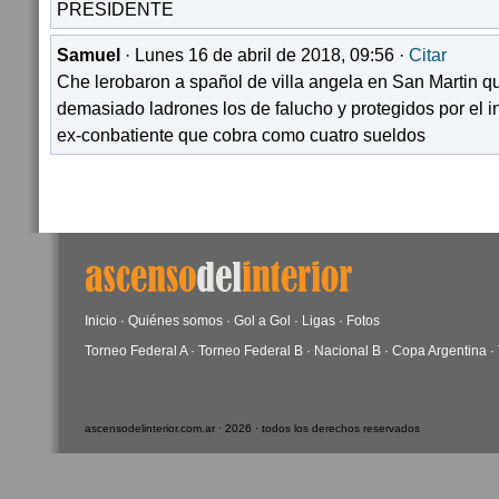
PRESIDENTE
Samuel
· Lunes 16 de abril de 2018, 09:56 ·
Citar
Che lerobaron a spañol de villa angela en San Martin q
demasiado ladrones los de falucho y protegidos por el
ex-conbatiente que cobra como cuatro sueldos
Inicio
·
Quiénes somos
·
Gol a Gol
·
Ligas
·
Fotos
Torneo Federal A
·
Torneo Federal B
·
Nacional B
·
Copa Argentina
·
ascensodelinterior.com.ar · 2026 · todos los derechos reservados