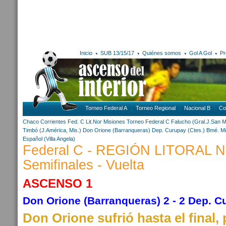
Inicio
SUB 13/15/17
Quiénes somos
Gol A Gol
Pr
Torneo Federal A
Torneo Regional
Nacional B
Co
Chaco
Corrientes
Fed. C Lit.Nor
Misiones
Torneo Federal C
Falucho (Gral.J.San M
Timbó (J.América, Mis.)
Don Orione (Barranqueras)
Dep. Curupay (Ctes.)
Bmé. Mi
Español (Villa Angela)
Federal C - REGIÓN LITORAL 
Semifinales - Vuelta
ASCENSO 1
Don Orione (Barranqueras) 2 - 2 Dep. C
Don Orione sufrió hasta el final,