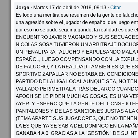
Jorge
· Martes 17 de abril de 2018, 09:13 ·
Citar
Es todo una mentira ese resumen de la gente de falucho
una agresión sobre el jugador de español que luego entr
por eso no se pudo seguir jugando, la realidad es que
ENCUENTRO JAVIER MAGNAGO Y SUS SECUACES
NICOLAS SOSA TUVIERON UN ARBITRAJE BOCH
UN PENAL PARA FALUCHO Y EXPULSANDO MAL A
ESPAÑOL, LUEGO COMPENSANDO CON LA EXPUL
DE FALUCHO, Y LA REALIDAD TAMBIÉN ES QUE E
SPORTIVO ZAPALLAR NO ESTABA EN CONDICIONE
PARTIDO DE LA LIGA LOCAL AUNQUE SEA, NO TENI
VALLADO PERIMETRAL ATRÁS DEL ARCO CUANDO
AFOCH SE LE PIDEN MUCHAS COSAS, ES UNA V
AYER, Y ESPERO QUE LA GENTE DEL CONSEJO F
PANTALONES Y DE LAS SANCIONES JUSTAS A LA
(TEMA APARTE SUS JUGADORES, QUE NO TIENEN
LA ES QUE YA SE SABIA DEL DOMINGO EN LA MA
GANABA 4 A 0, GRACIAS A LA "GESTIÓN" DE SU IN