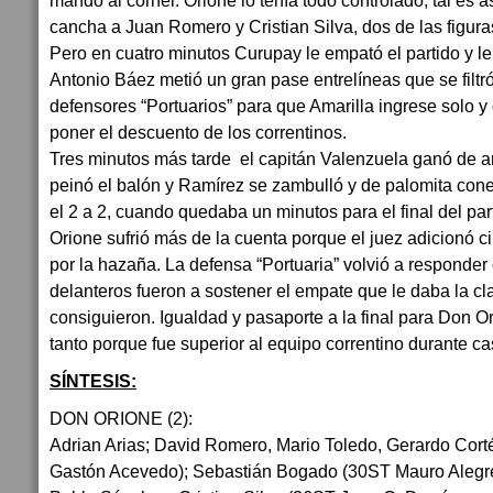
mandó al córner. Orione lo tenía todo controlado, tal es 
cancha a Juan Romero y Cristian Silva, dos de las figuras
Pero en cuatro minutos Curupay le empató el partido y le 
Antonio Báez metió un gran pase entrelíneas que se filtró
defensores “Portuarios” para que Amarilla ingrese solo y
poner el descuento de los correntinos.
Tres minutos más tarde el capitán Valenzuela ganó de arr
peinó el balón y Ramírez se zambulló y de palomita con
el 2 a 2, cuando quedaba un minutos para el final del par
Orione sufrió más de la cuenta porque el juez adicionó 
por la hazaña. La defensa “Portuaria” volvió a responder
delanteros fueron a sostener el empate que le daba la cla
consiguieron. Igualdad y pasaporte a la final para Don Or
tanto porque fue superior al equipo correntino durante cas
SÍNTESIS:
DON ORIONE (2):
Adrian Arias; David Romero, Mario Toledo, Gerardo Cor
Gastón Acevedo); Sebastián Bogado (30ST Mauro Alegre