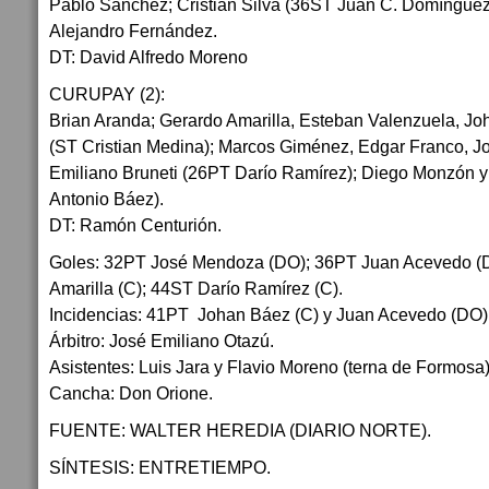
Pablo Sánchez; Cristian Silva (36ST Juan C. Domínguez
Alejandro Fernández.
DT: David Alfredo Moreno
CURUPAY (2):
Brian Aranda; Gerardo Amarilla, Esteban Valenzuela, J
(ST Cristian Medina); Marcos Giménez, Edgar Franco, J
Emiliano Bruneti (26PT Darío Ramírez); Diego Monzón y
Antonio Báez).
DT: Ramón Centurión.
Goles: 32PT José Mendoza (DO); 36PT Juan Acevedo (
Amarilla (C); 44ST Darío Ramírez (C).
Incidencias: 41PT Johan Báez (C) y Juan Acevedo (DO)
Árbitro: José Emiliano Otazú.
Asistentes: Luis Jara y Flavio Moreno (terna de Formosa)
Cancha: Don Orione.
FUENTE: WALTER HEREDIA (DIARIO NORTE).
SÍNTESIS: ENTRETIEMPO.