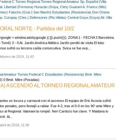
Federal C
Torneo Regional
Torneo Regional Amateur
Sp. Español (Villa
al.
Libertad (Formosa)
Huracán (Goya, Ctes)
Guaraní A. Franco (Mis)
entes)
Falucho (Gral.J.San Martín)
Estudiantes (Resistencia)
Don Orione
p. Curupay (Ctes.)
Defensores (Pto.Vilelas)
Central Goya (Goya)
Atl. Villa
TORAL NORTE - Partidos del 10/2
google = window.adsbygoogle || []).push({}); ZONA 1 - FECHA 3 Barcelona
 Tomé) 3 - 0 At. Jardín América Atlético Jardín perdió de visita El lobo
ense sufrió su tercera caída consecutiva. Svica se fue exp...
febrero de 2019, 11:43
al Amateur
Torneo Federal C
Estudiantes (Resistencia)
Bmé. Mitre
(2) 0 Bmé. Mitre (Posadas)
IA) ASCENDIÓ AL TORNEO REGIONAL AMATEUR
antes es locura y carnaval con el ascenso El equipo de Eric Acosta sufrió
los penales, pero festejó a rabiar. Fue 4-2, tras el 0-0 en los 90’ ante Mitre y
o al Regional. Valoriani la rompió. Neri Cardozo fue clave. Y Maidana lo
ció. &i...
abril de 2018, 11:38