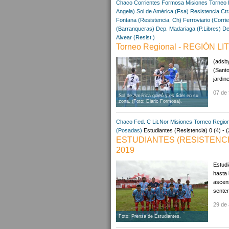
Chaco
Corrientes
Formosa
Misiones
Torneo 
Angela)
Sol de América (Fsa)
Resistencia Ctr
Fontana (Resistencia, Ch)
Ferroviario (Corri
(Barranqueras)
Dep. Madariaga (P.Libres)
De
Alvear (Resist.)
Torneo Regional - REGIÓN LI
(adsby
(Santo
jardin
07 de 
Sol de América goleó y es líder en su
zona. (Foto: Diario Formosa).
Chaco
Fed. C Lit.Nor
Misiones
Torneo Region
(Posadas)
Estudiantes (Resistencia) 0 (4) - 
ESTUDIANTES (RESISTENC
2019
Estudi
hasta 
ascens
senten
29 de 
Foto: Prensa de Estudiantes.