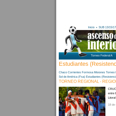
Inicio
SUB 13/15/17
Torneo Federal A
Estudiantes (Resistenci
Chaco
Corrientes
Formosa
Misiones
Torneo 
Sol de América (Fsa)
Estudiantes (Resistenci
TORNEO REGIONAL - REGIO
CRUCE
entre 
Litora
18 de 