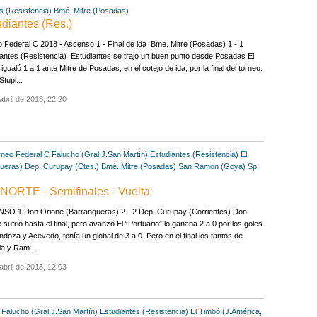
s (Resistencia)
Bmé. Mitre (Posadas)
udiantes (Res.)
 Federal C 2018 - Ascenso 1 - Final de ida Bme. Mitre (Posadas) 1 - 1
antes (Resistencia) Estudiantes se trajo un buen punto desde Posadas El
 igualó 1 a 1 ante Mitre de Posadas, en el cotejo de ida, por la final del torneo.
Stupi...
abril de 2018, 22:20
rneo Federal C
Falucho (Gral.J.San Martín)
Estudiantes (Resistencia)
El
ueras)
Dep. Curupay (Ctes.)
Bmé. Mitre (Posadas)
San Ramón (Goya)
Sp.
ORTE - Semifinales - Vuelta
SO 1 Don Orione (Barranqueras) 2 - 2 Dep. Curupay (Corrientes) Don
 sufrió hasta el final, pero avanzó El “Portuario” lo ganaba 2 a 0 por los goles
doza y Acevedo, tenía un global de 3 a 0. Pero en el final los tantos de
la y Ram...
abril de 2018, 12:03
Falucho (Gral.J.San Martín)
Estudiantes (Resistencia)
El Timbó (J.América,