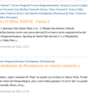
Federal C
Torneo Regional
Torneo Regional Amateur
Victoria (Curuzú Cuatiá)
ra)
Huracán (Las Breñas)
Huracán (Goya, Ctes)
Guaraní A. Franco (Mis)
entes)
Falucho (Gral.J.San Martín)
Estudiantes (Resistencia)
Dep. Comercio
Mitre (Posadas)
 LITORAL NORTE - Fecha 2
 Sporting Club (Santo Pipó) 2 vs. 1 Olimpia-San Antonio (Oberá)
a/San Antonio sumó una nueva derrota En el marco de la segunda fecha del
 Regional Amateur, Sporting de Santo Pipó derrotó 2-1 a Olimpia/San
o. Pablo Reis y ...
 noviembre de 2021, 22:27
neo Regional Amateur
Estudiantes (Resistencia)
iantes de Resistencia se coronó campeón y
antes, súper campeón El “Rojo” se quedó con el título en Sáenz Peña. Perdió
te Unión de Pampa Alegría, pero como había ganado 2-0 en la “ida” se quedó
estrella. Ahora, el eq...
 noviembre de 2021, 21:29