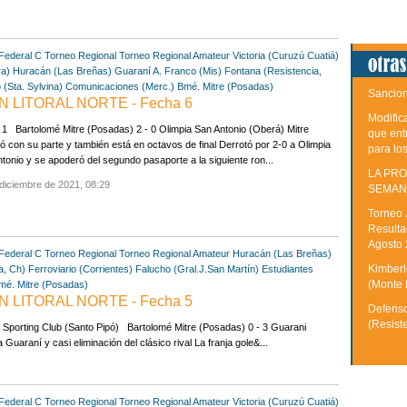
Federal C
Torneo Regional
Torneo Regional Amateur
Victoria (Curuzú Cuatiá)
ra)
Huracán (Las Breñas)
Guaraní A. Franco (Mis)
Fontana (Resistencia,
(Sta. Sylvina)
Comunicaciones (Merc.)
Bmé. Mitre (Posadas)
Sancion
 LITORAL NORTE - Fecha 6
Modific
 Bartolomé Mitre (Posadas) 2 - 0 Olimpia San Antonio (Oberá) Mitre
que ent
ó con su parte y también está en octavos de final Derrotó por 2-0 a Olimpia
para lo
tonio y se apoderó del segundo pasaporte a la siguiente ron...
LA PRO
diciembre de 2021, 08:29
SEMAN
Torneo 
Resulta
Agosto
Federal C
Torneo Regional
Torneo Regional Amateur
Huracán (Las Breñas)
Kimberle
a, Ch)
Ferroviario (Corrientes)
Falucho (Gral.J.San Martín)
Estudiantes
(Monte 
mé. Mitre (Posadas)
 LITORAL NORTE - Fecha 5
Defenso
(Resist
Sporting Club (Santo Pipó) Bartolomé Mitre (Posadas) 0 - 3 Guarani
uaraní y casi eliminación del clásico rival La franja gole&...
Federal C
Torneo Regional
Torneo Regional Amateur
Victoria (Curuzú Cuatiá)