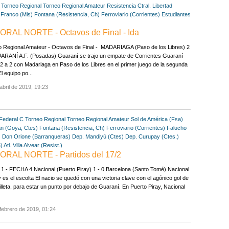
Torneo Regional
Torneo Regional Amateur
Resistencia Ctral.
Libertad
 Franco (Mis)
Fontana (Resistencia, Ch)
Ferroviario (Corrientes)
Estudiantes
ORAL NORTE - Octavos de Final - Ida
o Regional Amateur - Octavos de Final - MADARIAGA (Paso de los Libres) 2
UARANÍ A.F. (Posadas) Guaraní se trajo un empate de Corrientes Guaraní
 2 a 2 con Madariaga en Paso de los Libres en el primer juego de la segunda
El equipo po...
abril de 2019, 19:23
Federal C
Torneo Regional
Torneo Regional Amateur
Sol de América (Fsa)
n (Goya, Ctes)
Fontana (Resistencia, Ch)
Ferroviario (Corrientes)
Falucho
)
Don Orione (Barranqueras)
Dep. Mandiyú (Ctes)
Dep. Curupay (Ctes.)
)
Atl. Villa Alvear (Resist.)
TORAL NORTE - Partidos del 17/2
 - FECHA 4 Nacional (Puerto Piray) 1 - 0 Barcelona (Santo Tomé) Nacional
 es el escolta El nacio se quedó con una victoria clave con el agónico gol de
lleta, para estar un punto por debajo de Guaraní. En Puerto Piray, Nacional
febrero de 2019, 01:24