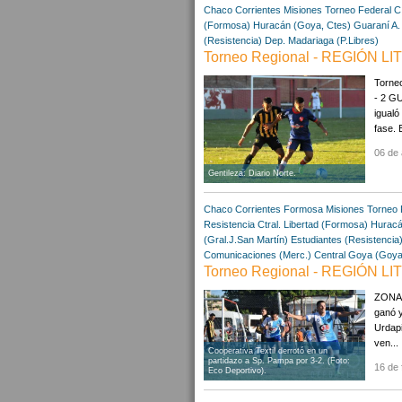
Chaco
Corrientes
Misiones
Torneo Federal C
(Formosa)
Huracán (Goya, Ctes)
Guaraní A.
(Resistencia)
Dep. Madariaga (P.Libres)
Torneo Regional - REGIÓN LIT
Torne
- 2 G
igualó
fase. 
06 de 
Gentileza: Diario Norte.
Chaco
Corrientes
Formosa
Misiones
Torneo 
Resistencia Ctral.
Libertad (Formosa)
Huracá
(Gral.J.San Martín)
Estudiantes (Resistencia
Comunicaciones (Merc.)
Central Goya (Goya
Torneo Regional - REGIÓN LI
ZONA 1
ganó y
Urdapi
ven...
Cooperativa Textil derrotó en un
partidazo a Sp. Pampa por 3-2. (Foto:
16 de 
Eco Deportivo).