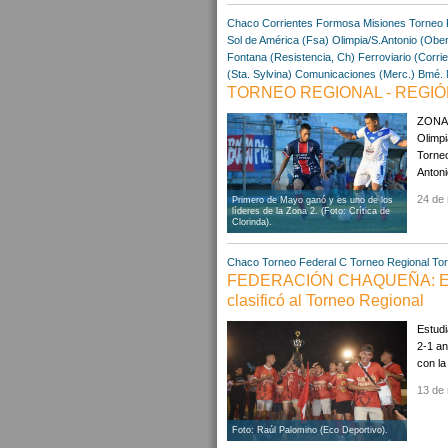
Chaco
Corrientes
Formosa
Misiones
Torneo 
Sol de América (Fsa)
Olimpia/S.Antonio (Obe
Fontana (Resistencia, Ch)
Ferroviario (Corri
(Sta. Sylvina)
Comunicaciones (Merc.)
Bmé. 
TORNEO REGIONAL - REGIÓN
ZONA 1
Olimpi
Torneo
Antoni
24 de
Primero de Mayo ganó y es uno de los
líderes de la Zona 2. (Foto: Crítica de
Clorinda).
Chaco
Torneo Federal C
Torneo Regional
Tor
FEDERACIÓN CHAQUEÑA: Estud
clasificó al Torneo Regional
Estudi
2-1 an
con la 
13 de
Foto: Raúl Palomino (Eco Deportivo).