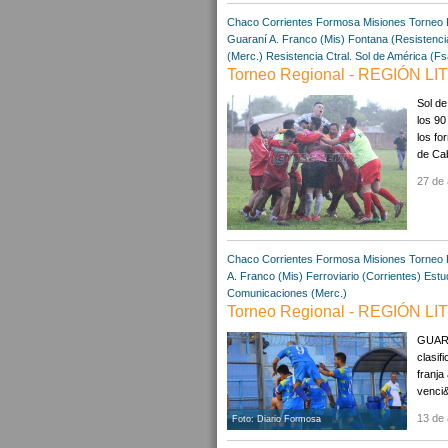
Chaco
Corrientes
Formosa
Misiones
Torneo 
Guaraní A. Franco (Mis)
Fontana (Resistenci
(Merc.)
Resistencia Ctral.
Sol de América (Fs
Torneo Regional - REGIÓN LIT
Sol de
los 90
los fo
de Cab
27 de 
Chaco
Corrientes
Formosa
Misiones
Torneo 
A. Franco (Mis)
Ferroviario (Corrientes)
Estu
Comunicaciones (Merc.)
Torneo Regional - REGIÓN LIT
GUARA
clasif
franja
venci&
13 de 
Foto: Diario Formosa