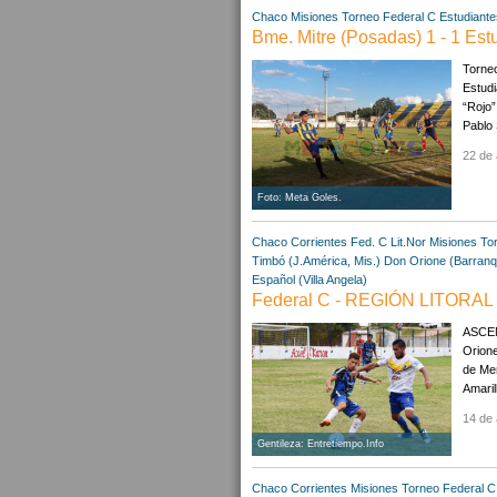
Chaco
Misiones
Torneo Federal C
Estudiante
Bme. Mitre (Posadas) 1 - 1 Est
Torneo
Estudi
“Rojo”
Pablo 
22 de 
Foto: Meta Goles.
Chaco
Corrientes
Fed. C Lit.Nor
Misiones
To
Timbó (J.América, Mis.)
Don Orione (Barranq
Español (Villa Angela)
Federal C - REGIÓN LITORAL N
ASCEN
Orione
de Men
Amaril
14 de 
Gentileza: Entretiempo.Info
Chaco
Corrientes
Misiones
Torneo Federal C