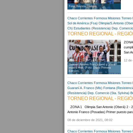
Foto: Revista Codigos
Chaco
Corrientes
Formosa
Misiones
Torneo 
Sol de América (Fsa)
Olimpia/S.Antonio (Obe
Ch)
Estudiantes (Resistencia)
Dep. Comercio 
TORNEO REGIONAL - REGIÓN
ZONA 1
cumpli
San An
12 de 
Guaraní Antonio Franco ganó y ahora
espera rival. (Foto: Diario Primera
Edición).
Chaco
Corrientes
Formosa
Misiones
Torneo 
Guaraní A. Franco (Mis)
Fontana (Resistenci
(Resistencia)
Dep. Comercio (Sta. Sylvina)
B
TORNEO REGIONAL - REGIÓN
ZONA 1 Olimpia San Antonio (Oberá) 2 - 2 
Antonio Franco (Posadas) Primer puesto para G
08 de diciembre de 2021, 08:02
Chaco
Corrientes
Formosa
Misiones
Torneo 