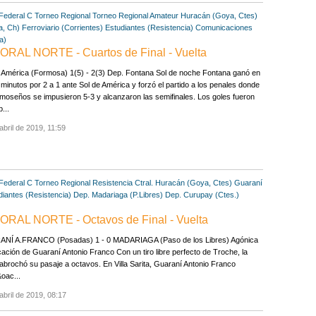
Federal C
Torneo Regional
Torneo Regional Amateur
Huracán (Goya, Ctes)
a, Ch)
Ferroviario (Corrientes)
Estudiantes (Resistencia)
Comunicaciones
a)
ORAL NORTE - Cuartos de Final - Vuelta
 América (Formosa) 1(5) - 2(3) Dep. Fontana Sol de noche Fontana ganó en
 minutos por 2 a 1 ante Sol de América y forzó el partido a los penales donde
rmoseños se impusieron 5-3 y alcanzaron las semifinales. Los goles fueron
...
abril de 2019, 11:59
Federal C
Torneo Regional
Resistencia Ctral.
Huracán (Goya, Ctes)
Guaraní
diantes (Resistencia)
Dep. Madariaga (P.Libres)
Dep. Curupay (Ctes.)
ORAL NORTE - Octavos de Final - Vuelta
NÍ A.FRANCO (Posadas) 1 - 0 MADARIAGA (Paso de los Libres) Agónica
icación de Guaraní Antonio Franco Con un tiro libre perfecto de Troche, la
 abrochó su pasaje a octavos. En Villa Sarita, Guaraní Antonio Franco
oac...
abril de 2019, 08:17