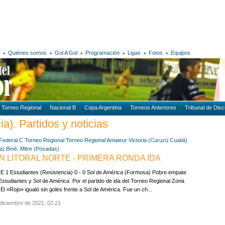
Quiénes somos
Gol A Gol
Programación
Ligas
Fotos
Equipos
Torneo Regional
Nacional B
Copa Argentina
Torneos Anteriores
Tribunal de Disci
a). Partidos y noticias
Federal C
Torneo Regional
Torneo Regional Amateur
Victoria (Curuzú Cuatiá)
a)
Bmé. Mitre (Posadas)
N LITORAL NORTE - PRIMERA RONDA IDA
 1 Estudiantes (Resistencia) 0 - 0 Sol de América (Formosa) Pobre empate
Estudiantes y Sol de América Por el partido de ida del Torneo Regional Zona
l El «Rojo» igualó sin goles frente a Sol de América. Fue un ch...
diciembre de 2021, 02:21