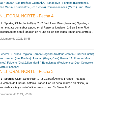
ra)
Huracán (Las Breñas)
Guaraní A. Franco (Mis)
Fontana (Resistencia,
San Martín)
Estudiantes (Resistencia)
Comunicaciones (Merc.)
Bmé. Mitre
 LITORAL NORTE - Fecha 4
 Sporting Club (Santo Pipó) 2 - 2 Bartolomé Mitre (Posadas) Sporting -
y un empate con sabor a poco en el Regional Igualaron 2-2 en Santo Pipó,
l resultado no sentó tan bien en ni uno de los dos lados. En un encuentro c...
diciembre de 2021, 18:55
Federal C
Torneo Regional
Torneo Regional Amateur
Victoria (Curuzú Cuatiá)
ra)
Huracán (Las Breñas)
Huracán (Goya, Ctes)
Guaraní A. Franco (Mis)
entes)
Falucho (Gral.J.San Martín)
Estudiantes (Resistencia)
Dep. Comercio
Mitre (Posadas)
 LITORAL NORTE - Fecha 3
1 Sporting Club (Santo Pipó) 1 - 2 Guaraní Antonio Franco (Posadas)
a victoria de Guaraní Antonio Franco Con un penal dudoso en el final, la
 sumó de visita y continúa líder en su zona. En Santo Pip&...
 noviembre de 2021, 22:06