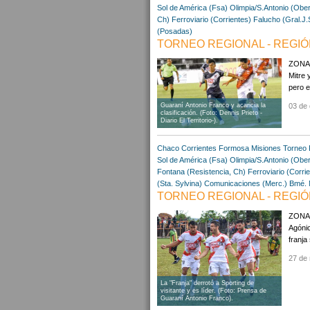
Sol de América (Fsa)
Olimpia/S.Antonio (Obe
Ch)
Ferroviario (Corrientes)
Falucho (Gral.J.
(Posadas)
TORNEO REGIONAL - REGIÓN
ZONA 1
Mitre 
pero e
03 de 
Guaraní Antonio Franco y acaricia la
clasificación. (Foto: Dennis Prieto -
Diario El Territorio-).
Chaco
Corrientes
Formosa
Misiones
Torneo 
Sol de América (Fsa)
Olimpia/S.Antonio (Obe
Fontana (Resistencia, Ch)
Ferroviario (Corri
(Sta. Sylvina)
Comunicaciones (Merc.)
Bmé. 
TORNEO REGIONAL - REGIÓN
ZONA 
Agónic
franja
27 de
La "Franja" derrotó a Sporting de
visitante y es líder. (Foto: Prensa de
Guaraní Antonio Franco).