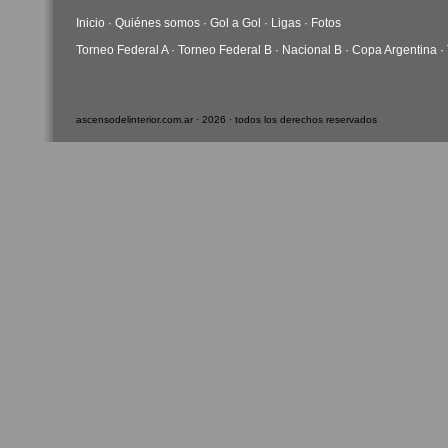
Inicio
·
Quiénes somos
·
Gol a Gol
·
Ligas
·
Fotos
Torneo Federal A
·
Torneo Federal B
·
Nacional B
·
Copa Argentina
·
ascensodelinterior.com.ar · 2026 · todos los derechos reservados