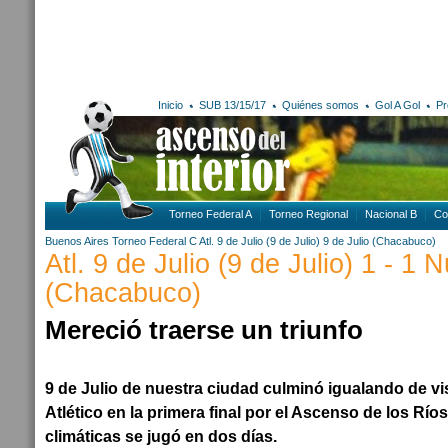
Inicio
SUB 13/15/17
Quiénes somos
Gol A Gol
Pr
Torneo Federal A
Torneo Regional
Nacional B
Co
Buenos Aires
Torneo Federal C
Atl. 9 de Julio (9 de Julio)
9 de Julio (Chacabuco)
Atl. 9 de Julio (9 de Julio) 1 - 1 
(Chacabuco)
Mereció traerse un triunfo
9 de Julio de nuestra ciudad culminó igualando de visi
Atlético en la primera final por el Ascenso de los Rí
climáticas se jugó en dos días.