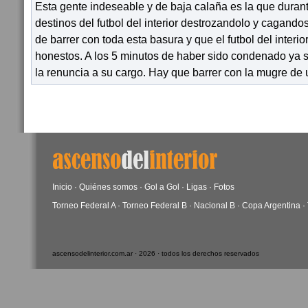
Esta gente indeseable y de baja calaña es la que duran
destinos del futbol del interior destrozandolo y cagand
de barrer con toda esta basura y que el futbol del interio
honestos. A los 5 minutos de haber sido condenado ya s
la renuncia a su cargo. Hay que barrer con la mugre de 
Inicio
·
Quiénes somos
·
Gol a Gol
·
Ligas
·
Fotos
Torneo Federal A
·
Torneo Federal B
·
Nacional B
·
Copa Argentina
·
ascensodelinterior.com.ar · 2026 · todos los derechos reservados