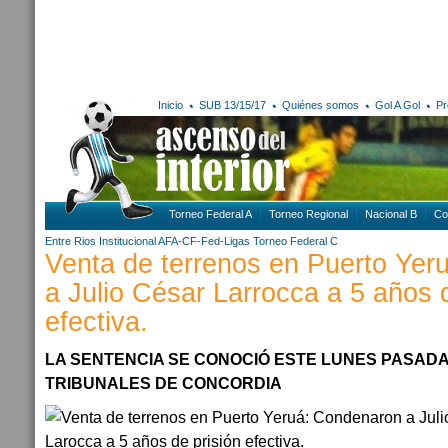
Inicio
SUB 13/15/17
Quiénes somos
Gol A Gol
Pr
Torneo Federal A
Torneo Regional
Nacional B
Co
Entre Rios
Institucional AFA-CF-Fed-Ligas
Torneo Federal C
Venta de terrenos en Puerto Yer
a Julio César Larrocca a 5 años 
efectiva.
LA SENTENCIA SE CONOCIÓ ESTE LUNES PASADA
TRIBUNALES DE CONCORDIA