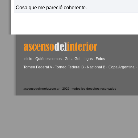
Cosa que me pareció coherente.
Inicio
·
Quiénes somos
·
Gol a Gol
·
Ligas
·
Fotos
Torneo Federal A
·
Torneo Federal B
·
Nacional B
·
Copa Argentina
·
ascensodelinterior.com.ar · 2026 · todos los derechos reservados