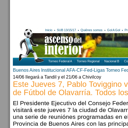
Inicio
SUB 13/15/17
Quiénes somos
Gol A Gol
Pr
Torneo Federal A
Torneo Regional
Nacional B
Co
Buenos Aires
Institucional AFA-CF-Fed-Ligas
Torneo Fe
14/06 llegará a Tandil y el 21/06 a Chivilcoy
Este Jueves 7, Pablo Toviggino vi
de Fútbol de Olavarría. Todos lo
El Presidente Ejecutivo del Consejo Fede
visitará este jueves 7 la ciudad de Olavar
una serie de reuniónes programadas en el 
Provincia de Buenos Aires con las princip