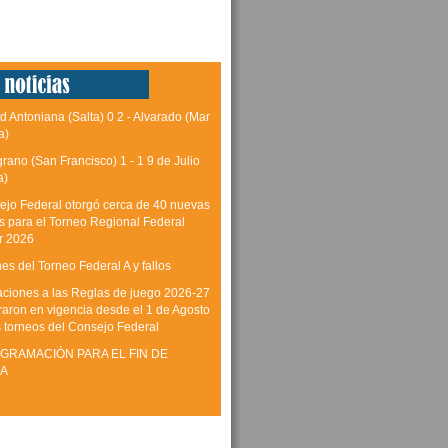
d Antoniana (Salta) 0 2 - Alvarado (Mar
a)
grano (San Francisco) 1 - 1 9 de Julio
a)
ejo Federal otorgó cerca de 40 nuevas
as para el Torneo Regional Federal
r 2026
es del Torneo Federal A y fallos
aciones a las Reglas de juego 2026-27
raron en vigencia desde el 1 de Agosto
s torneos del Consejo Federal
GRAMACIÓN PARA EL FIN DE
A