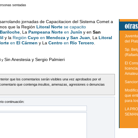
desarrolando jornadas de Capacitacion del Sistema Comet a
emos que la Región
Litoral Norte
se capacito
Bariloche
, La
Pampeana Norte
en
Junín
y en
San
Juventu
il
y la
Región
Cuyo
en
Mendoza y San Juan
, La
Litoral
del Plat
orte
en
El Cármen
y La
Centro
en
Río Tercero
.
Sp. Bel
(Rafael
Sin Anestesia y Sergio Palmieri
l y
El Cons
licenci
Amateu
Interior que los comentarios serán visibles una vez aprobados por el
Sancion
comentario que contenga insultos, amenazas, agresiones o denuncias
Modific
que ent
para lo
io continuación:
LA PRO
SEMAN