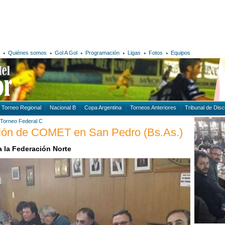
Quiénes somos
Gol A Gol
Programación
Ligas
Fotos
Equipos
Torneo Regional
Nacional B
Copa Argentina
Torneos Anteriores
Tribunal de Disci
Torneo Federal C
ación de COMET en San Pedro (Bs.As.)
 la Federación Norte