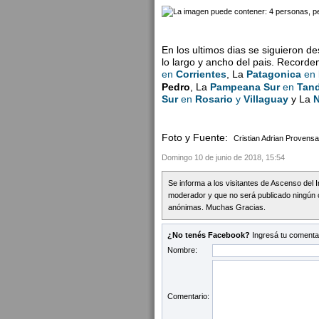
En los ultimos dias se siguieron 
lo largo y ancho del pais. Record
en
Corrientes
, La
Patagonica
en
Pedro
, La
Pampeana Sur
en
Tand
Sur
en
Rosario
y
Villaguay
y La
N
Foto y Fuente:
Cristian Adrian Provensa
Domingo 10 de junio de 2018, 15:54
Se informa a los visitantes de Ascenso del 
moderador y que no será publicado ningún 
anónimas. Muchas Gracias.
¿No tenés Facebook?
Ingresá tu comentar
Nombre:
Comentario: