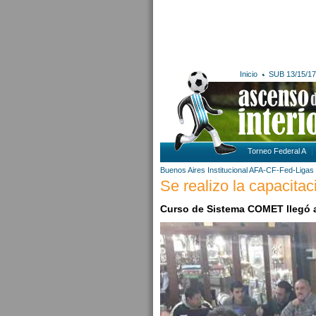
Inicio
SUB 13/15/17
Torneo Federal A
Buenos Aires
Institucional AFA-CF-Fed-Ligas
Se realizo la capacit
Curso de Sistema COMET llegó a