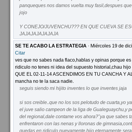
panqueques nos damos vuelta muy fasil,despues que e
jojo
Y CONEJO/JUVENCHU??? EN QUE CUEVA SE E
JAJAJAJAJAJAJA
SE TE ACABO LA ESTRATEGIA
· Miércoles 19 de dic
Citar
ves que no sabes nada flaco,hablas y opinas porque es
ridiculo no tenes ni idea del supuesto historial,chau h
QUE EL 02-11-14 ASCENDIMOS EN TU CANCHA Y AL
mancha no te la saca nadie.
seguis siendo mi hijito inventes lo que inventes jaja
si sos creible..que no los sos pelotudo de cuarta,yo ya
el juve salio campeon de la liga de Gualeguaychu,y p
del regional,dale contame vos ahora?"ya que sabes t
enfrentaron con las nenas y lloronas de gimnasia,con
quedas en ridiculo nuevamente,hijo eternamente sera