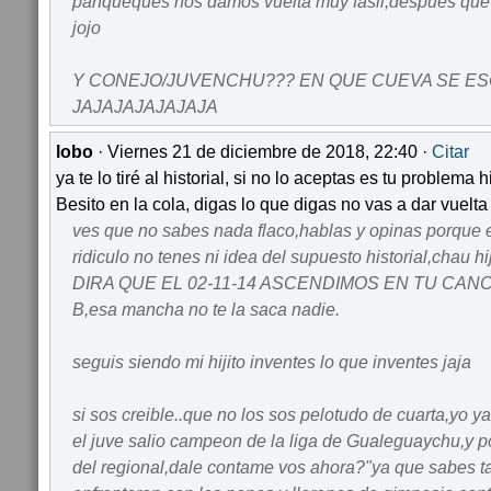
panqueques nos damos vuelta muy fasil,despues que e
jojo
Y CONEJO/JUVENCHU??? EN QUE CUEVA SE E
JAJAJAJAJAJAJA
lobo
· Viernes 21 de diciembre de 2018, 22:40 ·
Citar
ya te lo tiré al historial, si no lo aceptas es tu problema h
Besito en la cola, digas lo que digas no vas a dar vuelta e
ves que no sabes nada flaco,hablas y opinas porque 
ridiculo no tenes ni idea del supuesto historial,chau
DIRA QUE EL 02-11-14 ASCENDIMOS EN TU CAN
B,esa mancha no te la saca nadie.
seguis siendo mi hijito inventes lo que inventes jaja
si sos creible..que no los sos pelotudo de cuarta,yo ya
el juve salio campeon de la liga de Gualeguaychu,y p
del regional,dale contame vos ahora?"ya que sabes t