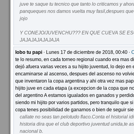
juve te saque tu tecnico que tanto lo criticamos y aho
panqueques nos damos vuelta muy fasil,despues que e
jojo
Y CONEJO/JUVENCHU??? EN QUE CUEVA SE E
JAJAJAJAJAJAJA
lobo tu papi
· Lunes 17 de diciembre de 2018, 00:40 ·
C
te lo resumo, en cada torneo regional cuando era mas dif
dejó afuera varias veces a su hijito juventud, lo dejo en
encaminarse al ascenso, despues del ascenso no volvi
que inventaron la copa argentina y ahi otra vez mas pap
hijito juve en cada etapa (a excepcion de la copa que no
del argentino A estamos igualados en ganados y perdid
siendo mi hijito por varios partidos, pero tranquilo que s
copa tenes posibilidad de ganarnos o bien de seguir sien
callate no seas tan pelotudo flaco.Conta el historial i
historia dira que el club deportivo juventud unida,te 
nacional b.