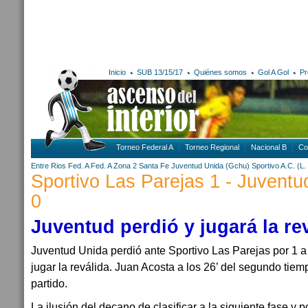
Inicio
SUB 13/15/17
Quiénes somos
Gol A Gol
Pr
Torneo Federal A
Torneo Regional
Nacional B
Co
Entre Rios
Fed. A
Fed. A Zona 2
Santa Fe
Juventud Unida (Gchu)
Sportivo A.C. (L.
Sportivo Las Parejas 1 - Juvent
0
Juventud perdió y jugará la re
Juventud Unida perdió ante Sportivo Las Parejas por 1 
jugar la reválida. Juan Acosta a los 26’ del segundo tiemp
partido.
La ilusión del decano de clasificar a la siguiente fase y p