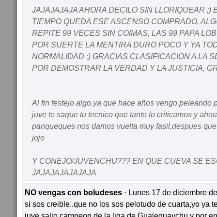
JAJAJAJAJA AHORA DECILO SIN LLORIQUEAR ;) 
TIEMPO QUEDA ESE ASCENSO COMPRADO, ALG
REPITE 99 VECES SIN COIMAS, LAS 99 PAPA L
POR SUERTE LA MENTIRA DURO POCO Y YA TOD
NORMALIDAD ;) GRACIAS CLASIFICACION A LA 
POR DEMOSTRAR LA VERDAD Y LA JUSTICIA, G
Al fin festejo algo.ya que hace años vengo peleando
juve te saque tu tecnico que tanto lo criticamos y aho
panqueques nos damos vuelta muy fasil,despues que e
jojo
Y CONEJO/JUVENCHU??? EN QUE CUEVA SE E
JAJAJAJAJAJAJA
NO vengas con boludeses
· Lunes 17 de diciembre de
si sos creible..que no los sos pelotudo de cuarta,yo ya te
juve salio campeon de la liga de Gualeguaychu,y por en