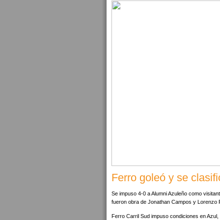
Ferro goleó y se clasif
Se impuso 4-0 a Alumni Azuleño como visitante.
fueron obra de Jonathan Campos y Lorenzo 
Ferro Carril Sud impuso condiciones en Azul,