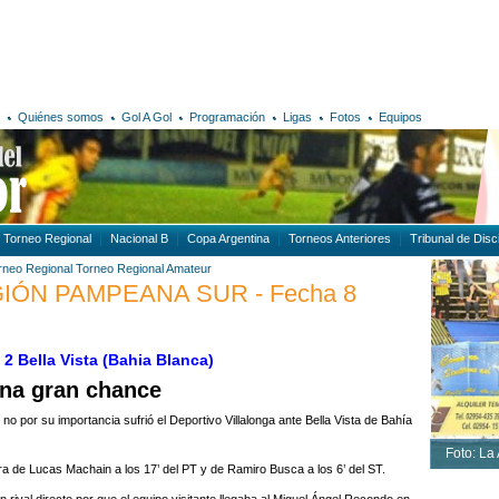
Quiénes somos
Gol A Gol
Programación
Ligas
Fotos
Equipos
Torneo Regional
Nacional B
Copa Argentina
Torneos Anteriores
Tribunal de Disci
rneo Regional
Torneo Regional Amateur
EGIÓN PAMPEANA SUR - Fecha 8
 2 Bella Vista (Bahia Blanca)
una gran chance
 no por su importancia sufrió el Deportivo Villalonga ante Bella Vista de Bahía
Foto: La
ra de Lucas Machain a los 17’ del PT y de Ramiro Busca a los 6’ del ST.