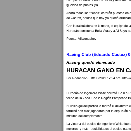
Siempre es duro perder de local y más ante un
igualdad de puntos (9).
Ahora todas las “fichas” estarán puestas en 
de Castex, equipo que hoy ya quedó eliminado
Con la calculadora en la mano, el equipo de 
Huracán derroten a Bella Vista y a All Boys pa
Fuente: Villalongahoy
Racing Club (Eduardo Castex) 0 
Racing quedó eliminado
HURACAN GANO EN CA
Por Redaccion - 18/03/2019 12:54 am -http:/
Huracán de Ingeniero White derrotó 1 a 0 a R
fecha de la Zona 1 de la Región Pampeana B
El único gol del partido lo marcó el delantero
terminó con diez jugadores por la expulsión d
minutos del complemento.
La victoria del equipo de Ingeniero White fue 
mejores -y más- posibilidades el equipo caste