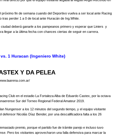
 rival directo por que el equipo visitante llegaba al Miguel Ángel Recondo en
el próximo fin de semana cuando del Deportivo vuelva a ser local ante Racing
 tras perder 1 a 0 de local ante Huracán de Ing.White.
la ciudad deberá ganarle a los pampeanos primero y esperar que Liniers y
ra llegar a la última fecha con chances ciertas de seguir en carrera.
vs. 1 Huracan (Ingeniero White)
STEX Y DA PELEA
/www.laarena.com.ar/
acing Club en el estadio La Fortaleza Alba de Eduardo Castex, por la octava
onaerense Sur del Torneo Regional Federal Amateur 2019.
 Alan Nungenser a los 12 minutos del segundo tiempo, y el equipo visitante
el defensor Nicolás Díaz Bender, por una descalificadora falta a los 26
demasiado premio, porque el partido fue de trámite parejo e incluso tuvo
nse. Pero los visitantes aprovecharon una falla defensiva para marcar la