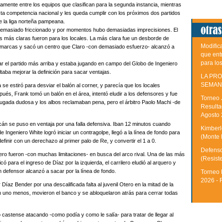
mente entre los equipos que clasifican para la segunda instancia, mientras
ta competencia nacional y les queda cumplir con los próximos dos partidos
 la liga norteña pampeana.
, demasiado friccionado y por momentos hubo demasiadas imprecisiones. El
as más claras fueron para los locales. La más clara fue un desborde de
Modific
s marcas y sacó un centro que Claro -con demasiado esfuerzo- alcanzó a
que ent
para lo
r el partido más arriba y estaba jugando en campo del Globo de Ingeniero
taba mejorar la definición para sacar ventajas.
LA PRO
SEMAN
se estiró para desviar el balón al corner, y parecía que los locales
és, Frank tomó un balón en el área, intentó eludir a los defensores y fue
Torneo 
ugada dudosa y los albos reclamaban pena, pero el árbitro Paolo Machi -de
Resulta
Agosto
án se puso en ventaja por una falla defensiva. Iban 12 minutos cuando
Kimberle
 Ingeniero White logró iniciar un contragolpe, llegó a la línea de fondo para
(Monte 
finir con un derechazo al primer palo de Re, y convertir el 1 a 0.
Defenso
ro fueron -con muchas limitaciones- en busca del arco rival. Una de las más
(Resist
icó para el ingreso de Díaz por la izquierda, el carrilero eludió al arquero y
n defensor alcanzó a sacar por la línea de fondo.
Torneo 
2026 - 
Díaz Bender por una descalificada falta al juvenil Otero en la mitad de la
 uno menos, movieron el banco y se abloquelaron atrás para cerrar todas
 castense atacando -como podía y como le salía- para tratar de llegar al