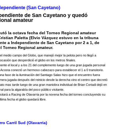
Independiente (San Cayetano)
ependiente de San Cayetano y quedó
ional amateur
utó la octava fecha del Torneo Regional amateur
ristian Paletta (Elvio Vázquez estuvo en la tribuna
nte a Independiente de San Cayetano por 2 a 1, de
l Torneo Regional amateur.
el medio campo del Globo, que manejó mejor la pelota pero no llegó a
a ocasión que desperdició el globo en los metros finales.
te el local y a los 21 del complemento luego de una gran jugada personal
 Acosta conectó un hermoso cabezazo para establecer el 1 a 0 transitorio.
una fase de la iluminación del Santiago Salas hizo que el encuentro fuera
rimera jugada después del reinicio desde la derecha vino el centro que decretó
ato mas tarde luego de una gran maniobra individual de Brian Cortadi dejó en
nal para la algarabía del poco público visitante.
visitará a Racing de Olavarria por la novena fecha del torneo concluyendo su
tima fecha el globo quedará libre.
ro Carril Sud (Olavarria)