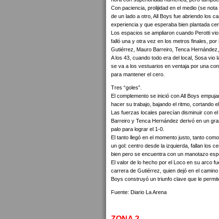
Con paciencia, prolijidad en el medio (se not
de un lado a otro, All Boys fue abriendo los 
experiencia y que esperaba bien plantada cer
Los espacios se ampliaron cuando Perotti vio l
falló una y otra vez en los metros finales, por
Gutiérrez, Mauro Barreiro, Tenca Hernández,
A los 43, cuando todo era del local, Sosa vio 
se va a los vestuarios en ventaja por una con
para mantener el cero.
Tres “goles”.
El complemento se inició con All Boys empuja
hacer su trabajo, bajando el ritmo, cortando e
Las fuerzas locales parecían disminuir con e
Barreiro y Tenca Hernández derivó en un gra
palo para lograr el 1-0.
El tanto llegó en el momento justo, tanto co
un gol: centro desde la izquierda, fallan los c
bien pero se encuentra con un manotazo espe
El valor de lo hecho por el Loco en su arco 
carrera de Gutiérrez, quien dejó en el camino a
Boys construyó un triunfo clave que le permite
Fuente: Diario La Arena
ZONA 2