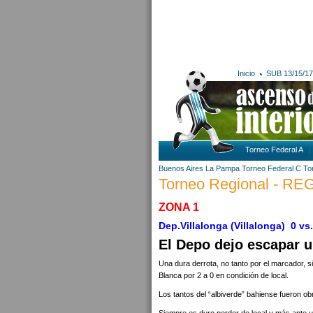
Inicio
SUB 13/15/17
Torneo Federal A
Buenos Aires
La Pampa
Torneo Federal C
To
Torneo Regional - R
ZONA 1
Dep.Villalonga (Villalonga) 0 vs.
El Depo dejo escapar 
Una dura derrota, no tanto por el marcador, si
Blanca por 2 a 0 en condición de local.
Los tantos del “albiverde” bahiense fueron ob