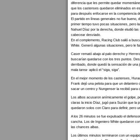
diferencia que les permite quedar momentánea
que los castenses quedaron eliminados en es
para después enfocarse en la competencia de
El partido en líneas generales no fue bueno
primer tiempo tuvo pocas situaciones, pero l
Nahuel Díaz por la derecha, donde eludió la
cabecear desviado.
En el complemento, Racing Club salió a busca
White. Generó algunas situaciones, pero le fal
Caser remató abajo al palo derecho y Herrera 
buscarían quedarse con los tres puntos. Despu
derribado, donde quedó la sensación de una j
mala tarea- aplicó el “siga, siga”.
En el mejor momento de los castenses, Hurac
Frank dejó una pelota para que un delantero de
sacar un centro y Nungenser la recibió para de
Los albos acusaron anímicamente el golpe, pe
claras la inicio Díaz, jugó para Suzán que la p
quedaron solos con Claro para definir, pero u
A los 26 minutos se fue expulsado el defensor 
cancha. Los de Ingeniero White quedaron con
las chances albas.
Los últimos minutos terminaron con un equipo