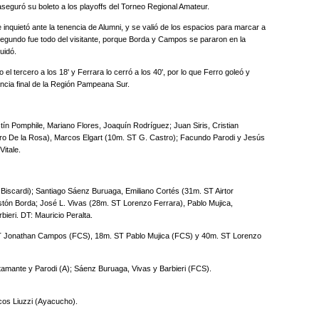
 aseguró su boleto a los playoffs del Torneo Regional Amateur.
 inquietó ante la tenencia de Alumni, y se valió de los espacios para marcar a
 segundo fue todo del visitante, porque Borda y Campos se pararon en la
quidó.
l tercero a los 18' y Ferrara lo cerró a los 40', por lo que Ferro goleó y
tancia final de la Región Pampeana Sur.
ín Pomphile, Mariano Flores, Joaquín Rodríguez; Juan Siris, Cristian
ro De la Rosa), Marcos Elgart (10m. ST G. Castro); Facundo Parodi y Jesús
Vitale.
Biscardi); Santiago Sáenz Buruaga, Emiliano Cortés (31m. ST Airtor
astón Borda; José L. Vivas (28m. ST Lorenzo Ferrara), Pablo Mujica,
ieri. DT: Mauricio Peralta.
T Jonathan Campos (FCS), 18m. ST Pablo Mujica (FCS) y 40m. ST Lorenzo
amante y Parodi (A); Sáenz Buruaga, Vivas y Barbieri (FCS).
os Liuzzi (Ayacucho).