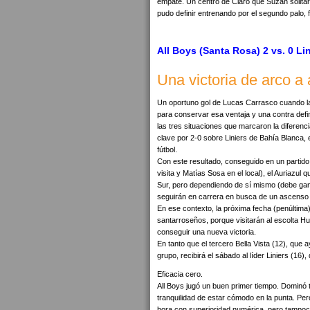
empate. Un centro de Claro que Suzán solitar
pudo definir entrenando por el segundo palo, 
All Boys (Santa Rosa) 2 vs. 0 Li
Una victoria de arco a 
Un oportuno gol de Lucas Carrasco cuando l
para conservar esa ventaja y una contra defin
las tres situaciones que marcaron la diferenc
clave por 2-0 sobre Liniers de Bahía Blanca,
fútbol.
Con este resultado, conseguido en un partido 
visita y Matías Sosa en el local), el Auriaz
Sur, pero dependiendo de sí mismo (debe ganar
seguirán en carrera en busca de un ascenso a
En ese contexto, la próxima fecha (penúltima)
santarroseños, porque visitarán al escolta Hu
conseguir una nueva victoria.
En tanto que el tercero Bella Vista (12), que a
grupo, recibirá el sábado al líder Liniers (16),
Eficacia cero.
All Boys jugó un buen primer tiempo. Dominó 
tranquilidad de estar cómodo en la punta. Per
hora con superioridad numérica, pero tampoc