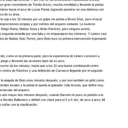
a un gran crecimiento de Tomás Arzer), mucha movilidad y llevando la pelota
caminos hacia el arco de Lucas Partal, logrando penetrar en una defensa con
ca de su área.
a roja a los 16 minutos por un golpe sin pelota a Bruno Díaz, pero el local
 imprecisiones propias y por méritos del arquero visitante. Lo tuvieron
 Diego Reina, Matías Sosa y Brian Ramírez, pero ninguno acertó.
la segunda amarilla por una falta y se emparejaron los números. Y Liniers casi
tra de Matías Soto Torres, pero Boto tuvo su primera intervención importante
ndo, como en la primera parte, pero la experiencia de Liniers comenzó a
l juego y llevando las acciones lejos de su arco.
l correr de los minutos, hasta que a los 22 una buena combinación entre
n centro de Ramírez y una definición de Carrasco llegando por el segundo
mo la atajada de Boto unos minutos después, y por eso también se gritó como
entrales locales y la pelota le queda al goleador Julio Acosta, que define muy
ctacular del arquero.
fue aún mayor dos minutos después, cuando Barreiro le puso un pelotón a la
 Nicolás Ballestero y definió con clase para el 2 a 0. Así, de arco a arco, All
 soñar con la clasificación.