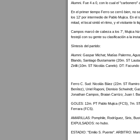
Alumni. Fue 4 a 0, con lo cual el "carbonero"
En el primer tiempo Ferro se cerró bien, no se
los 12' por intermedio de Pablo Mujica. En el
mitad, el local sintió el ritmo, y el visitante lo li
Campos marcó de cabeza a los 7', Mujica hizo e
festejó con su gente su clasificación a la ins
Síntesis del partido:
Alumni: Gaspar Michat; Matías Palermo, Agust
Blando, Santiago Bustamante (20m. ST Lauta
Zirilli (10m. ST Nicolás Canelo). DT: Facundo 
Ferro C. Sud: Nicolás Báez (22m. ST Ramiro 
Benítez), Uriel Raponi, Dionisio Schwindt; G
Jonathan Campos, Braian Carrizo; Juan I. Barb
GOLES: 12m. PT Pablo Mujica (FCS), 7m. S
Ferrara (FCS).
AMARILLAS: Pomphile, Rodríguez, Siris, Bust
EXPULSADOS: no hubo.
ESTADIO: "Emilio S. Puente". ARBITRO: Marc