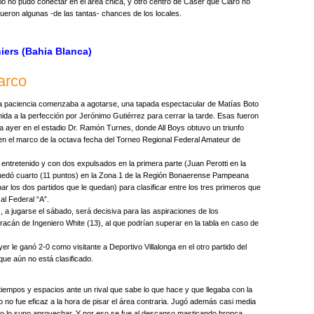
io no pudo conectar en el área chica, y otro centro de Caser que Claro no
fueron algunas -de las tantas- chances de los locales.
niers (Bahia Blanca)
arco
a paciencia comenzaba a agotarse, una tapada espectacular de Matías Boto
ida a la perfección por Jerónimo Gutiérrez para cerrar la tarde. Esas fueron
ia ayer en el estadio Dr. Ramón Turnes, donde All Boys obtuvo un triunfo
 en el marco de la octava fecha del Torneo Regional Federal Amateur de
entretenido y con dos expulsados en la primera parte (Juan Perotti en la
ul quedó cuarto (11 puntos) en la Zona 1 de la Región Bonaerense Pampeana
 los dos partidos que le quedan) para clasificar entre los tres primeros que
l Federal “A”.
, a jugarse el sábado, será decisiva para las aspiraciones de los
racán de Ingeniero White (13), al que podrían superar en la tabla en caso de
yer le ganó 2-0 como visitante a Deportivo Villalonga en el otro partido del
 que aún no está clasificado.
tiempos y espacios ante un rival que sabe lo que hace y que llegaba con la
o no fue eficaz a la hora de pisar el área contraria. Jugó además casi media
o lo supo aprovechar. Y por eso se fue al descanso masticando bronca.