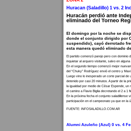
Huracan (Saladillo) 1 vs. 2 
Huracán perdió ante Ind
eliminado del Torneo Reg
El domingo por la noche se disp
donde el conjunto dirigido por C
suspendido), cayó derrotado fre
esta manera quedó eliminado de
El partido comenzó parejo pero con dominio d
inquietar al arquero visitante, salvo en algun
En el segundo tiempo comenzó mejor nuevamen
del “Chuky” Rodríguez envió el centro y Maxi
Luego vino lo inesperado un corte parcial de 
detenido por casi 20 minutos. A partir de la p
la igualdad por medio de César Espende, un r
el camino a Flavio Biglia decretando el 2 a 1 fi
En la próxima fecha el conjunto saladillense 
participación en el campeonato ya que en la úl
FUENTE: INFOSALADILLO.COM.AR
Alumni Azuleño (Azul) 0 vs. 4 Fer