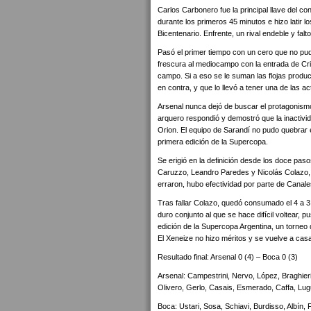
Carlos Carbonero fue la principal llave del co
durante los primeros 45 minutos e hizo latir 
Bicentenario. Enfrente, un rival endeble y fa
Pasó el primer tiempo con un cero que no pud
frescura al mediocampo con la entrada de Crist
campo. Si a eso se le suman las flojas produ
en contra, y que lo llevó a tener una de las a
Arsenal nunca dejó de buscar el protagonismo
arquero respondió y demostró que la inactivi
Orion. El equipo de Sarandí no pudo quebrar el
primera edición de la Supercopa.
Se erigió en la definición desde los doce paso
Caruzzo, Leandro Paredes y Nicolás Colazo, a
erraron, hubo efectividad por parte de Canale
Tras fallar Colazo, quedó consumado el 4 a 3.
duro conjunto al que se hace difícil voltear, 
edición de la Supercopa Argentina, un torneo
El Xeneize no hizo méritos y se vuelve a ca
Resultado final: Arsenal 0 (4) – Boca 0 (3)
Arsenal: Campestrini, Nervo, López, Braghier
Olivero, Gerlo, Casais, Esmerado, Caffa, Lugu
Boca: Ustari, Sosa, Schiavi, Burdisso, Albín,