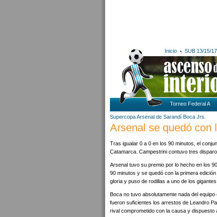
Inicio
SUB 13/15/17
Torneo Federal A
Supercopa
Arsenal de Sarandí
Boca Jrs.
Arsenal se quedó con
Tras igualar 0 a 0 en los 90 minutos, el conju
Catamarca. Campestrini contuvo tres disparos
Arsenal tuvo su premio por lo hecho en los 90
90 minutos y se quedó con la primera edición
gloria y puso de rodillas a uno de los gigantes 
Boca no tuvo absolutamente nada del equipo 
fueron suficientes los arrestos de Leandro Pa
rival comprometido con la causa y dispuesto a