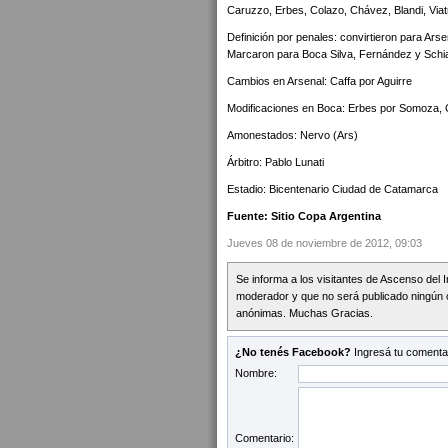
Caruzzo, Erbes, Colazo, Chávez, Blandi, Viat
Definición por penales: convirtieron para Ars
Marcaron para Boca Silva, Fernández y Schia
Cambios en Arsenal: Caffa por Aguirre
Modificaciones en Boca: Erbes por Somoza, 
Amonestados: Nervo (Ars)
Árbitro: Pablo Lunati
Estadio: Bicentenario Ciudad de Catamarca
Fuente: Sitio Copa Argentina
Jueves 08 de noviembre de 2012, 09:03
Se informa a los visitantes de Ascenso del 
moderador y que no será publicado ningún 
anónimas. Muchas Gracias.
¿No tenés Facebook?
Ingresá tu comentar
Nombre:
Comentario: