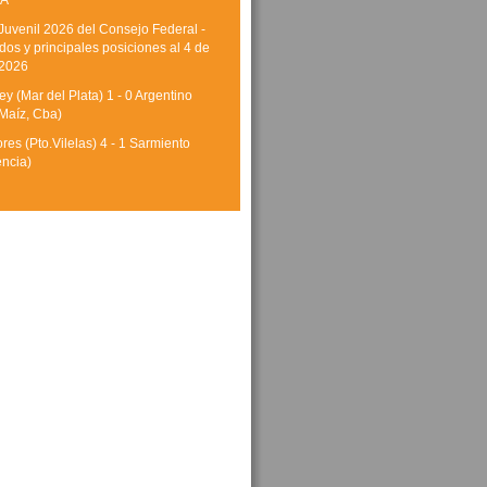
A
Juvenil 2026 del Consejo Federal -
dos y principales posiciones al 4 de
 2026
y (Mar del Plata) 1 - 0 Argentino
Maíz, Cba)
res (Pto.Vilelas) 4 - 1 Sarmiento
encia)