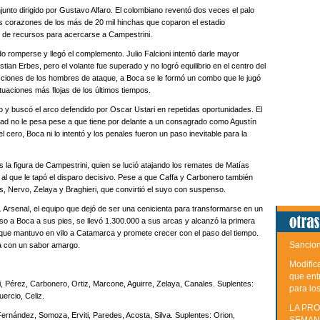
njunto dirigido por Gustavo Alfaro. El colombiano reventó dos veces el palo
los corazones de los más de 20 mil hinchas que coparon el estadio
lto de recursos para acercarse a Campestrini.
o romperse y llegó el complemento. Julio Falcioni intentó darle mayor
ian Erbes, pero el volante fue superado y no logró equilibrio en el centro del
cciones de los hombres de ataque, a Boca se le formó un combo que le jugó
ctuaciones más flojas de los últimos tiempos.
 y buscó el arco defendido por Oscar Ustari en repetidas oportunidades. El
dad no le pesa pese a que tiene por delante a un consagrado como Agustín
 cero, Boca ni lo intentó y los penales fueron un paso inevitable para la
s la figura de Campestrini, quien se lució atajando los remates de Matías
l que le tapó el disparo decisivo. Pese a que Caffa y Carbonero también
s, Nervo, Zelaya y Braghieri, que convirtió el suyo con suspenso.
 Arsenal, el equipo que dejó de ser una cenicienta para transformarse en un
puso a Boca a sus pies, se llevó 1.300.000 a sus arcas y alcanzó la primera
 que mantuvo en vilo a Catamarca y promete crecer con el paso del tiempo.
Sancion
sa con un sabor amargo.
Modific
que ent
i, Pérez, Carbonero, Ortiz, Marcone, Aguirre, Zelaya, Canales. Suplentes:
para lo
ercio, Celiz.
LA PRO
 Fernández, Somoza, Erviti, Paredes, Acosta, Silva. Suplentes: Orion,