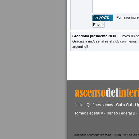
Por favor ingre
Grondona presidente 2030
· Jueves 08 de
Gracias a mí Arsenal es el club con menos h
argentino!!
Inicio
·
Quiénes somos
·
Gol a Gol
·
Li
Torneo Federal A
·
Torneo Federal B
·
ascensodelinterior.com.ar · 2026 · todos los