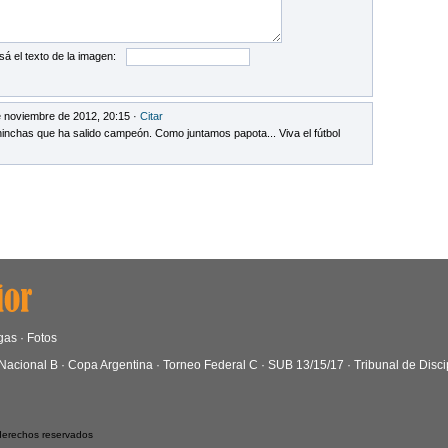
sá el texto de la imagen:
 noviembre de 2012, 20:15 ·
Citar
inchas que ha salido campeón. Como juntamos papota... Viva el fútbol
gas
·
Fotos
Nacional B
·
Copa Argentina
·
Torneo Federal C
·
SUB 13/15/17
·
Tribunal de Disci
 derechos reservados