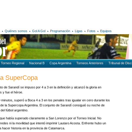
Quiénes somos
Gol A Gol
Programación
Ligas
Fotos
Equipos
Torneo Regional
Nacional B
Copa Argentina
Torneos Anteriores
Tribunal de Disci
 la SuperCopa
nto de Sarandí se impuso por 4 a 3 en la definición y alcanzó la gloria en
 y fue el héroe.
 minutos, superó a Boca 4 a 3 en los penales tras igualar en cero durante los
 de la Supercopa Argentina. El conjunto de Sarandí consiguió su noche de
del fútbol argentino.
que había superado claramente a San Lorenzo por el Torneo Inicial. No
redes ni la movilidad que intentó imprimir Lautaro Acosta. Enfrente hubo un
 hacer historia en la provincia de Catamarca.