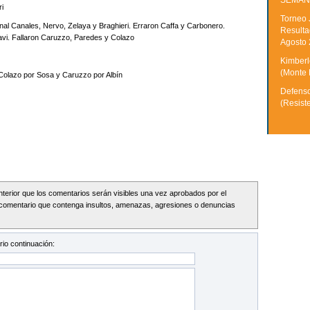
SEMAN
ri
Torneo 
enal Canales, Nervo, Zelaya y Braghieri. Erraron Caffa y Carbonero.
Resulta
vi. Fallaron Caruzzo, Paredes y Colazo
Agosto
Kimberle
(Monte 
Colazo por Sosa y Caruzzo por Albín
Defenso
(Resist
Interior que los comentarios serán visibles una vez aprobados por el
comentario que contenga insultos, amenazas, agresiones o denuncias
io continuación: