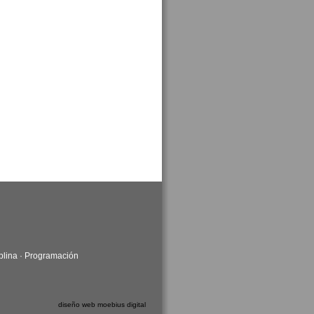
plina
·
Programación
diseño web moebius digital