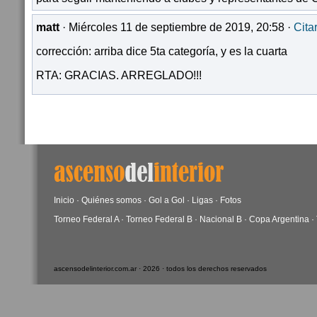
matt
· Miércoles 11 de septiembre de 2019, 20:58 ·
Cita
corrección: arriba dice 5ta categoría, y es la cuarta
RTA: GRACIAS. ARREGLADO!!!
Inicio
·
Quiénes somos
·
Gol a Gol
·
Ligas
·
Fotos
Torneo Federal A
·
Torneo Federal B
·
Nacional B
·
Copa Argentina
·
ascensodelinterior.com.ar · 2026 · todos los derechos reservados