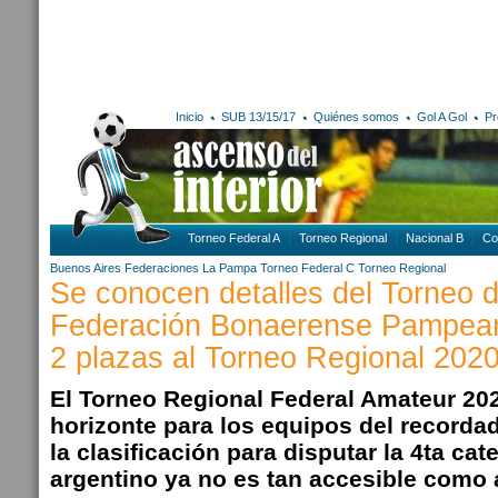
Inicio
SUB 13/15/17
Quiénes somos
Gol A Gol
Pr
Torneo Federal A
Torneo Regional
Nacional B
Co
Buenos Aires
Federaciones
La Pampa
Torneo Federal C
Torneo Regional
Se conocen detalles del Torneo d
Federación Bonaerense Pampea
2 plazas al Torneo Regional 202
El Torneo Regional Federal Amateur 20
horizonte para los equipos del recorda
la clasificación para disputar la 4ta cat
argentino ya no es tan accesible como 