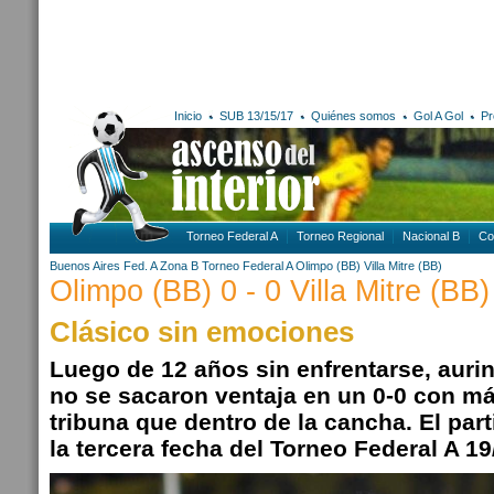
Inicio
SUB 13/15/17
Quiénes somos
Gol A Gol
Pr
Torneo Federal A
Torneo Regional
Nacional B
Co
Buenos Aires
Fed. A Zona B
Torneo Federal A
Olimpo (BB)
Villa Mitre (BB)
Olimpo (BB) 0 - 0 Villa Mitre (BB)
Clásico sin emociones
Luego de 12 años sin enfrentarse, aurin
no se sacaron ventaja en un 0-0 con má
tribuna que dentro de la cancha. El par
la tercera fecha del Torneo Federal A 19