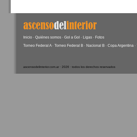
Inicio
·
Quiénes somos
·
Gol a Gol
·
Ligas
·
Fotos
Torneo Federal A
·
Torneo Federal B
·
Nacional B
·
Copa Argentina
·
ascensodelinterior.com.ar · 2026 · todos los derechos reservados