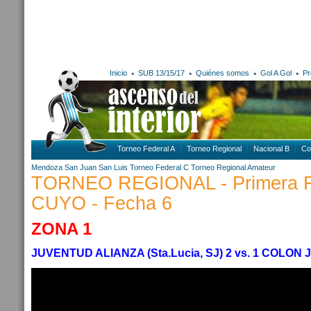
Inicio
SUB 13/15/17
Quiénes somos
Gol A Gol
Pr
Torneo Federal A
Torneo Regional
Nacional B
Co
Mendoza
San Juan
San Luis
Torneo Federal C
Torneo Regional Amateur
TORNEO REGIONAL - Primera 
CUYO - Fecha 6
ZONA 1
JUVENTUD ALIANZA (Sta.Lucia, SJ) 2 vs. 1 COLON 