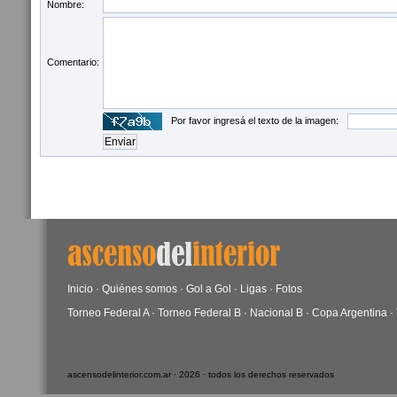
Nombre:
Comentario:
Por favor ingresá el texto de la imagen:
Inicio
·
Quiénes somos
·
Gol a Gol
·
Ligas
·
Fotos
Torneo Federal A
·
Torneo Federal B
·
Nacional B
·
Copa Argentina
·
ascensodelinterior.com.ar · 2026 · todos los derechos reservados