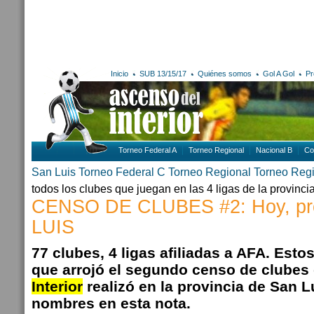
Inicio
SUB 13/15/17
Quiénes somos
Gol A Gol
Pr
Torneo Federal A
Torneo Regional
Nacional B
Co
San Luis
Torneo Federal C
Torneo Regional
Torneo Reg
todos los clubes que juegan en las 4 ligas de la provinci
CENSO DE CLUBES #2: Hoy, pro
LUIS
77 clubes, 4 ligas afiliadas a AFA. Est
que arrojó el segundo censo de clubes
Interior
realizó en la provincia de San L
nombres en esta nota.