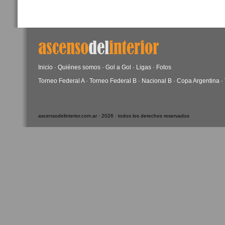
Inicio
·
Quiénes somos
·
Gol a Gol
·
Ligas
·
Fotos
Torneo Federal A
·
Torneo Federal B
·
Nacional B
·
Copa Argentina
·
ascensodelinterior.com.ar · 2026 · todos los derechos reservados