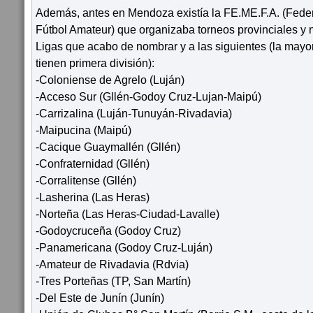
Además, antes en Mendoza existía la FE.ME.F.A. (Fed
Fútbol Amateur) que organizaba torneos provinciales y 
Ligas que acabo de nombrar y a las siguientes (la mayo
tienen primera división):
-Coloniense de Agrelo (Luján)
-Acceso Sur (Gllén-Godoy Cruz-Lujan-Maipú)
-Carrizalina (Luján-Tunuyán-Rivadavia)
-Maipucina (Maipú)
-Cacique Guaymallén (Gllén)
-Confraternidad (Gllén)
-Corralitense (Gllén)
-Lasherina (Las Heras)
-Norteña (Las Heras-Ciudad-Lavalle)
-Godoycruceña (Godoy Cruz)
-Panamericana (Godoy Cruz-Luján)
-Amateur de Rivadavia (Rdvia)
-Tres Porteñas (TP, San Martín)
-Del Este de Junín (Junín)