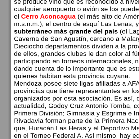
se produce vino que es reconocido a nive
cualquier aeropuerto o avión se los puede
el
Cerro Aconcagua
(el más alto de Amé
m.s.n.m.), el centro de esquí Las Leñas, 
subterráneo más grande del país
(el La
Caverna de San Agustín, cercano a Malar
Dieciocho departamentos dividen a la pro
de ellos, grandes clubes le dan color al fút
participando en torneos internacionales, n
dando cuenta de lo importante que es est
quienes habitan esta provincia cuyana.
Mendoza posee siete ligas afiliadas a AFA
provincias que tiene representantes en l
organizados por esta asociación. Es así, 
actualidad, Godoy Cruz Antonio Tomba, c
Primera División; Gimnasia y Esgrima e I
Rivadavia forman parte de la Primera Nac
que,
Huracán Las Heras y el
Deportivo Ma
en el Torneo Federal A. Así mismo, hay e