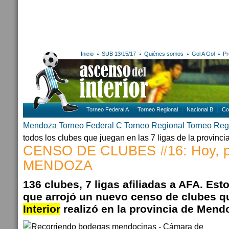
Inicio
SUB 13/15/17
Quiénes somos
Gol A Gol
Pr
Torneo Federal A
Torneo Regional
Nacional B
Co
Mendoza
Torneo Federal C
Torneo Regional
Torneo Reg
todos los clubes que juegan en las 7 ligas de la provin
CENSO DE CLUBES #16: Hoy, pr
MENDOZA
136 clubes, 7 ligas afiliadas a AFA. Es
que arrojó un nuevo censo de clubes 
Interior
realizó en la provincia de Mend