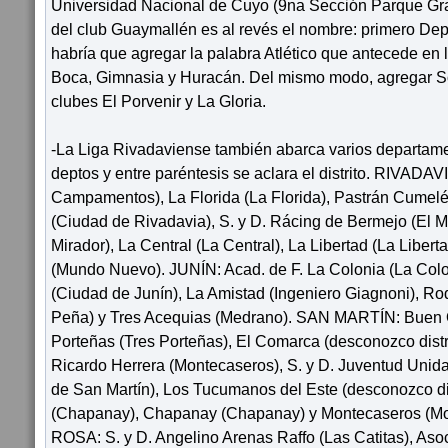
Universidad Nacional de Cuyo (9na Sección Parque Gral
del club Guaymallén es al revés el nombre: primero Dep
habría que agregar la palabra Atlético que antecede en 
Boca, Gimnasia y Huracán. Del mismo modo, agregar Soc
clubes El Porvenir y La Gloria.
-La Liga Rivadaviense también abarca varios departame
deptos y entre paréntesis se aclara el distrito. RIVADAVI
Campamentos), La Florida (La Florida), Pastrán Cumelén 
(Ciudad de Rivadavia), S. y D. Rácing de Bermejo (El Mi
Mirador), La Central (La Central), La Libertad (La Libe
(Mundo Nuevo). JUNÍN: Acad. de F. La Colonia (La Colo
(Ciudad de Junín), La Amistad (Ingeniero Giagnoni), R
Peña) y Tres Acequias (Medrano). SAN MARTÍN: Buen 
Porteñas (Tres Porteñas), El Comarca (desconozco distri
Ricardo Herrera (Montecaseros), S. y D. Juventud Unida
de San Martín), Los Tucumanos del Este (desconozco dist
(Chapanay), Chapanay (Chapanay) y Montecaseros (M
ROSA: S. y D. Angelino Arenas Raffo (Las Catitas), Asoc.