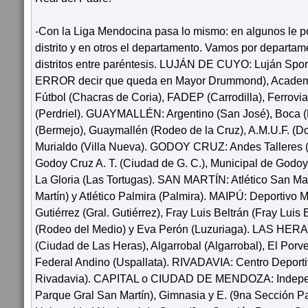
-Con la Liga Mendocina pasa lo mismo: en algunos le po
distrito y en otros el departamento. Vamos por departam
distritos entre paréntesis. LUJÁN DE CUYO: Luján Spor
ERROR decir que queda en Mayor Drummond), Academ
Fútbol (Chacras de Coria), FADEP (Carrodilla), Ferroviar
(Perdriel). GUAYMALLÉN: Argentino (San José), Boca (
(Bermejo), Guaymallén (Rodeo de la Cruz), A.M.U.F. (D
Murialdo (Villa Nueva). GODOY CRUZ: Andes Talleres 
Godoy Cruz A. T. (Ciudad de G. C.), Municipal de Godoy
La Gloria (Las Tortugas). SAN MARTÍN: Atlético San Ma
Martín) y Atlético Palmira (Palmira). MAIPÚ: Deportivo 
Gutiérrez (Gral. Gutiérrez), Fray Luis Beltrán (Fray Luis
(Rodeo del Medio) y Eva Perón (Luzuriaga). LAS HER
(Ciudad de Las Heras), Algarrobal (Algarrobal), El Porve
Federal Andino (Uspallata). RIVADAVIA: Centro Deport
Rivadavia). CAPITAL o CIUDAD DE MENDOZA: Independ
Parque Gral San Martín), Gimnasia y E. (9na Sección Pa