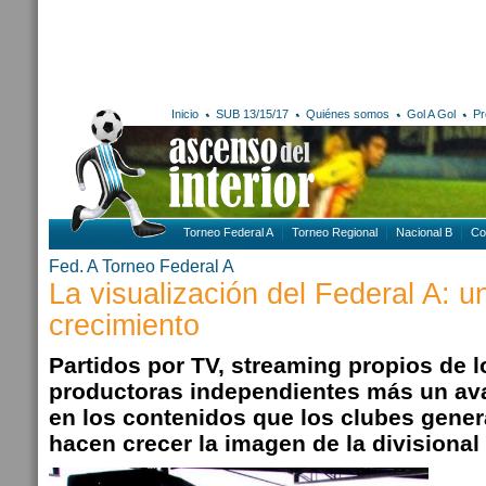
Inicio
SUB 13/15/17
Quiénes somos
Gol A Gol
Pr
Torneo Federal A
Torneo Regional
Nacional B
Co
Fed. A
Torneo Federal A
La visualización del Federal A: u
crecimiento
Partidos por TV, streaming propios de l
productoras independientes más un ava
en los contenidos que los clubes gener
hacen crecer la imagen de la divisional