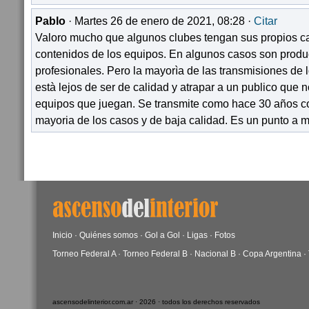
Pablo
· Martes 26 de enero de 2021, 08:28 ·
Citar
Valoro mucho que algunos clubes tengan sus propios c
contenidos de los equipos. En algunos casos son prod
profesionales. Pero la mayorìa de las transmisiones de 
està lejos de ser de calidad y atrapar a un publico que 
equipos que juegan. Se transmite como hace 30 años c
mayoria de los casos y de baja calidad. Es un punto a m
Inicio
·
Quiénes somos
·
Gol a Gol
·
Ligas
·
Fotos
Torneo Federal A
·
Torneo Federal B
·
Nacional B
·
Copa Argentina
·
ascensodelinterior.com.ar · 2026 · todos los derechos reservados