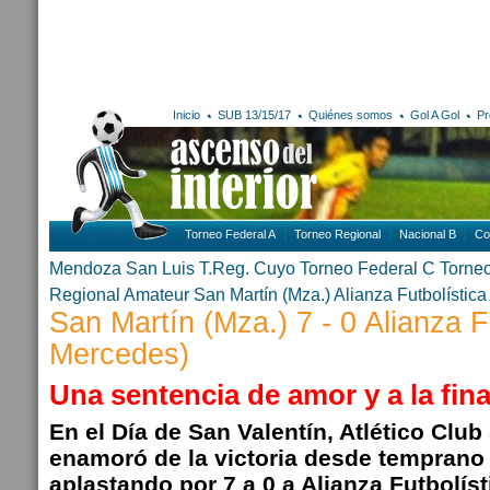
Inicio
SUB 13/15/17
Quiénes somos
Gol A Gol
Pr
Torneo Federal A
Torneo Regional
Nacional B
Co
Mendoza
San Luis
T.Reg. Cuyo
Torneo Federal C
Torne
Regional Amateur
San Martín (Mza.)
Alianza Futbolístic
San Martín (Mza.) 7 - 0 Alianza F
Mercedes)
Una sentencia de amor y a la fin
En el Día de San Valentín, Atlético Club
enamoró de la victoria desde temprano
aplastando por 7 a 0 a Alianza Futbolíst