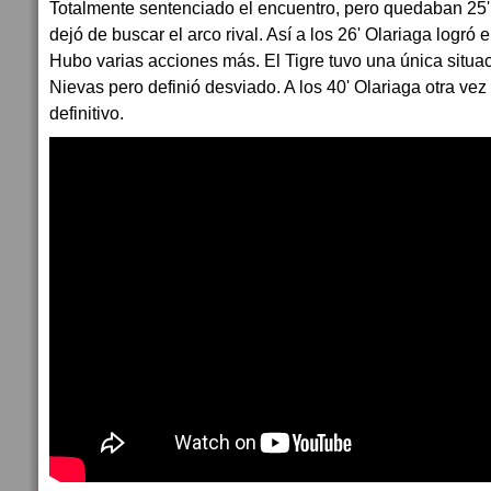
Totalmente sentenciado el encuentro, pero quedaban 25' 
dejó de buscar el arco rival. Así a los 26' Olariaga logró e
Hubo varias acciones más. El Tigre tuvo una única situ
Nievas pero definió desviado. A los 40' Olariaga otra vez
definitivo.