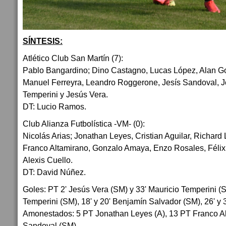
SÍNTESIS:
Atlético Club San Martín (7):
Pablo Bangardino; Dino Castagno, Lucas López, Alan Go
Manuel Ferreyra, Leandro Roggerone, Jesís Sandoval, J
Temperini y Jesús Vera.
DT: Lucio Ramos.
Club Alianza Futbolística -VM- (0):
Nicolás Arias; Jonathan Leyes, Cristian Aguilar, Richard 
Franco Altamirano, Gonzalo Amaya, Enzo Rosales, Félix 
Alexis Cuello.
DT: David Núñez.
Goles: PT 2' Jesús Vera (SM) y 33' Mauricio Temperini (
Temperini (SM), 18' y 20' Benjamín Salvador (SM), 26' y 
Amonestados: 5 PT Jonathan Leyes (A), 13 PT Franco Al
Sandoval (SM).