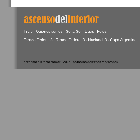
Inicio
·
Quiénes somos
·
Gol a Gol
·
Ligas
·
Fotos
Torneo Federal A
·
Torneo Federal B
·
Nacional B
·
Copa Argentina
·
ascensodelinterior.com.ar · 2026 · todos los derechos reservados