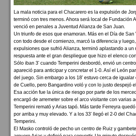
La mala noticia para el Chacarero es la expulsión de Jor
terminó con tres menos. Ahora será local de Fundación 
venció en penales a Juventud Alianza de San Juan.
Un triunfo de esos que enamoran. Más en el Día de San V
con todo desde el comienzo, marcó la diferencia y luego
expulsiones que sufrió Alianza, terminó aplastando a un
respuesta ante el gran despliegue que hizo el elenco c
Sólo iban 3' cuando Temperini desbordó, envió un centro
apareció para anticipar y concretar el 1-0. Así el León pa
del juego. Sin embargo a los 18' estuvo cerca de igualar
de Cuello, pero Bangardino voló y con lo justo despejó e
Esa acción fue la única de riesgo por parte de los merced
encargó de arremeter sobre el arco visitante con varias a
Temperini remató y Arias tapó. Más tarde Ferreyra quedó 
por arriba y muy elevado. Y a los 33' llegó el 2-0 del Cha
Temperini.
El Masko controló de pecho un centro de Ruiz y gambete
arquero Arias y definió para convertir. Un minuto después