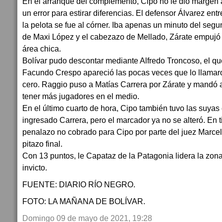
En el arranque del complemento, Cipo no le dio margen a
un error para estirar diferencias. El defensor Álvarez en
la pelota se fue al córner. Iba apenas un minuto del segun
de Maxi López y el cabezazo de Mellado, Zárate empujó al
área chica.
Bolívar pudo descontar mediante Alfredo Troncoso, el que
Facundo Crespo apareció las pocas veces que lo llamar
cero. Raggio puso a Matías Carrera por Zárate y mandó
tener más jugadores en el medio.
En el último cuarto de hora, Cipo también tuvo las suyas
ingresado Carrera, pero el marcador ya no se alteró. En
penalazo no cobrado para Cipo por parte del juez Marcel
pitazo final.
Con 13 puntos, le Capataz de la Patagonia lidera la zona
invicto.
FUENTE: DIARIO RÍO NEGRO.
FOTO: LA MAÑANA DE BOLÍVAR.
Domingo 09 de mayo de 2021, 19:28