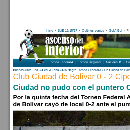
Inicio
SUB 13/15/17
Quiénes somos
Gol A Gol
Pr
Torneo Federal A
Torneo Regional
Nacional B
Co
Buenos Aires
Fed. A
Fed. A Zona A
Rio Negro
Torneo Federal A
Club Ciudad de Bolí
Club Ciudad de Bolívar 0 - 2 Cipol
Ciudad no pudo con el puntero Ci
Por la quinta fecha del Torneo Federal 
de Bolívar cayó de local 0-2 ante el punt