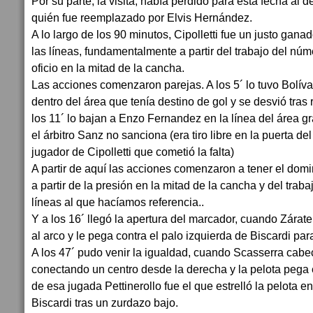
Por su parte, la visita, había perdido para esta fecha a
quién fue reemplazado por Elvis Hernández.
A lo largo de los 90 minutos, Cipolletti fue un justo ganad
las líneas, fundamentalmente a partir del trabajo del n
oficio en la mitad de la cancha.
Las acciones comenzaron parejas. A los 5´ lo tuvo Bolív
dentro del área que tenía destino de gol y se desvió tras 
los 11´ lo bajan a Enzo Fernandez en la línea del área 
el árbitro Sanz no sanciona (era tiro libre en la puerta del
jugador de Cipolletti que cometió la falta)
A partir de aquí las acciones comenzaron a tener el dominio
a partir de la presión en la mitad de la cancha y del tra
líneas al que hacíamos referencia..
Y a los 16´ llegó la apertura del marcador, cuando Zárate
al arco y le pega contra el palo izquierda de Biscardi para
A los 47´ pudo venir la igualdad, cuando Scasserra cabec
conectando un centro desde la derecha y la pelota pega e
de esa jugada Pettinerollo fue el que estrelló la pelota e
Biscardi tras un zurdazo bajo.