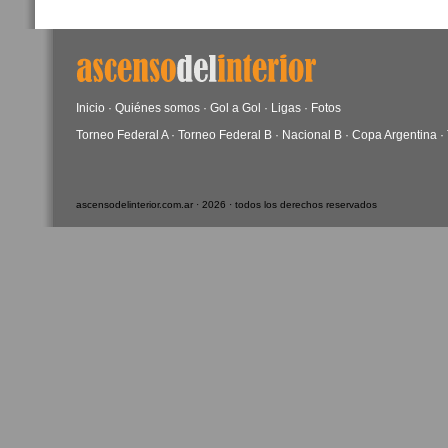
Inicio
·
Quiénes somos
·
Gol a Gol
·
Ligas
·
Fotos
Torneo Federal A
·
Torneo Federal B
·
Nacional B
·
Copa Argentina
·
ascensodelinterior.com.ar · 2026 · todos los derechos reservados