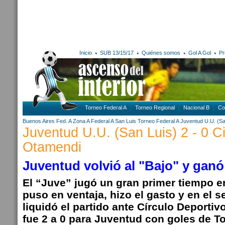
Inicio
SUB 13/15/17
Quiénes somos
Gol A Gol
Pr
Torneo Federal A
Torneo Regional
Nacional B
Co
Buenos Aires
Fed. A Zona A
Federal A
San Luis
Torneo Federal A
Juventud U.U. (Sa
Juventud U.U. (San Luis) 2 - 0 C
Otamendi
Juventud volvió al "Bajo" y ganó
El “Juve” jugó un gran primer tiempo en
puso en ventaja, hizo el gasto y en el
liquidó el partido ante Círculo Deportivo
fue 2 a 0 para Juventud con goles de T