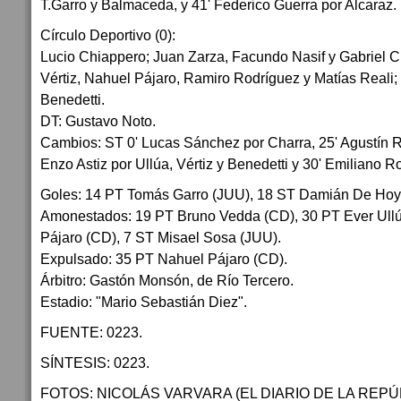
T.Garro y Balmaceda, y 41' Federico Guerra por Alcaraz.
Círculo Deportivo (0):
Lucio Chiappero; Juan Zarza, Facundo Nasif y Gabriel 
Vértiz, Nahuel Pájaro, Ramiro Rodríguez y Matías Reali;
Benedetti.
DT: Gustavo Noto.
Cambios: ST 0' Lucas Sánchez por Charra, 25' Agustín 
Enzo Astiz por Ullúa, Vértiz y Benedetti y 30' Emiliano R
Goles: 14 PT Tomás Garro (JUU), 18 ST Damián De Hoy
Amonestados: 19 PT Bruno Vedda (CD), 30 PT Ever Ull
Pájaro (CD), 7 ST Misael Sosa (JUU).
Expulsado: 35 PT Nahuel Pájaro (CD).
Árbitro: Gastón Monsón, de Río Tercero.
Estadio: "Mario Sebastián Diez".
FUENTE: 0223.
SÍNTESIS: 0223.
FOTOS: NICOLÁS VARVARA (EL DIARIO DE LA REPÚ