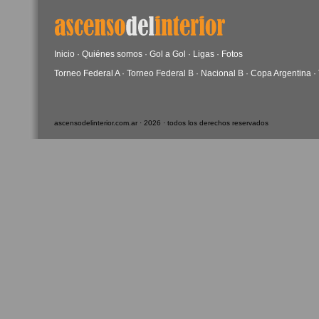
Inicio
·
Quiénes somos
·
Gol a Gol
·
Ligas
·
Fotos
Torneo Federal A
·
Torneo Federal B
·
Nacional B
·
Copa Argentina
·
ascensodelinterior.com.ar · 2026 · todos los derechos reservados