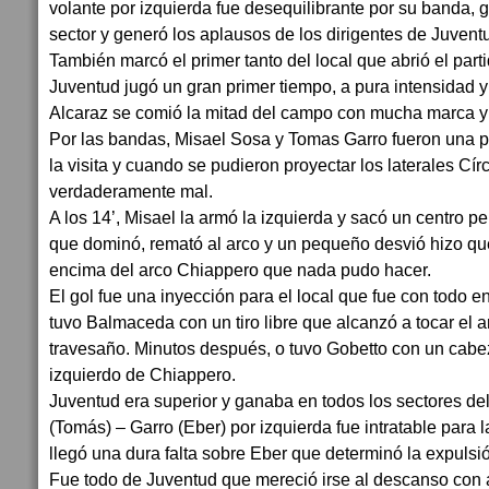
volante por izquierda fue desequilibrante por su banda, 
sector y generó los aplausos de los dirigentes de Juventu
También marcó el primer tanto del local que abrió el parti
Juventud jugó un gran primer tiempo, a pura intensidad 
Alcaraz se comió la mitad del campo con mucha marca y 
Por las bandas, Misael Sosa y Tomas Garro fueron una pe
la visita y cuando se pudieron proyectar los laterales Cír
verdaderamente mal.
A los 14’, Misael la armó la izquierda y sacó un centro p
que dominó, remató al arco y un pequeño desvió hizo que
encima del arco Chiappero que nada pudo hacer.
El gol fue una inyección para el local que fue con todo 
tuvo Balmaceda con un tiro libre que alcanzó a tocar el ar
travesaño. Minutos después, o tuvo Gobetto con un cabe
izquierdo de Chiappero.
Juventud era superior y ganaba en todos los sectores d
(Tomás) – Garro (Eber) por izquierda fue intratable para la
llegó una dura falta sobre Eber que determinó la expuls
Fue todo de Juventud que mereció irse al descanso con