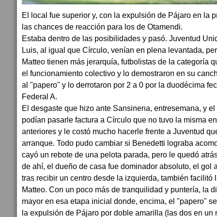
El local fue superior y, con la expulsión de Pájaro en la 
las chances de reacción para los de Otamendi.
Estaba dentro de las posibilidades y pasó. Juventud Uni
Luis, al igual que Círculo, venían en plena levantada, per
Matteo tienen más jerarquía, futbolistas de la categoría
el funcionamiento colectivo y lo demostraron en su canc
al "papero" y lo derrotaron por 2 a 0 por la duodécima fe
Federal A.
El desgaste que hizo ante Sansinena, entresemana, y el 
podían pasarle factura a Círculo que no tuvo la misma en
anteriores y le costó mucho hacerle frente a Juventud que
arranque. Todo pudo cambiar si Benedetti lograba acomo
cayó un rebote de una pelota parada, pero le quedó atrás y
de ahí, el dueño de casa fue dominador absoluto, el gol 
tras recibir un centro desde la izquierda, también facilitó
Matteo. Con un poco más de tranquilidad y puntería, la d
mayor en esa etapa inicial donde, encima, el "papero" se
la expulsión de Pájaro por doble amarilla (las dos en un 