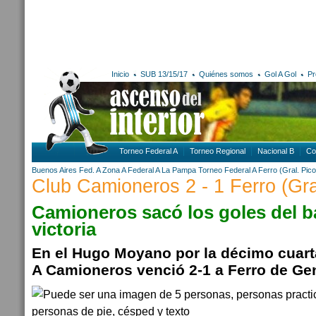
Inicio
SUB 13/15/17
Quiénes somos
Gol A Gol
Pr
Torneo Federal A
Torneo Regional
Nacional B
Co
Buenos Aires
Fed. A Zona A
Federal A
La Pampa
Torneo Federal A
Ferro (Gral. Pic
Club Camioneros 2 - 1 Ferro (Gra
Camioneros sacó los goles del b
victoria
En el Hugo Moyano por la décimo cuart
A Camioneros venció 2-1 a Ferro de Gen