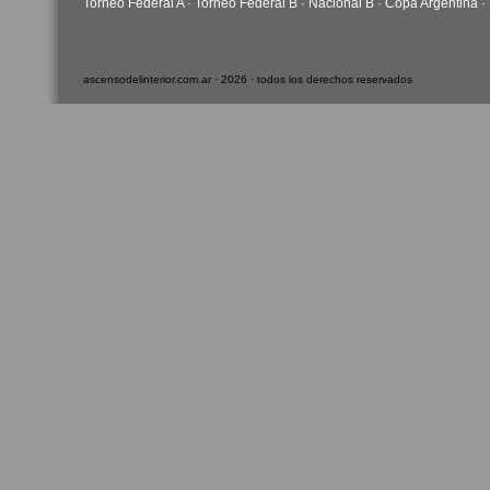
Torneo Federal A
·
Torneo Federal B
·
Nacional B
·
Copa Argentina
·
ascensodelinterior.com.ar · 2026 · todos los derechos reservados