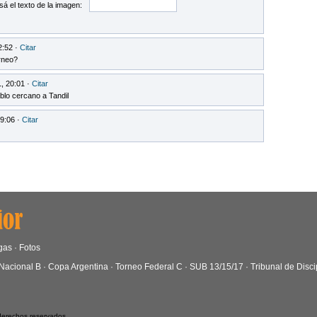
sá el texto de la imagen:
2:52 ·
Citar
rneo?
, 20:01 ·
Citar
blo cercano a Tandil
9:06 ·
Citar
gas
·
Fotos
Nacional B
·
Copa Argentina
·
Torneo Federal C
·
SUB 13/15/17
·
Tribunal de Disci
 derechos reservados