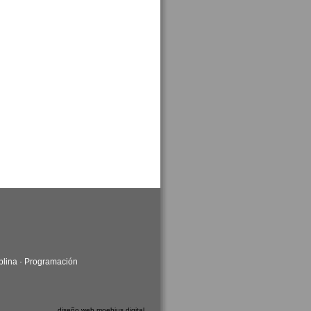
plina
·
Programación
diseño web moebius digital