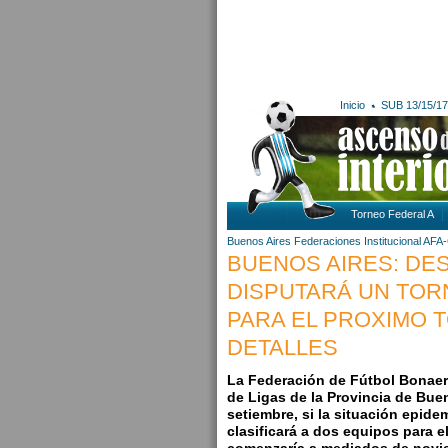
Inicio
SUB 13/15/17
Torneo Federal A
Buenos Aires
Federaciones
Institucional AF
BUENOS AIRES: DES
DISPUTARÁ UN TOR
PARA EL PROXIMO 
DETALLES
La Federación de Fútbol Bonae
de Ligas de la Provincia de Bue
setiembre, si la situación epide
clasificará a dos equipos para 