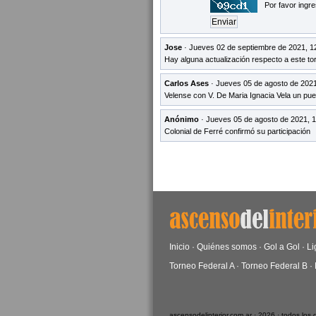
Por favor ingre
Jose
· Jueves 02 de septiembre de 2021, 1
Hay alguna actualización respecto a este to
Carlos Ases
· Jueves 05 de agosto de 2021
Velense con V. De Maria Ignacia Vela un pue
Anónimo
· Jueves 05 de agosto de 2021, 1
Colonial de Ferré confirmó su participación
Inicio
·
Quiénes somos
·
Gol a Gol
·
Li
Torneo Federal A
·
Torneo Federal B
·
ascensodelinterior.com.ar · 2026 · todos los