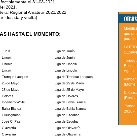
defectiblemente el 31-08-2021.
del 2021.
ederal Regional Amateur 2021/2022.
rtidos ida y vuelta).
Modific
que ent
TAS HASTA EL MOMENTO:
para lo
LA PRO
Junín
Liga de Junín
SEMAN
Lincoln
Liga de Junín
Torneo 
Lincoln
Liga de Lincoln
Resulta
Lincoln
Liga de Lincoln
Agosto
Trenque Lauquen
Liga de Trenque Lauquen
Kimberle
25 de Mayo
Liga de 25 de Mayo
(Monte 
25 de Mayo
Liga de 25 de Mayo
Defenso
Dolores
Liga de Dolores
(Resist
Ingeniero White
Liga de Bahia Blanca
Torneo 
Bahia Blanca
Liga de Bahia Blanca
2026 - 
Hurlinghman
Liga de Escobar
José C. Paz
Liga de Escobar
Olavarría
Liga de Olavarría
Olavarría
Liga de Olavarría