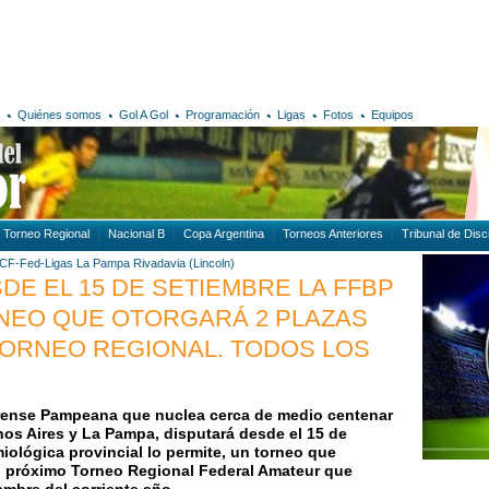
Quiénes somos
Gol A Gol
Programación
Ligas
Fotos
Equipos
Torneo Regional
Nacional B
Copa Argentina
Torneos Anteriores
Tribunal de Disci
A-CF-Fed-Ligas
La Pampa
Rivadavia (Lincoln)
DE EL 15 DE SETIEMBRE LA FFBP
NEO QUE OTORGARÁ 2 PLAZAS
TORNEO REGIONAL. TODOS LOS
rense Pampeana que nuclea cerca de medio centenar
nos Aires y La Pampa, disputará desde el 15 de
miológica provincial lo permite, un torneo que
el próximo Torneo Regional Federal Amateur que