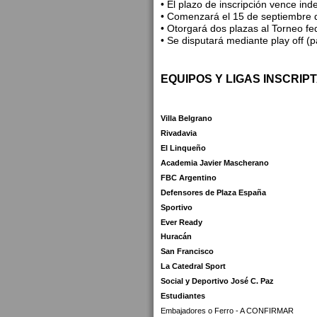
• El plazo de inscripción vence in
• Comenzará el 15 de septiembre 
• Otorgará dos plazas al Torneo f
• Se disputará mediante play off (pa
EQUIPOS Y LIGAS INSCRIP
Villa Belgrano
Rivadavia
El Linqueño
Academia Javier Mascherano
FBC Argentino
Defensores de Plaza España
Sportivo
Ever Ready
Huracán
San Francisco
La Catedral Sport
Social y Deportivo José C. Paz
Estudiantes
Embajadores o Ferro - A CONFIRMAR