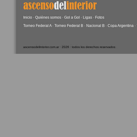
Inicio
·
Quiénes somos
·
Gol a Gol
·
Ligas
·
Fotos
Torneo Federal A
·
Torneo Federal B
·
Nacional B
·
Copa Argentina
·
ascensodelinterior.com.ar · 2026 · todos los derechos reservados