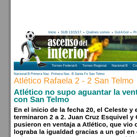
Inicio
SUB 13/15/17
Quiénes somos
Gol A Gol
Pr
Torneo Federal A
Torneo Regional
Nacional B
Co
Nacional B
Primera Nac.
Primera Nac. B
Santa Fe
San Telmo
Atlético Rafaela 2 - 2 San Telmo
Atlético no supo aguantar la ven
con San Telmo
En el inicio de la fecha 20, el Celeste 
terminaron 2 a 2. Juan Cruz Esquivel y 
pusieron en ventaja a Atlético, que vio 
lograba la igualdad gracias a un gol en