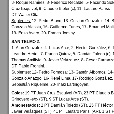
3- Roque Ramírez; 8- Federico Recalde, 5- Facundo Solo
Cruz Esquivel; 9- Claudio Bieler (c), 11- Lautaro Parisi.
DT: Walter Otta.
Suplentes:
12- Pedro Bravo; 13- Cristian González, 14- B
Gonzalo Alassia, 16- Guillermo Funes, 17- Emanuel Mol
19- Enzo Avaro, 20- Franco Jominy.
SAN TELMO 2:
1- Alan González; 4- Lucas Arce, 2- Héctor González, 6- 
Leandro Hertel; 7- Franco Quiroz, 5- Damián Toledo (c), 
Thomas Amilivia, 9- Javier Velázquez, 8- César Carranza
DT: Pablo Frontini.
Suplentes:
12- Pedro Formosa; 13- Gastón Albornoz, 14- E
Gonzalo Añazgo, 16- René Lima, 17- Rodrigo González, 
Sebastián Riquelme, 20- Iñaki Lartirigoyen.
Goles:
19 PT Juan Cruz Esquivel (AR), 23 PT Claudio Bi
Grinovero -e/c- (ST), 9 ST Lucas Arce (ST).
Amonestados:
2 PT Damián Toledo (ST), 25 PT Héctor
Javier Velázquez (ST), 41 PT Lautaro Parisi (AR), 1 ST 