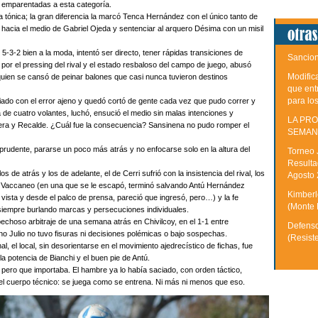
 emparentadas a esta categoría.
 tónica; la gran diferencia la marcó Tenca Hernández con el único tanto de
 hacia el medio de Gabriel Ojeda y sentenciar al arquero Désima con un misil
 5-3-2 bien a la moda, intentó ser directo, tener rápidas transiciones de
Sancion
por el pressing del rival y el estado resbaloso del campo de juego, abusó
Modific
 quien se cansó de peinar balones que casi nunca tuvieron destinos
que ent
para lo
ado con el error ajeno y quedó cortó de gente cada vez que pudo correr y
a de cuatro volantes, luchó, ensució el medio sin malas intenciones y
LA PRO
Viera y Recalde. ¿Cuál fue la consecuencia? Sansinena no pudo romper el
SEMAN
s prudente, pararse un poco más atrás y no enfocarse solo en la altura del
Torneo 
Resulta
 de atrás y los de adelante, el de Cerri sufrió con la insistencia del rival, los
Agosto
e Vaccaneo (en una que se le escapó, terminó salvando Antú Hernández
Kimberle
e vista y desde el palco de prensa, pareció que ingresó, pero…) y la fe
(Monte 
siempre burlando marcas y persecuciones individuales.
ospechoso arbitraje de una semana atrás en Chivilcoy, en el 1-1 entre
Defenso
no Julio no tuvo fisuras ni decisiones polémicas o bajo sospechas.
(Resist
al, el local, sin desorientarse en el movimiento ajedrecístico de fichas, fue
la potencia de Bianchi y el buen pie de Antú.
ero que importaba. El hambre ya lo había saciado, con orden táctico,
el cuerpo técnico: se juega como se entrena. Ni más ni menos que eso.