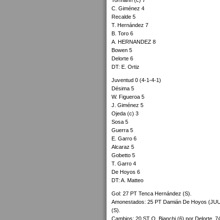
Tormann (c) 7
C. Giménez 4
Recalde 5
T. Hernández 7
B. Toro 6
A. HERNANDEZ 8
Bowen 5
Delorte 6
DT: E. Ortiz
Juventud 0 (4-1-4-1)
Désima 5
W. Figueroa 5
J. Giménez 5
Ojeda (c) 3
Sosa 5
Guerra 5
E. Garro 6
Alcaraz 5
Gobetto 5
T. Garro 4
De Hoyos 6
DT: A. Matteo
Gol: 27 PT Tenca Hernández (S).
Amonestados: 25 PT Damián De Hoyos (JUU), 
(S).
Cambios: 20 ST O. Bianchi (6) por Delorte, 