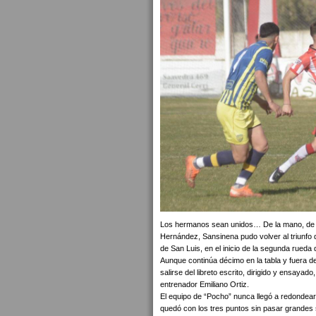
Los hermanos sean unidos… De la mano, de lo
Hernández, Sansinena pudo volver al triunfo 
de San Luis, en el inicio de la segunda rueda
Aunque continúa décimo en la tabla y fuera de
salirse del libreto escrito, dirigido y ensay
entrenador Emiliano Ortiz.
El equipo de “Pocho” nunca llegó a redondear 
quedó con los tres puntos sin pasar grandes