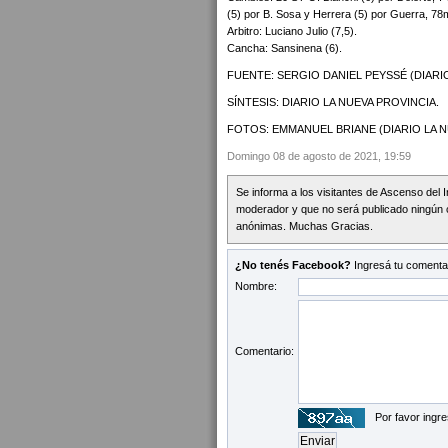
(5) por B. Sosa y Herrera (5) por Guerra, 7
Arbitro: Luciano Julio (7,5).
Cancha: Sansinena (6).
FUENTE: SERGIO DANIEL PEYSSÉ (DIARIO
SÍNTESIS: DIARIO LA NUEVA PROVINCIA.
FOTOS: EMMANUEL BRIANE (DIARIO LA N
Domingo 08 de agosto de 2021, 19:59
Se informa a los visitantes de Ascenso del 
moderador y que no será publicado ningún 
anónimas. Muchas Gracias.
¿No tenés Facebook?
Ingresá tu comentar
Nombre:
Comentario:
Por favor ingre