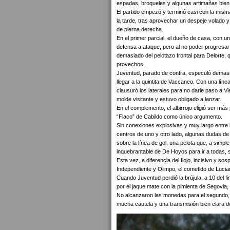
espadas, broqueles y algunas artimañas bien
El partido empezó y terminó casi con la misma
la tarde, tras aprovechar un despeje volado y
de pierna derecha.
En el primer parcial, el dueño de casa, con un
defensa a ataque, pero al no poder progresar 
demasiado del pelotazo frontal para Delorte,
provechos.
Juventud, parado de contra, especuló demasi
llegar a la quintita de Vaccaneo. Con una líne
clausuró los laterales para no darle paso a 
molde visitante y estuvo obligado a lanzar.
En el complemento, el albirrojo eligió ser má
“Flaco” de Cabildo como único argumento.
Sin conexiones explosivas y muy largo entre los
centros de uno y otro lado, algunas dudas d
sobre la línea de gol, una pelota que, a simpl
inquebrantable de De Hoyos para ir a todas, 
Esta vez, a diferencia del flojo, incisivo y s
Independiente y Olimpo, el cometido de Lucia
Cuando Juventud perdió la brújula, a 10 del fin
por el jaque mate con la pimienta de Segovia, 
No alcanzaron las monedas para el segundo, p
mucha cautela y una transmisión bien clara d