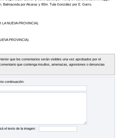
8m. Balmaceda por Alcaraz y 80m. Tula González por E. Garro.
 LA NUEVA PROVINCIA).
UEVA PROVINCIA).
Interior que los comentarios serán visibles una vez aprobados por el
comentario que contenga insultos, amenazas, agresiones o denuncias
io continuación:
sá el texto de la imagen: