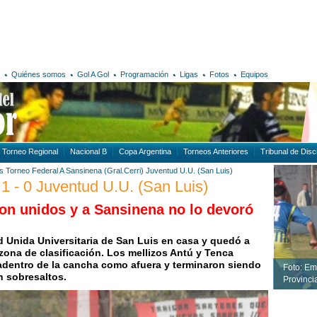
Quiénes somos
Gol A Gol
Programación
Ligas
Fotos
Equipos
Torneo Regional
Nacional B
Copa Argentina
Torneos Anteriores
Tribunal de Disci
s
Torneo Federal A
Sansinena (Gral.Cerri)
Juventud U.U. (San Luis)
 1 - 0 Juventud U.U. (San Luis)
on unidos y a Sansinena no lo devoró
ud Unida Universitaria de San Luis en casa y quedó a
zona de clasificación. Los mellizos Antú y Tenca
adentro de la cancha como afuera y terminaron siendo
Foto: Em
in sobresaltos.
Provincia