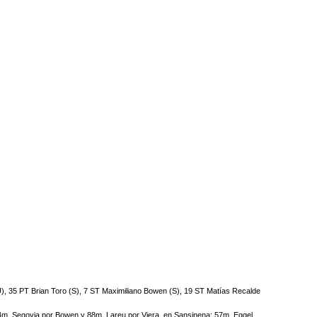
35 PT Brian Toro (S), 7 ST Maximiliano Bowen (S), 19 ST Matías Recalde
74m. Segovia por Bowen y 88m. Lareu por Viera, en Sansinena; 57m. Eggel