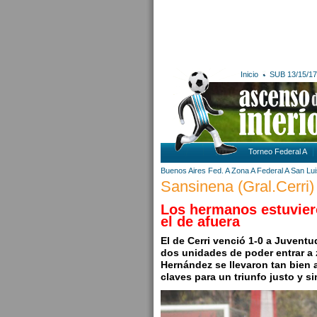
Inicio
SUB 13/15/17
Torneo Federal A
Buenos Aires
Fed. A Zona A
Federal A
San Lui
Sansinena (Gral.Cerri)
Los hermanos estuvier
el de afuera
El de Cerri venció 1-0 a Juvent
dos unidades de poder entrar a 
Hernández se llevaron tan bien 
claves para un triunfo justo y s