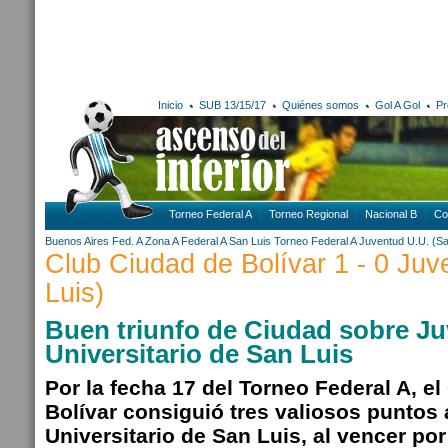
Inicio
SUB 13/15/17
Quiénes somos
Gol A Gol
Pr
Torneo Federal A
Torneo Regional
Nacional B
Co
Buenos Aires
Fed. A Zona A
Federal A
San Luis
Torneo Federal A
Juventud U.U. (Sa
Club Ciudad de Bolívar 1 - 0 Ju
Luis)
Buen triunfo de Ciudad sobre J
Universitario de San Luis
Por la fecha 17 del Torneo Federal A, e
Bolívar consiguió tres valiosos puntos
Universitario de San Luis, al vencer por