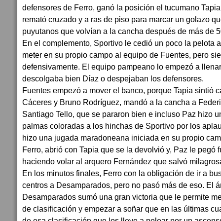
defensores de Ferro, ganó la posición el tucumano Tapia
remató cruzado y a ras de piso para marcar un golazo que
puyutanos que volvían a la cancha después de más de 5
En el complemento, Sportivo le cedió un poco la pelota 
meter en su propio campo al equipo de Fuentes, pero si
defensivamente. El equipo pampeano lo empezó a llenar
descolgaba bien Díaz o despejaban los defensores.
Fuentes empezó a mover el banco, porque Tapia sintió c
Cáceres y Bruno Rodríguez, mandó a la cancha a Feder
Santiago Tello, que se pararon bien e incluso Paz hizo u
palmas coloradas a los hinchas de Sportivo por los aplau
hizo una jugada maradoneana iniciada en su propio camp
Ferro, abrió con Tapia que se la devolvió y, Paz le pegó 
haciendo volar al arquero Fernández que salvó milagros
En los minutos finales, Ferro con la obligación de ir a bu
centros a Desamparados, pero no pasó más de eso. El árbi
Desamparados sumó una gran victoria que le permite me
de clasificación y empezar a soñar que en las últimas cu
de esa clasificación que los lleve a pelear por un ascens