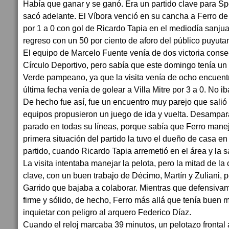
Había que ganar y se ganó. Era un partido clave para S
sacó adelante. El Víbora venció en su cancha a Ferro d
por 1 a 0 con gol de Ricardo Tapia en el mediodía sanjuan
regreso con un 50 por ciento de aforo del público puyuta
El equipo de Marcelo Fuente venía de dos victoria consecu
Círculo Deportivo, pero sabía que este domingo tenía un ri
Verde pampeano, ya que la visita venía de ocho encuentro
última fecha venía de golear a Villa Mitre por 3 a 0. No ib
De hecho fue así, fue un encuentro muy parejo que sali
equipos propusieron un juego de ida y vuelta. Desampar
parado en todas su líneas, porque sabía que Ferro manej
primera situación del partido la tuvo el dueño de casa e
partido, cuando Ricardo Tapia arremetió en el área y la s
La visita intentaba manejar la pelota, pero la mitad de la
clave, con un buen trabajo de Décimo, Martín y Zuliani, p
Garrido que bajaba a colaborar. Mientras que defensiva
firme y sólido, de hecho, Ferro más allá que tenía buen m
inquietar con peligro al arquero Federico Díaz.
Cuando el reloj marcaba 39 minutos, un pelotazo frontal 