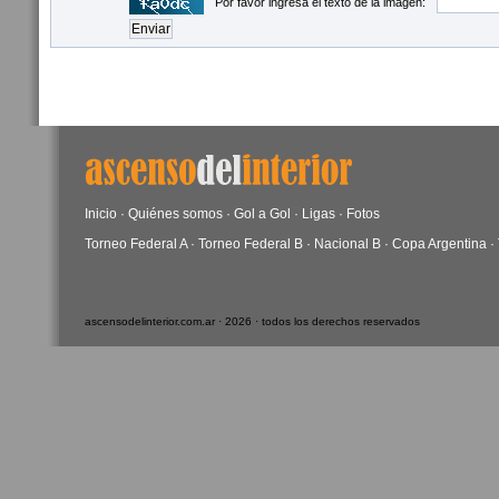
Por favor ingresá el texto de la imagen:
Inicio
·
Quiénes somos
·
Gol a Gol
·
Ligas
·
Fotos
Torneo Federal A
·
Torneo Federal B
·
Nacional B
·
Copa Argentina
·
ascensodelinterior.com.ar · 2026 · todos los derechos reservados