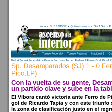
Inicio
SUB 13/15/17
Quiénes somos
Gol A Gol
Pr
Torneo Federal A
Torneo Regional
Nacional B
Co
Fed. A Zona A
Federal A
La Pampa
San Juan
Torneo Federal A
Ferro (Gral. Pico,LP
Sp. Desamparados (SJ) 1 - 0 Ferr
Pico,LP)
Con la vuelta de su gente, Des
un partido clave y sube en la tab
El Víbora cantó victoria ante Ferro de P
gol de Ricardo Tapia y con este triunfo 
la zona de clasificación justo en el regr