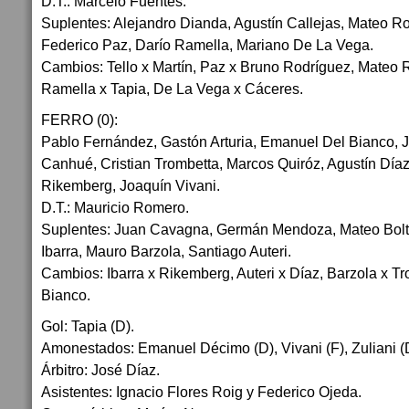
D.T.: Marcelo Fuentes.
Suplentes: Alejandro Dianda, Agustín Callejas, Mateo Ro
Federico Paz, Darío Ramella, Mariano De La Vega.
Cambios: Tello x Martín, Paz x Bruno Rodríguez, Mateo R
Ramella x Tapia, De La Vega x Cáceres.
FERRO (0):
Pablo Fernández, Gastón Arturia, Emanuel Del Bianco, J
Canhué, Cristian Trombetta, Marcos Quiróz, Agustín Díaz
Rikemberg, Joaquín Vivani.
D.T.: Mauricio Romero.
Suplentes: Juan Cavagna, Germán Mendoza, Mateo Bolte
Ibarra, Mauro Barzola, Santiago Auteri.
Cambios: Ibarra x Rikemberg, Auteri x Díaz, Barzola x Tr
Bianco.
Gol: Tapia (D).
Amonestados: Emanuel Décimo (D), Vivani (F), Zuliani (
Árbitro: José Díaz.
Asistentes: Ignacio Flores Roig y Federico Ojeda.