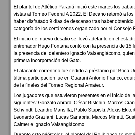
El plantel de Atlético Paraná inició este martes los trab
vistas al Torneo Federal A 2022. El Decano retornó a lo
haber disfrutado 9 días de descanso tras haber obtenido
categoría de los certámenes organizado por el Consejo 
El inicio del nuevo desafío se llevó adelante en el estadi
entrenador Hugo Fontana contó con la presencia de 15 fu
la presencia del delantero Ignacio Valsangiácomo, quien
primera incorporación del Gato.
El atacante correntino fue cedido a préstamo por Boca U
última participación fue en Guaraní Antonio Franco, equi
de la finales del Torneo Regional Amateur.
Los jugadores que estuvieron presentes en el inicio de l
siguientes: Gonzalo Abrard, César Bistchin, Marcos Ci
Schvindt, Leandro Mansilla, Pablo Stupiski, Alexis Ekke
Leonardo Graziani, Lucas Sanabria, Marcos Minetti, Gus
Caimer e Ignacio Valsangiácomo.
Durante este miércoles, el plantel del Rojiblanco se mov