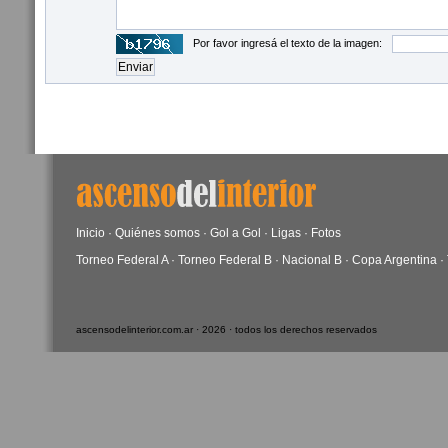
Por favor ingresá el texto de la imagen:
Inicio
·
Quiénes somos
·
Gol a Gol
·
Ligas
·
Fotos
Torneo Federal A
·
Torneo Federal B
·
Nacional B
·
Copa Argentina
·
ascensodelinterior.com.ar · 2026 · todos los derechos reservados