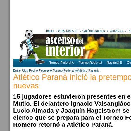
Inicio
SUB 13/15/17
Quiénes somos
Gol A Gol
Pr
Torneo Federal A
Torneo Regional
Nacional B
Co
Entre Rios
Fed. A
Federal A
Torneo Federal A
Atlético Paraná
Atlético Paraná inició la pretem
nuevas
15 jugadores estuvieron presentes en e
Mutio. El delantero Ignacio Valsangiác
Lucio Almada y Joaquín Hagelstrom se 
elenco que se prepara para el Torneo F
Romero retornó a Atlético Paraná.