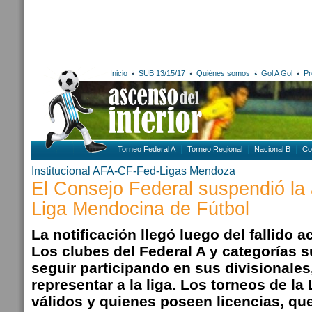
Inicio
SUB 13/15/17
Quiénes somos
Gol A Gol
Pr
Torneo Federal A
Torneo Regional
Nacional B
Co
Institucional AFA-CF-Fed-Ligas
Mendoza
El Consejo Federal suspendió la a
Liga Mendocina de Fútbol
La notificación llegó luego del fallido a
Los clubes del Federal A y categorías 
seguir participando en sus divisionales
representar a la liga. Los torneos de l
válidos y quienes poseen licencias, que