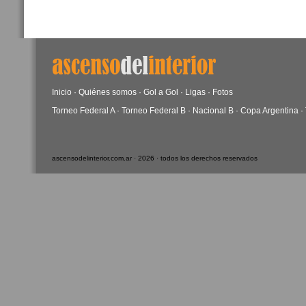
Inicio
·
Quiénes somos
·
Gol a Gol
·
Ligas
·
Fotos
Torneo Federal A
·
Torneo Federal B
·
Nacional B
·
Copa Argentina
·
ascensodelinterior.com.ar · 2026 · todos los derechos reservados