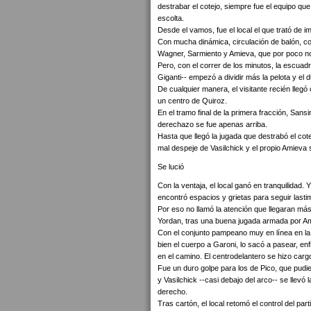
destrabar el cotejo, siempre fue el equipo que l
escolta.
Desde el vamos, fue el local el que trató de i
Con mucha dinámica, circulación de balón, c
Wagner, Sarmiento y Amieva, que por poco no 
Pero, con el correr de los minutos, la escuadr
Giganti-- empezó a dividir más la pelota y el 
De cualquier manera, el visitante recién lleg
un centro de Quiroz.
En el tramo final de la primera fracción, Sans
derechazo se fue apenas arriba.
Hasta que llegó la jugada que destrabó el cote
mal despeje de Vasilchick y el propio Amieva
Se lució
Con la ventaja, el local ganó en tranquilidad.
encontró espacios y grietas para seguir last
Por eso no llamó la atención que llegaran má
Yordan, tras una buena jugada armada por A
Con el conjunto pampeano muy en línea en la
bien el cuerpo a Garoni, lo sacó a pasear, enf
en el camino. El centrodelantero se hizo car
Fue un duro golpe para los de Pico, que pu
y Vasilchick --casi debajo del arco-- se llevó 
derecho.
Tras cartón, el local retomó el control del pa