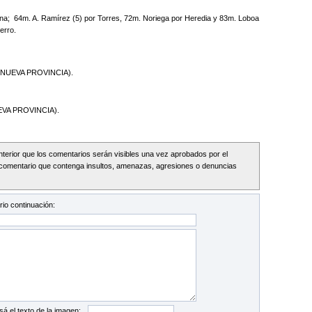
; 64m. A. Ramírez (5) por Torres, 72m. Noriega por Heredia y 83m. Loboa
erro.
 NUEVA PROVINCIA).
VA PROVINCIA).
Interior que los comentarios serán visibles una vez aprobados por el
comentario que contenga insultos, amenazas, agresiones o denuncias
io continuación:
sá el texto de la imagen: