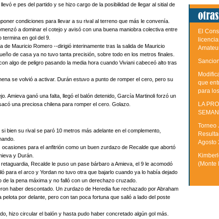
levó e pes del partido y se hizo cargo de la posibilidad de llegar al sitial de
mponer condiciones para llevar a su rival al terreno que más le convenía.
omenzó a dominar el cotejo y avisó con una buena maniobra colectiva entre
El Cons
termina en gol del 9.
licenci
a de Mauricio Romero --dirigió interinamente tras la salida de Mauricio
Amateu
dueño de casa ya no tuvo tanta precisión, sobre todo en los metros finales.
Sancion
ó con algo de peligro pasando la media hora cuando Viviani cabeceó alto tras
Modific
inena se volvió a activar. Durán estuvo a punto de romper el cero, pero su
que ent
para lo
jo. Amieva ganó una falta, llegó el balón detenido, García Martinoli forzó un
LA PRO
 sacó una preciosa chilena para romper el cero. Golazo.
SEMAN
Torneo 
 Y si bien su rival se paró 10 metros más adelante en el complemento,
Resulta
imando.
Agosto
s ocasiones para el anfitrión como un buen zurdazo de Recalde que abortó
Kimberle
mieva y Durán.
(Monte 
 retaguardia, Recalde le puso un pase bárbaro a Amieva, el 9 le acomodó
iló para el arco y Yordan no tuvo otra que bajarlo cuando ya lo había dejado
go de la pena máxima y no falló con un derechazo cruzado.
dieron haber descontado. Un zurdazo de Heredia fue rechazado por Abraham
la pelota por delante, pero con tan poca fortuna que salió a lado del poste
rtido, hizo circular el balón y hasta pudo haber concretado algún gol más.