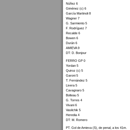
Núñez 6
Giménez (c) 6
García Martinoli 8
Wagner 7
G. Sarmiento 5
F. Rodríguez 7
Recalde 6
Bowen 6
Durán 6
AMIEVA 9
DT: D. Bonjour
FERRO GP 0
Yordan 5
Quiroz (c) 5
Garoni 5
T. Fernández 5
Livera 5
Cavagnaro 5
Bolteau 5
G. Torres 4
Vivani 6
Vasilchik 5
Heredia 4
DT: M. Romero
PT. Gol de Amieva (S), de penal, a los 41m.