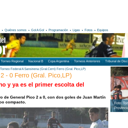
Quiénes somos
Gol A Gol
Programación
Ligas
Fotos
Equipos
Torneo Regional
Nacional B
Copa Argentina
Torneos Anteriores
Tribunal de Disci
Torneo Federal A
Sansinena (Gral.Cerri)
Ferro (Gral. Pico,LP)
2 - 0 Ferro (Gral. Pico,LP)
o y ya es el primer escolta del
o de General Pico 2 a 0, con dos goles de Juan Martín
ipo compacto.
Foto: To
Provincia