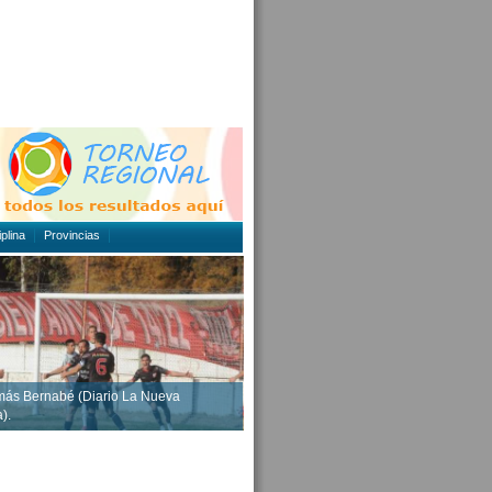
plina
Provincias
más Bernabé (Diario La Nueva
).