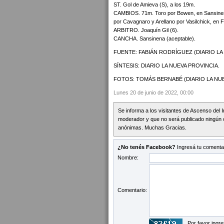
ST. Gol de Amieva (S), a los 19m.
CAMBIOS. 71m. Toro por Bowen, en Sansinena
por Cavagnaro y Arellano por Vasilchick, en F
ARBITRO. Joaquín Gil (6).
CANCHA. Sansinena (aceptable).
FUENTE: FABIÁN RODRÍGUEZ (DIARIO LA
SÍNTESIS: DIARIO LA NUEVA PROVINCIA.
FOTOS: TOMÁS BERNABÉ (DIARIO LA NUE
Lunes 20 de junio de 2022, 00:00
Se informa a los visitantes de Ascenso del 
moderador y que no será publicado ningún 
anónimas. Muchas Gracias.
¿No tenés Facebook?
Ingresá tu comentar
Nombre:
Comentario:
Por favor ingre