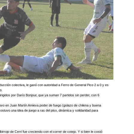
cción colectiva, le ganó con autoridad a Ferro de General Pico 2 a 0 y es
o.
dirigidos por Darío Bonjour, que ya suman 7 partidos sin perder, con 6
 tuvo en Juan Martín Amieva poder de fuego (golazo de chilena y buena
ostuvo una idea de juego a ras del piso, dinámica y solidaridad para
irrojo de Cerri fue creciendo con el correr de cotejo. Y si bien le costó