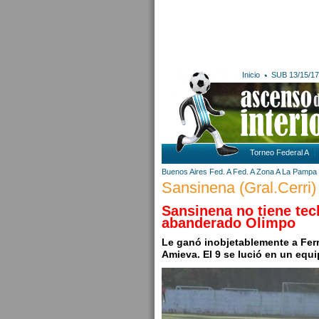
Inicio
SUB 13/15/17
Torneo Federal A
Buenos Aires
Fed. A
Fed. A Zona A
La Pampa
Sansinena (Gral.Cerri) 
Sansinena no tiene tech
abanderado Olimpo
Le ganó inobjetablemente a Ferr
Amieva. El 9 se lució en un equ