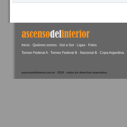
Inicio
·
Quiénes somos
·
Gol a Gol
·
Ligas
·
Fotos
Torneo Federal A
·
Torneo Federal B
·
Nacional B
·
Copa Argentina
·
ascensodelinterior.com.ar · 2026 · todos los derechos reservados