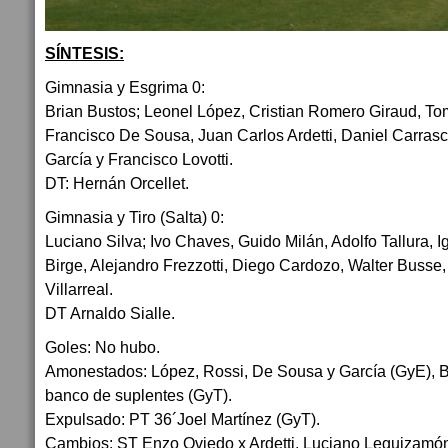
SÍNTESIS:
Gimnasia y Esgrima 0:
Brian Bustos; Leonel López, Cristian Romero Giraud, To
Francisco De Sousa, Juan Carlos Ardetti, Daniel Carrasco
García y Francisco Lovotti.
DT: Hernán Orcellet.
Gimnasia y Tiro (Salta) 0:
Luciano Silva; Ivo Chaves, Guido Milán, Adolfo Tallura, 
Birge, Alejandro Frezzotti, Diego Cardozo, Walter Busse
Villarreal.
DT Arnaldo Sialle.
Goles: No hubo.
Amonestados: López, Rossi, De Sousa y García (GyE), B
banco de suplentes (GyT).
Expulsado: PT 36´Joel Martínez (GyT).
Cambios: ST Enzo Oviedo x Ardetti, Luciano Leguizamón 