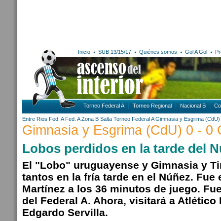
Inicio
SUB 13/15/17
Quiénes somos
Gol A Gol
Pr
Torneo Federal A
Torneo Regional
Nacional B
Co
Entre Rios
Fed. A
Fed. A Zona B
Salta
Torneo Federal A
Gimnasia y Esgrima (CdU)
Gimnasia y Esgrima (CdU) 0 - 0 
Lobos perdidos en la tarde del 
El "Lobo" uruguayense y Gimnasia y Tir
tantos en la fría tarde en el Núñez. Fue
Martínez a los 36 minutos de juego. Fue
del Federal A. Ahora, visitará a Atlético
Edgardo Servilla.