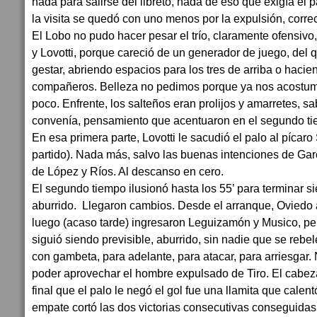
nada para salirse del libreto, nada de eso que exigía el 
la visita se quedó con uno menos por la expulsión, correc
El Lobo no pudo hacer pesar el trío, claramente ofensivo
y Lovotti, porque careció de un generador de juego, del 
gestar, abriendo espacios para los tres de arriba o hacie
compañeros. Belleza no pedimos porque ya nos acostu
poco. Enfrente, los salteños eran prolijos y amarretes, s
convenía, pensamiento que acentuaron en el segundo ti
En esa primera parte, Lovotti le sacudió el palo al pícaro 
partido). Nada más, salvo las buenas intenciones de Garc
de López y Ríos. Al descanso en cero.
El segundo tiempo ilusionó hasta los 55’ para terminar si
aburrido. Llegaron cambios. Desde el arranque, Oviedo 
luego (acaso tarde) ingresaron Leguizamón y Musico, p
siguió siendo previsible, aburrido, sin nadie que se reb
con gambeta, para adelante, para atacar, para arriesgar. 
poder aprovechar el hombre expulsado de Tiro. El cabez
final que el palo le negó el gol fue una llamita que calentó
empate cortó las dos victorias consecutivas conseguida