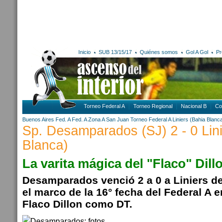
Inicio
SUB 13/15/17
Quiénes somos
Gol A Gol
Pr
Torneo Federal A
Torneo Regional
Nacional B
Co
Buenos Aires
Fed. A
Fed. A Zona A
San Juan
Torneo Federal A
Liniers (Bahia Blanc
Sp. Desamparados (SJ) 2 - 0 Lin
Blanca)
La varita mágica del "Flaco" Dill
Desamparados venció 2 a 0 a Liniers d
el marco de la 16° fecha del Federal A e
Flaco Dillon como DT.