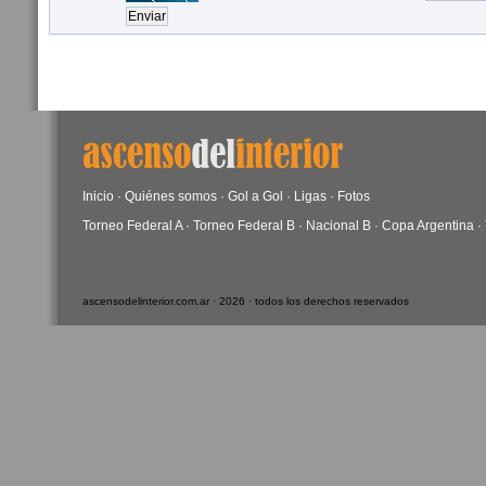
Inicio
·
Quiénes somos
·
Gol a Gol
·
Ligas
·
Fotos
Torneo Federal A
·
Torneo Federal B
·
Nacional B
·
Copa Argentina
·
ascensodelinterior.com.ar · 2026 · todos los derechos reservados