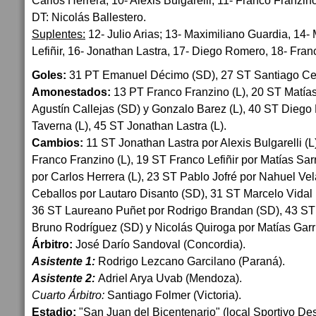
Carlos Herrera, 10- Alexis Bulgarelli, 11- Franco Franzin
DT: Nicolás Ballestero.
Suplentes:
12- Julio Arias; 13- Maximiliano Guardia, 14-
Lefiñir, 16- Jonathan Lastra, 17- Diego Romero, 18- Fra
Goles:
31 PT Emanuel Décimo (SD), 27 ST Santiago Ceb
Amonestados:
13 PT Franco Franzino (L), 20 ST Matías
Agustín Callejas (SD) y Gonzalo Barez (L), 40 ST Diego
Taverna (L), 45 ST Jonathan Lastra (L).
Cambios:
11 ST Jonathan Lastra por Alexis Bulgarelli (
Franco Franzino (L), 19 ST Franco Lefiñir por Matías Sar
por Carlos Herrera (L), 23 ST Pablo Jofré por Nahuel Ve
Ceballos por Lautaro Disanto (SD), 31 ST Marcelo Vidal 
36 ST Laureano Puñet por Rodrigo Brandan (SD), 43 ST
Bruno Rodríguez (SD) y Nicolás Quiroga por Matías Garr
Árbitro:
José Darío Sandoval (Concordia).
Asistente 1:
Rodrigo Lezcano Garcilano (Paraná).
Asistente 2:
Adriel Arya Uvab (Mendoza).
Cuarto Árbitro:
Santiago Folmer (Victoria).
Estadio:
"San Juan del Bicentenario" (local Sportivo D