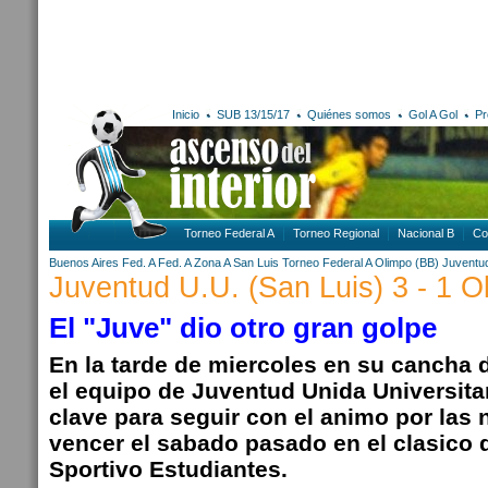
Inicio
SUB 13/15/17
Quiénes somos
Gol A Gol
Pr
Torneo Federal A
Torneo Regional
Nacional B
Co
Buenos Aires
Fed. A
Fed. A Zona A
San Luis
Torneo Federal A
Olimpo (BB)
Juventud
Juventud U.U. (San Luis) 3 - 1 O
El "Juve" dio otro gran golpe
En la tarde de miercoles en su cancha d
el equipo de Juventud Unida Universitar
clave para seguir con el animo por las
vencer el sabado pasado en el clasico d
Sportivo Estudiantes.