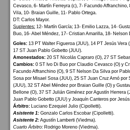
Cevasco, 6- Martín Ferreyra (c), 7- Facundo Affranchino,
Vila, 10- Braian Guille, 11- Pablo Ortega.
DT: Carlos Mayor.
Suplentes:
12- Martín García; 13- Emilio Lazza, 14- Gust
Buo, 16- Abel Méndez, 17- Cristian Amarilla, 18- Nelson 
Goles:
13 PT Walter Figueroa (JUU), 14 PT Jesús Vera (J
17 ST Juan Pablo Gobetto (JUU).
Amonestados:
20 ST Nicolás Capraro (O), 27 ST Seba
Cambios:
0 ST Ivo Di Buo por Claudio Cevasco (O) y Cri
Facundo Affranchino (O), 9 ST Nelson Da Silva por Pabl
Sosa por Misael Sosa (JUU), 25 ST Juan Cruz Arnó por
(JUU), 32 ST Abel Méndez por Braian Guille (O) y Gust
Bellone (O), 37 ST Julián Giménez por Agustín Herrera (
Juan Pablo Gobetto (JUU) y Joaquín Canteros por Jesús
Árbitro:
Luciano Ezequiel Julio (Cipolletti).
Asistente 1:
Gonzalo Carlos Escobar (Cipolletti).
Asistente 2:
Agustín Lamberti (Viedma).
Cuarto Árbitro:
Rodrigo Moreno (Viedma).