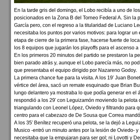
En la tarde gris del domingo, el Lobo recibía a uno de lo
posicionados en la Zona B del Torneo Federal A. Sin la 
García pero, con el regreso a la titularidad de Luciano 
necesitaba los puntos por varios motivos: para lograr un
etapa de cierre de la primera fase, hacerse fuerte de loc
los 8 equipos que jugarán los playoffs para el ascenso a
En los primeros 20 minutos del partido se prestaron la p
bien parado atrás y, aunque el Lobo parecía más, no podí
que presentaba el equipo dirigido por Nazareno Godoy.
La primera chance fue para la visita. A los 19' Juan Bone
vértice del área, sacó un remate esquinado que Brian Bu
lungo delantero ya mostraba lo que podía generar en el
respondió a los 29' con Leguizamón moviendo la pelota d
triangulando con Leonel López, Oviedo y filtrando para 
centro para el cabezazo de De Sousa que Correa mandó 
A los 35' Benítez recuperó una pelota, se la dejó a Legu
Musico -entró un minuto antes por la lesión de Oviedo- y
necesitaba que la empujaran para ser gol; ni Lovotti y D