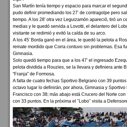
San Martín tenía tiempo y espacio para marcar el segundo 
pudo definir promediando los 27' de contragolpe pero sa
tiempo. A los 28' otra vez Leguizamón apareció, tiró un 
medias y le quedó servida a Lovotti, el delantero del Lo
visitante se redimió y evitó la caída de su arco.
A los 45' Borda ganó en el área, le quedó la pelota a Ros
remate mordido que Corra contuvo sin problemas. Esa fue
Gimnasia.
Solo quedó tiempo para que a los 47' el ingresado Ezequ
pelota dividida a Rouzies, se la llevara y definiera ante B
“Franja” de Formosa.
A falta de cuatro fechas Sportivo Belgrano con 39 puntos
octavo lugar lo definirán, por ahora, Gimnasia y Sportiv
Francisco con 38; más abajo está Crucero del Norte con
con 33 puntos. En la próxima el "Lobo" visita a Defenso