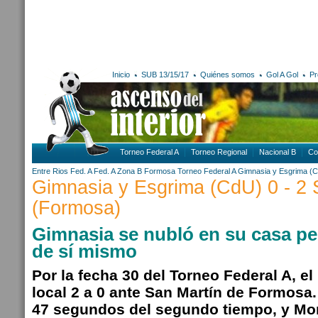
Inicio
SUB 13/15/17
Quiénes somos
Gol A Gol
Pr
Torneo Federal A
Torneo Regional
Nacional B
Co
Entre Rios
Fed. A
Fed. A Zona B
Formosa
Torneo Federal A
Gimnasia y Esgrima (
Gimnasia y Esgrima (CdU) 0 - 2 
(Formosa)
Gimnasia se nubló en su casa p
de sí mismo
Por la fecha 30 del Torneo Federal A, 
local 2 a 0 ante San Martín de Formosa.
47 segundos del segundo tiempo, y Mora