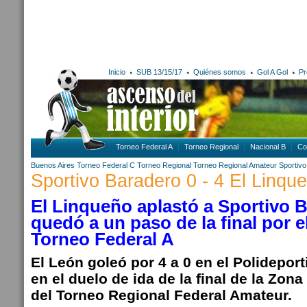
Inicio
SUB 13/15/17
Quiénes somos
Gol A Gol
Pr
Torneo Federal A
Torneo Regional
Nacional B
Co
Buenos Aires
Torneo Federal C
Torneo Regional
Torneo Regional Amateur
Sportiv
Sportivo Baradero 0 - 4 El Linque
El Linqueño aplastó a Sportivo 
quedó a un paso de la final por e
Torneo Federal A
El León goleó por 4 a 0 en el Polideport
en el duelo de ida de la final de la Zo
del Torneo Regional Federal Amateur.