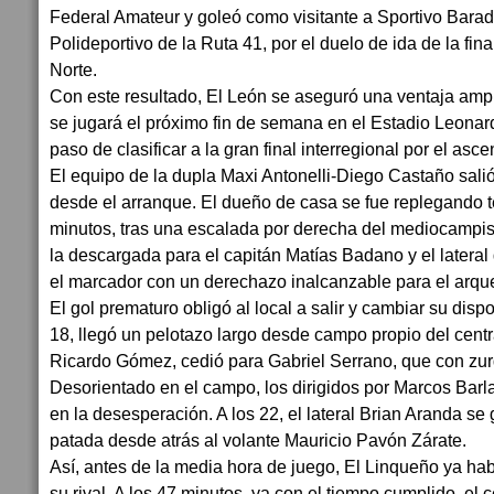
Federal Amateur y goleó como visitante a Sportivo Barade
Polideportivo de la Ruta 41, por el duelo de ida de la f
Norte.
Con este resultado, El León se aseguró una ventaja ampl
se jugará el próximo fin de semana en el Estadio Leonar
paso de clasificar a la gran final interregional por el asc
El equipo de la dupla Maxi Antonelli-Diego Castaño salió 
desde el arranque. El dueño de casa se fue replegando 
minutos, tras una escalada por derecha del mediocampis
la descargada para el capitán Matías Badano y el lateral
el marcador con un derechazo inalcanzable para el arqu
El gol prematuro obligó al local a salir y cambiar su dispo
18, llegó un pelotazo largo desde campo propio del cent
Ricardo Gómez, cedió para Gabriel Serrano, que con zur
Desorientado en el campo, los dirigidos por Marcos Barla
en la desesperación. A los 22, el lateral Brian Aranda se 
patada desde atrás al volante Mauricio Pavón Zárate.
Así, antes de la media hora de juego, El Linqueño ya h
su rival. A los 47 minutos, ya con el tiempo cumplido, el