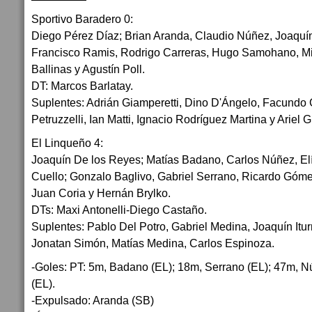
Sportivo Baradero 0:
Diego Pérez Díaz; Brian Aranda, Claudio Núñez, Joaquí
Francisco Ramis, Rodrigo Carreras, Hugo Samohano, M
Ballinas y Agustín Poll.
DT: Marcos Barlatay.
Suplentes: Adrián Giamperetti, Dino D'Ángelo, Facundo G
Petruzzelli, Ian Matti, Ignacio Rodríguez Martina y Ariel G
El Linqueño 4:
Joaquín De los Reyes; Matías Badano, Carlos Núñez, El
Cuello; Gonzalo Baglivo, Gabriel Serrano, Ricardo Góme
Juan Coria y Hernán Brylko.
DTs: Maxi Antonelli-Diego Castaño.
Suplentes: Pablo Del Potro, Gabriel Medina, Joaquín Itur
Jonatan Simón, Matías Medina, Carlos Espinoza.
-Goles: PT: 5m, Badano (EL); 18m, Serrano (EL); 47m, N
(EL).
-Expulsado: Aranda (SB)