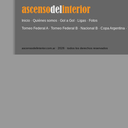
Inicio
·
Quiénes somos
·
Gol a Gol
·
Ligas
·
Fotos
Torneo Federal A
·
Torneo Federal B
·
Nacional B
·
Copa Argentina
·
ascensodelinterior.com.ar · 2026 · todos los derechos reservados