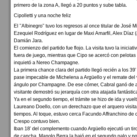
primero de la zona A, llegó a 20 puntos y sube tabla.
Cipolletti y una noche feliz
El "Albinegro" tuvo los regresos al once titular de José 
Ezequiel Rodríguez en lugar de Maxi Amarfil, Alex Díaz
Damián Jara.
El comienzo del partido fue flojo. La visita tuvo la inicia
fuera de juego, mientras que Cipo se acercó con pelota
inquietó a Nereo Champagne.
La primera chance clara del partido llegó recién a los 39
pase impecable de Michelena a Argüello y el remate del 
ángulo por Champagne. De ese córner, Cabral ganó de ar
visitante demostró su jerarquía con otra atajada fantástic
Ya en el segundo tiempo, el trámite se hizo de ida y vuel
Laureano Doello, con un derechazo que el arquero visit
tiempos. Al toque, estuvo cerca Facundo Affranchino de
Crespo contuvo bien.
Iban 18' del complemento cuando Argüello ejecutó un tiro
de cancha, Manolo Berra la bajó en el segundo palo y po