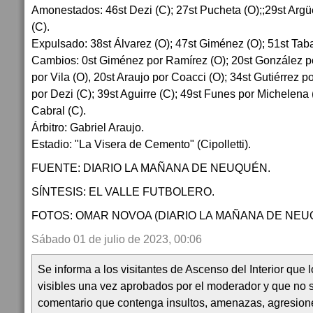
Amonestados: 46st Dezi (C); 27st Pucheta (O);;29st Argü
(C).
Expulsado: 38st Álvarez (O); 47st Giménez (O); 51st Taba
Cambios: 0st Giménez por Ramírez (O); 20st González por
por Vila (O), 20st Araujo por Coacci (O); 34st Gutiérrez po
por Dezi (C); 39st Aguirre (C); 49st Funes por Michelena 
Cabral (C).
Árbitro: Gabriel Araujo.
Estadio: "La Visera de Cemento" (Cipolletti).
FUENTE: DIARIO LA MAÑANA DE NEUQUÉN.
SÍNTESIS: EL VALLE FUTBOLERO.
FOTOS: OMAR NOVOA (DIARIO LA MAÑANA DE NEU
Sábado 01 de julio de 2023, 00:06
Se informa a los visitantes de Ascenso del Interior que
visibles una vez aprobados por el moderador y que no 
comentario que contenga insultos, amenazas, agresion