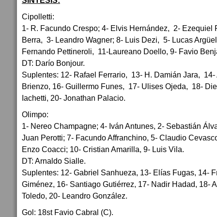
SÍNTESIS:
Cipolletti:
1- R. Facundo Crespo; 4- Elvis Hernández, 2- Ezequiel
Berra, 3- Leandro Wagner; 8- Luis Dezi, 5- Lucas Argüel
Fernando Pettineroli, 11-Laureano Doello, 9- Favio Ben
DT: Darío Bonjour.
Suplentes: 12- Rafael Ferrario, 13- H. Damián Jara, 14- 
Brienzo, 16- Guillermo Funes, 17- Ulises Ojeda, 18- Die
Iachetti, 20- Jonathan Palacio.
Olimpo:
1- Nereo Champagne; 4- Iván Antunes, 2- Sebastián Álvar
Juan Perotti; 7- Facundo Affranchino, 5- Claudio Cevasc
Enzo Coacci; 10- Cristian Amarilla, 9- Luis Vila.
DT: Arnaldo Sialle.
Suplentes: 12- Gabriel Sanhueza, 13- Elías Fugas, 14- F
Giménez, 16- Santiago Gutiérrez, 17- Nadir Hadad, 18- A
Toledo, 20- Leandro González.
Gol: 18st Favio Cabral (C).