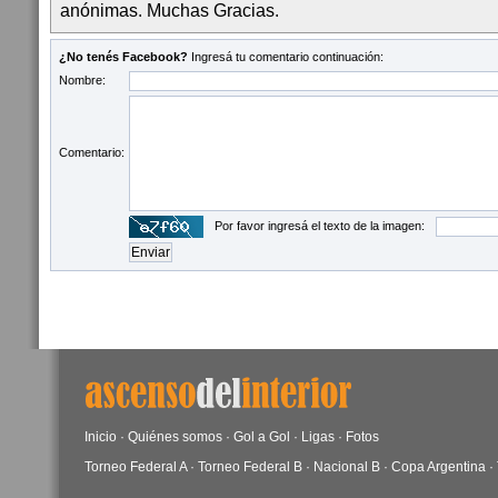
anónimas. Muchas Gracias.
¿No tenés Facebook?
Ingresá tu comentario continuación:
Nombre:
Comentario:
Por favor ingresá el texto de la imagen:
Inicio
·
Quiénes somos
·
Gol a Gol
·
Ligas
·
Fotos
Torneo Federal A
·
Torneo Federal B
·
Nacional B
·
Copa Argentina
·