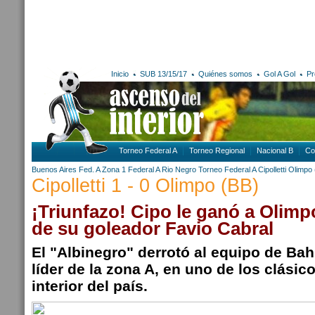
Inicio
SUB 13/15/17
Quiénes somos
Gol A Gol
Pr
Torneo Federal A
Torneo Regional
Nacional B
Co
Buenos Aires
Fed. A Zona 1
Federal A
Rio Negro
Torneo Federal A
Cipolletti
Olimpo 
Cipolletti 1 - 0 Olimpo (BB)
¡Triunfazo! Cipo le ganó a Olimp
de su goleador Favio Cabral
El "Albinegro" derrotó al equipo de Ba
líder de la zona A, en uno de los clásic
interior del país.