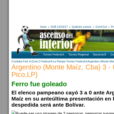
Inicio
SUB 13/15/17
Quiénes somos
Gol A Gol
Pr
Torneo Federal A
Torneo Regional
Nacional B
Co
Cordoba
Fed. A Zona 2
Federal A
La Pampa
Torneo Federal A
Argentino (Monte Maí
Argentino (Monte Maíz, Cba) 3 - 
Pico,LP)
Ferro fue goleado
El elenco pampeano cayó 3 a 0 ante Ar
Maíz en su anteúltima presentación en 
despedida será ante Bolívar.