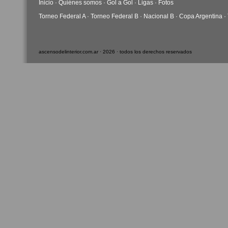
Inicio
·
Quiénes somos
·
Gol a Gol
·
Ligas
·
Fotos
Torneo Federal A
·
Torneo Federal B
·
Nacional B
·
Copa Argentina
·
ascensodelinterior.com.ar · 2026 · todos los derechos reservados