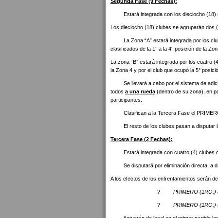
Segunda Fase (9 Fechas):
Estará integrada con los dieciocho (18) cl
Los dieciocho (18) clubes se agruparán dos (
La Zona “A” estará integrada por los clubes 
clasificados de la 1° a la 4° posición de la Zo
La zona “B” estará integrada por los cuatro (4
la Zona 4 y por el club que ocupó la 5° posici
Se llevará a cabo por el sistema de adició
todos
a una rueda
(dentro de su zona), en pa
participantes.
Clasifican a la Tercera Fase el PRIMERO (
El resto de los clubes pasan a disputar la 
Tercera Fase (2 Fechas):
Estará integrada con cuatro (4) clubes cl
Se disputará por eliminación directa, a do
A los efectos de los enfrentamientos serán de
?
PRIMERO (1RO.) d
?
PRIMERO (1RO.) d