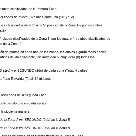
ubes clasificados de la Primera Fase.
2) zonas de nueve (9) clubes cada una (“A” y “B”).-
clasificados de la 1° a la 5° posición de la Zona 1 y por los clubes
na 2.-
) clubes clasificados de la Zona 3, por los cuatro (4) clubes clasificados de
ón de la Zona 2.-
n de puntos en cada una de las zonas, las cuales jugarán todos contra
rtidos de ida solamente, iniciando con puntaje cero (0) todos los
1ro) y el SEGUNDO (2do) de cada zona (Total: 4 clubes).
Fase Revalida (Total: 14 clubes).
asificados de la Segunda Fase.
ble partido uno en cada sede.-
 la siguiente manera:
e la Zona A vs. SEGUNDO (2do) de la Zona B.
e la Zona B vs. SEGUNDO (2do) de la Zona A.