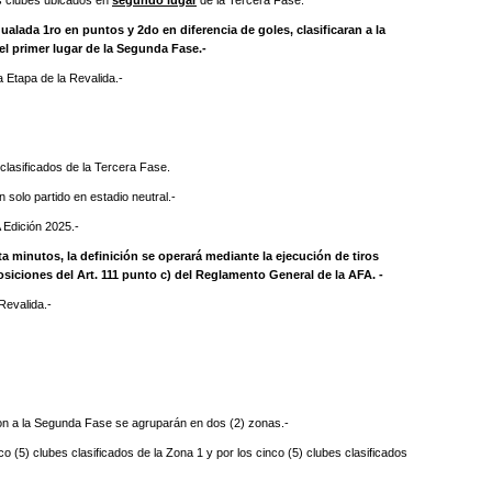
s clubes ubicados en
segundo lugar
de la Tercera Fase.
gualada 1ro en puntos y 2do en diferencia de goles, clasificaran a la
el primer lugar de la Segunda Fase.-
a Etapa de la Revalida.-
asificados de la Tercera Fase.
olo partido en estadio neutral.-
 Edición 2025.-
a minutos, la definición se operará mediante la ejecución de tiros
siciones del Art. 111 punto c) del Reglamento General de la AFA. -
Revalida.-
on a la Segunda Fase se agruparán en dos (2) zonas.-
5) clubes clasificados de la Zona 1 y por los cinco (5) clubes clasificados