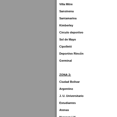
Villa Mitre
Sansinena
Santamarina
Kimberley
Circulo deportivo
Sol de Mayo
Cipolletti
Deportivo Rincón
Germinal
ZONA 2:
Ciudad Bolivar
Argentino
J. U. Universitario
Estudiantes
Atenas