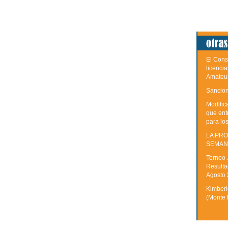
El Cons
licenci
Amateu
Sancion
Modific
que ent
para lo
LA PRO
SEMAN
Torneo 
Resulta
Agosto
Kimberle
(Monte 