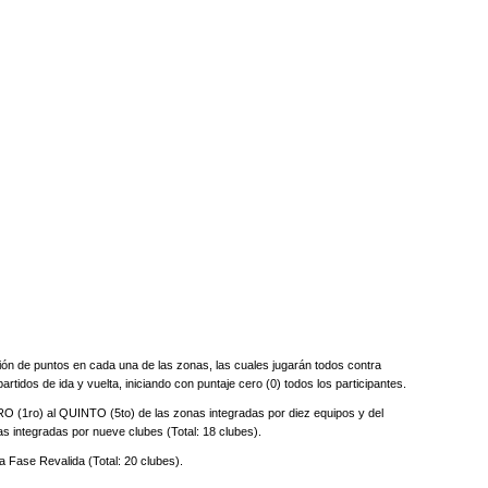
n de puntos en cada una de las zonas, las cuales jugarán todos contra
rtidos de ida y vuelta, iniciando con puntaje cero (0) todos los participantes.
1ro) al QUINTO (5to) de las zonas integradas por diez equipos y del
integradas por nueve clubes (Total: 18 clubes).
Fase Revalida (Total: 20 clubes).