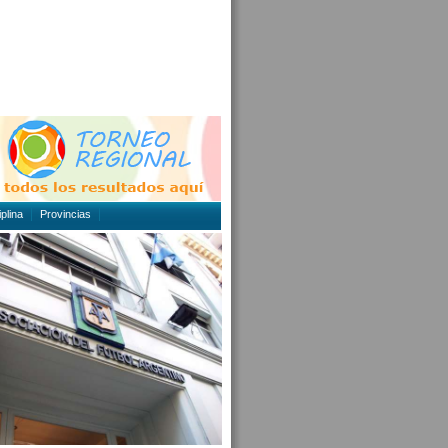
plina
Provincias