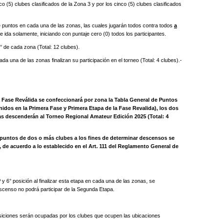
5) clubes clasificados de la Zona 3 y por los cinco (5) clubes clasificados
de puntos en cada una de las zonas, las cuales jugarán todos contra todos
a
e ida solamente, iniciando con puntaje cero (0) todos los participantes.
6° de cada zona (Total: 12 clubes).
da una de las zonas finalizan su participación en el torneo (Total: 4 clubes).-
ase Reválida se confeccionará por zona la Tabla General de Puntos
dos en la Primera Fase y Primera Etapa de la Fase Revalida), los dos
s descenderán al Torneo Regional Amateur Edición 2025 (Total: 4
puntos de dos o más clubes a los fines de determinar descensos se
os, de acuerdo a lo establecido en el Art. 111 del Reglamento General de
6° posición al finalizar esta etapa en cada una de las zonas, se
censo no podrá participar de la Segunda Etapa.
ciones serán ocupadas por los clubes que ocupen las ubicaciones