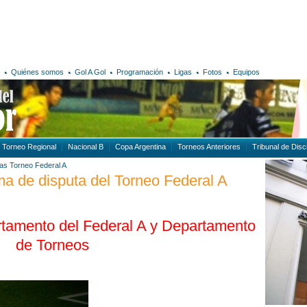
Quiénes somos
Gol A Gol
Programación
Ligas
Fotos
Equipos
Torneo Regional
Nacional B
Copa Argentina
Torneos Anteriores
Tribunal de Disci
gas
Torneo Federal A
ma de disputa del Torneo Federal A
rtamento del Federal A y Departamento
de Torneos