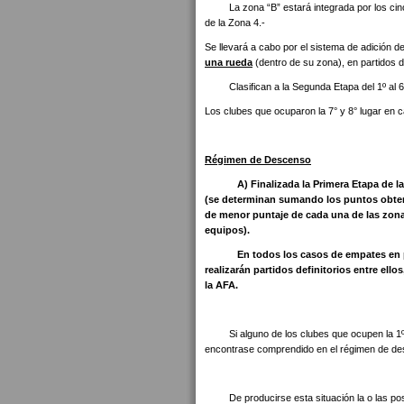
La zona “B” estará integrada por los cinco (
de la Zona 4.-
Se llevará a cabo por el sistema de adición 
una rueda
(dentro de su zona), en partidos d
Clasifican a la Segunda Etapa del 1º al 
Los clubes que ocuparon la 7° y 8° lugar en ca
Régimen de Descenso
A) Finalizada la Primera Etapa de la F
(se determinan sumando los puntos obteni
de menor puntaje de cada una de las zona
equipos).
En todos los casos de empates en 
realizarán partidos definitorios entre ell
la AFA.
Si alguno de los clubes que ocupen la 1º y 
encontrase comprendido en el régimen de des
De producirse esta situación la o las posi