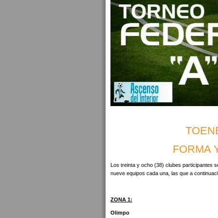
TOENE
FORMA Y
Los treinta y ocho (38) clubes participantes
nueve equipos cada una, las que a continuaci
ZONA 1:
Olimpo