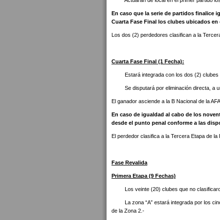
Actuarán de local en el primer partido lo
En caso que la serie de partidos finalice i
Cuarta Fase Final los clubes ubicados en 
Los dos (2) perdedores clasifican a la Tercer
Cuarta Fase Final (1 Fecha):
Estará integrada con los dos (2) clubes cl
Se disputará por eliminación directa, a un s
El ganador asciende a la B Nacional de la AFA
En caso de igualdad al cabo de los novent
desde el punto penal conforme a las dispo
El perdedor clasifica a la Tercera Etapa de la 
Fase Revalida
Primera Etapa (9 Fechas)
Los veinte (20) clubes que no clasificar
La zona “A” estará integrada por los cinco (
de la Zona 2.-