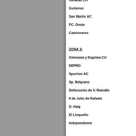
Huracan LH
Gutierrez
San Martin AC
FC. Oeste
Camioneros
ZONA 3:
Gimnasia y Esgrima CU
DEPRO
Sportivo AC
Sp. Belgrano
Defensores de V. Ramallo
9 de Julio de Rafaela
D. Haig
El Linqueño
Independiente