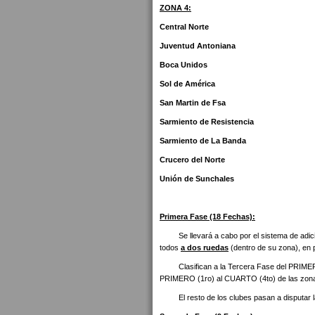
ZONA 4:
Central Norte
Juventud Antoniana
Boca Unidos
Sol de América
San Martin de Fsa
Sarmiento de Resistencia
Sarmiento de La Banda
Crucero del Norte
Unión de Sunchales
Primera Fase (18 Fechas):
Se llevará a cabo por el sistema de adició
todos
a dos ruedas
(dentro de su zona), en pa
Clasifican a la Tercera Fase del PRIMERO (
PRIMERO (1ro) al CUARTO (4to) de las zonas 
El resto de los clubes pasan a disputar la 