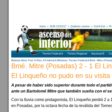
Inicio
SUB 13/15/17
Quiénes somos
Gol A Gol
Pr
Torneo Federal A
Torneo Regional
Nacional B
Co
Buenos Aires
Fed. A-Rev. A
Federal A
Misiones
Torneo Federal A
Bmé. Mitre (Posa
Bmé. Mitre (Posadas) 2 - 1 El Li
El Linqueño no pudo en su visit
A pesar de haber sido superior durante todo el partido
ante un Bartolomé Mitre que también sueña con el 
Con la lluvia como protagonista, El Linqueño perdió 2 a 1
en Posadas, por la octava fecha de la reválida del Torne