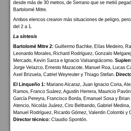
desde más de 30 metros, de Serrano que se metió pegado
Bartolomé Mitre.
Ambos elencos crearon más situaciones de peligro, pero
del 2 a 1.
La síntesis
Bartolomé Mitre 2:
Guillermo Bachke, Elías Medeiro, Raú
Leonardo Morales, Richard Rodríguez, Gonzalo Melgarej
Mercado, Kevin Sarza e Ignacio Valsangiácomo.
Suplen
Jorge Velazco, Ernesto Mazacote, Manuel Roa, Lucas Ca
Axel Brizuela, Catriel Weyreuter y Thiago Stefan.
Directo
El Linqueño 1:
Mariano Alcaraz, Juan Ignacio Coria, Ale
Ramos, Franco Suárez, Agustín Herrera, Mauricio Pavón
García Pereyra, Francisco Borda, Emanuel Sosa y Brian 
Atencio, Nicolás Juárez, Ciro Beltrando, Gabriel Medina,
Manuel Rodríguez, Ricardo Gómez, Valentín Colombi y G
Director técnico:
Claudio Spontón.