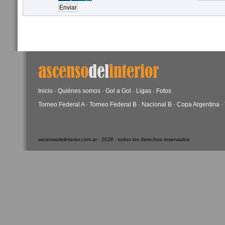
Inicio
·
Quiénes somos
·
Gol a Gol
·
Ligas
·
Fotos
Torneo Federal A
·
Torneo Federal B
·
Nacional B
·
Copa Argentina
·
ascensodelinterior.com.ar · 2026 · todos los derechos reservados