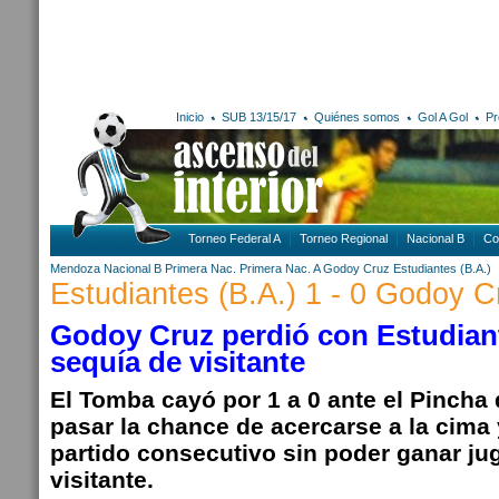
Inicio
SUB 13/15/17
Quiénes somos
Gol A Gol
Pr
Torneo Federal A
Torneo Regional
Nacional B
Co
Mendoza
Nacional B
Primera Nac.
Primera Nac. A
Godoy Cruz
Estudiantes (B.A.)
Estudiantes (B.A.) 1 - 0 Godoy C
Godoy Cruz perdió con Estudiant
sequía de visitante
El Tomba cayó por 1 a 0 ante el Pincha
pasar la chance de acercarse a la cima
partido consecutivo sin poder ganar j
visitante.