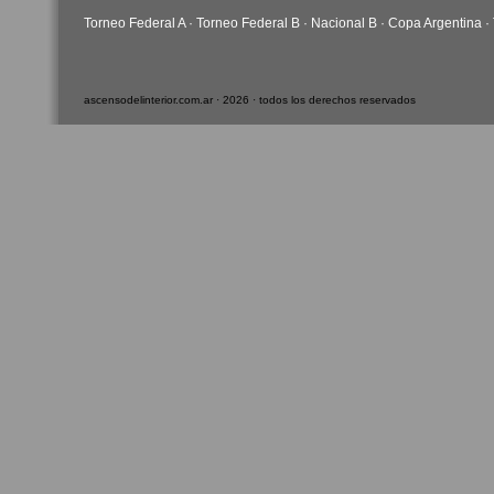
Torneo Federal A
·
Torneo Federal B
·
Nacional B
·
Copa Argentina
·
ascensodelinterior.com.ar · 2026 · todos los derechos reservados