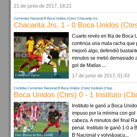
21 de junio de 2017, 18:21
Corrientes
Nacional B
Boca Unidos (Ctes)
Chacarita Jrs.
Chacarita Jrs. 1 - 0 Boca Unidos (Cte
Cuarto revés en fila de Boca 
continúa una mala racha que 
mejoró algo, defendió bastante
minutos se metió demasiado a
gol de Matías ...
17 de junio de 2017, 01:43
Foto: Diario Época.
Cordoba
Corrientes
Nacional B
Boca Unidos (Ctes)
Instituto (Cba)
Boca Unidos (Ctes) 0 - 1 Instituto (Cb
Instituto le ganó a Boca Unido
impuso por la mínima con gol 
cabeza. A minutos del final R
penal. Instituto le ganó 1-0 a
B Nacional y volvi&oacu...
Foto: Prensa de Boca Unidos.