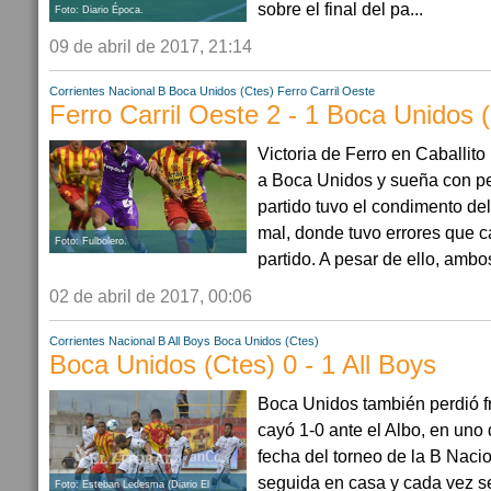
sobre el final del pa...
Foto: Diario Época.
09 de abril de 2017, 21:14
Corrientes
Nacional B
Boca Unidos (Ctes)
Ferro Carril Oeste
Ferro Carril Oeste 2 - 1 Boca Unidos 
Victoria de Ferro en Caballito
a Boca Unidos y sueña con pe
partido tuvo el condimento del
mal, donde tuvo errores que 
Foto: Fulbolero.
partido. A pesar de ello, ambo
02 de abril de 2017, 00:06
Corrientes
Nacional B
All Boys
Boca Unidos (Ctes)
Boca Unidos (Ctes) 0 - 1 All Boys
Boca Unidos también perdió fre
cayó 1-0 ante el Albo, en uno 
fecha del torneo de la B Nacio
seguida en casa y cada vez se
Foto: Esteban Ledesma (Diario El