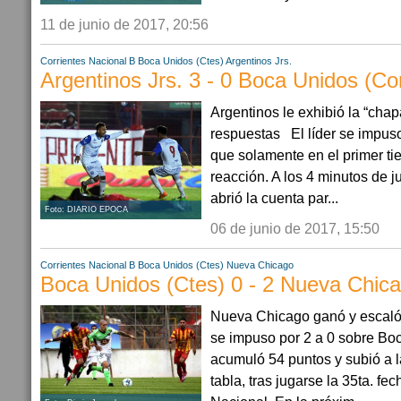
11 de junio de 2017, 20:56
Corrientes
Nacional B
Boca Unidos (Ctes)
Argentinos Jrs.
Argentinos Jrs. 3 - 0 Boca Unidos (Cor
Argentinos le exhibió la “cha
respuestas El líder se impuso
que solamente en el primer tie
reacción. A los 4 minutos de j
abrió la cuenta par...
Foto: DIARIO EPOCA
06 de junio de 2017, 15:50
Corrientes
Nacional B
Boca Unidos (Ctes)
Nueva Chicago
Boca Unidos (Ctes) 0 - 2 Nueva Chic
Nueva Chicago ganó y escaló a
se impuso por 2 a 0 sobre Boc
acumuló 54 puntos y subió a la
tabla, tras jugarse la 35ta. fe