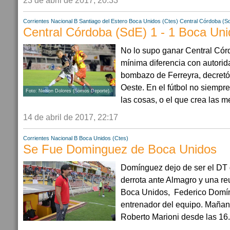
23 de abril de 2017, 20:33
Corrientes
Nacional B
Santiago del Estero
Boca Unidos (Ctes)
Central Córdoba (S
Central Córdoba (SdE) 1 - 1 Boca Uni
No lo supo ganar Central Cór
mínima diferencia con autorida
bombazo de Ferreyra, decretó e
Oeste. En el fútbol no siempr
Foto: Nelson Dolores (Somos Deporte).
las cosas, o el que crea las me
14 de abril de 2017, 22:17
Corrientes
Nacional B
Boca Unidos (Ctes)
Se Fue Dominguez de Boca Unidos
Domínguez dejo de ser el DT 
derrota ante Almagro y una re
Boca Unidos, Federico Domín
entrenador del equipo. Mañana 
Roberto Marioni desde las 16.3