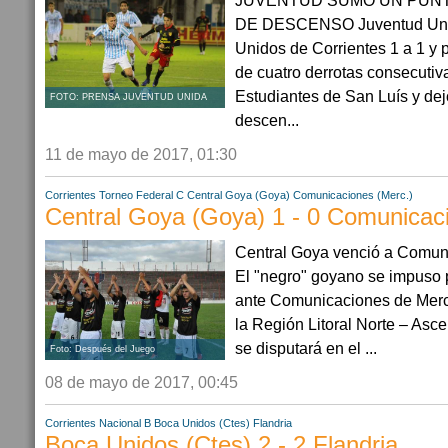
JUVENTUD SUMÓ UN PUNT
DE DESCENSO Juventud Unid
Unidos de Corrientes 1 a 1 y
de cuatro derrotas consecuti
Estudiantes de San Luís y dej
FOTO: PRENSA JUVENTUD UNIDA
descen...
11 de mayo de 2017, 01:30
Corrientes
Torneo Federal C
Central Goya (Goya)
Comunicaciones (Merc.)
Central Goya (Goya) 1 - 0 Comunicac
Central Goya venció a Comunic
El "negro" goyano se impuso p
ante Comunicaciones de Merce
la Región Litoral Norte – As
se disputará en el ...
Foto: Después del Juego
08 de mayo de 2017, 00:45
Corrientes
Nacional B
Boca Unidos (Ctes)
Flandria
Boca Unidos (Ctes) 2 - 2 Flandria