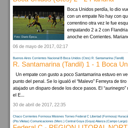
Boca Unidos perdía, lo dio vuel
con un empate No hay con qué
correntino otra vez le fue esqu
empatando 2 a 2 con Flandria 
anoche en Corrientes. Mariano 
Foto: Diario Época.
06 de mayo de 2017, 02:17
Buenos Aires
Corrientes
Nacional B
Boca Unidos (Ctes)
R. Santamarina (Tandil)
R. Santamarina (Tandil) 1 - 1 Boca Un
Un empate con gusto a poco Santamarina estuvo en vent
punto del penal. Se lo igualó el “Malevo” Ferreyra de tiro
atajado un disparo desde los doce pasos. El “aurinegro” n
el E...
30 de abril de 2017, 22:35
Chaco
Corrientes
Formosa
Misiones
Torneo Federal C
Libertad (Formosa)
Huracá
(Pto.Vilelas)
Comunicaciones (Merc.)
Central Goya (Goya)
Alianza (Campo Largo)
Federal C - REGION LITORAL NORTE