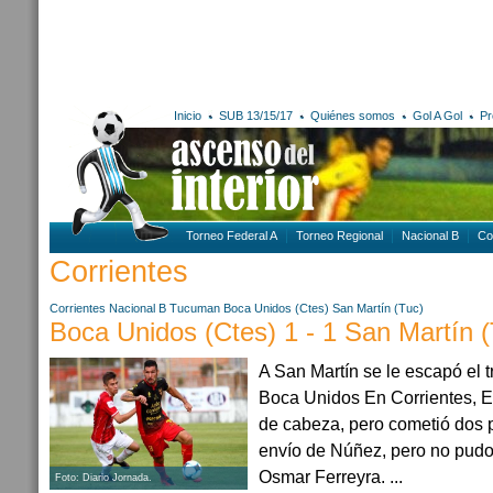
Inicio
SUB 13/15/17
Quiénes somos
Gol A Gol
Pr
Torneo Federal A
Torneo Regional
Nacional B
Co
Corrientes
Corrientes
Nacional B
Tucuman
Boca Unidos (Ctes)
San Martín (Tuc)
Boca Unidos (Ctes) 1 - 1 San Martín 
A San Martín se le escapó el tr
Boca Unidos En Corrientes, 
de cabeza, pero cometió dos 
envío de Núñez, pero no pudo
Osmar Ferreyra. ...
Foto: Diario Jornada.