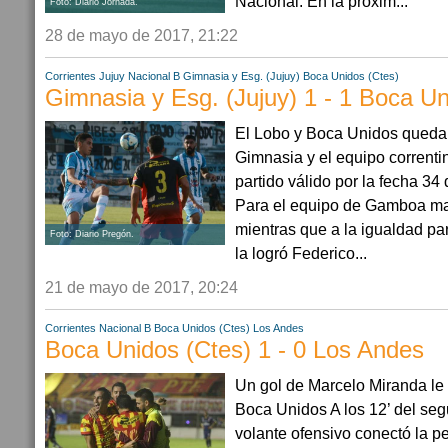
Nacional. En la próxim...
Foto: Diario Jornada.
28 de mayo de 2017, 21:22
Corrientes
Jujuy
Nacional B
Gimnasia y Esg. (Jujuy)
Boca Unidos (Ctes)
Gimnasia y Esg. (Jujuy) 1 - 1 Boca Un
El Lobo y Boca Unidos queda
Gimnasia y el equipo correntin
partido válido por la fecha 34
Para el equipo de Gamboa m
mientras que a la igualdad p
Foto: Diario Pregón.
la logró Federico...
21 de mayo de 2017, 20:24
Corrientes
Nacional B
Boca Unidos (Ctes)
Los Andes
Boca Unidos (Ctes) 1 - 0 Los Andes
Un gol de Marcelo Miranda le 
Boca Unidos A los 12’ del seg
volante ofensivo conectó la pe