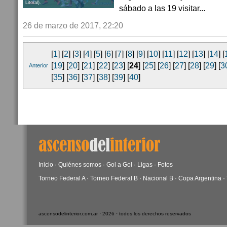
Litoral).
sábado a las 19 visitar...
26 de marzo de 2017, 22:20
[
1
] [
2
] [
3
] [
4
] [
5
] [
6
] [
7
] [
8
] [
9
] [
10
] [
11
] [
12
] [
13
] [
14
] [
[
19
] [
20
] [
21
] [
22
] [
23
] [
24
] [
25
] [
26
] [
27
] [
28
] [
29
] [
3
Anterior
[
35
] [
36
] [
37
] [
38
] [
39
] [
40
]
Inicio
·
Quiénes somos
·
Gol a Gol
·
Ligas
·
Fotos
Torneo Federal A
·
Torneo Federal B
·
Nacional B
·
Copa Argentina
·
ascensodelinterior.com.ar · 2026 · todos los derechos reservados