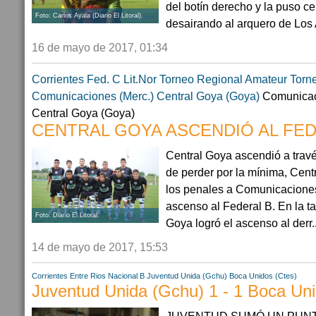
del botín derecho y la puso ce
Foto: Carlos Ayala (Diario El Litoral).
desairando al arquero de Los
16 de mayo de 2017, 01:34
Corrientes
Fed. C Lit.Nor
Torneo Regional Amateur
Torn
Comunicaciones (Merc.)
Central Goya (Goya)
Comunicacio
Central Goya (Goya)
CENTRAL GOYA ASCENDIÓ AL FED
Central Goya ascendió a travé
de perder por la mínima, Cent
los penales a Comunicaciones
ascenso al Federal B. En la t
Foto: Diario El Litoral.
Goya logró el ascenso al derr..
14 de mayo de 2017, 15:53
Corrientes
Entre Rios
Nacional B
Juventud Unida (Gchu)
Boca Unidos (Ctes)
Juventud Unida (Gchu) 1 - 1 Boca Uni