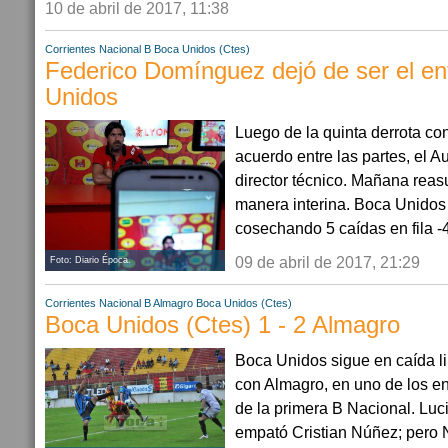
10 de abril de 2017, 11:38
Corrientes
Nacional B
Boca Unidos (Ctes)
Federico Domínguez dejó de ser el e
Unidos
Luego de la quinta derrota con
acuerdo entre las partes, el A
director técnico. Mañana rea
manera interina. Boca Unidos 
cosechando 5 caídas en fila -4 
09 de abril de 2017, 21:29
Foto: Diario Época.
Corrientes
Nacional B
Almagro
Boca Unidos (Ctes)
Boca Unidos (Ctes) 1 - 2 Almagro
Boca Unidos sigue en caída lib
con Almagro, en uno de los en
de la primera B Nacional. Lucia
empató Cristian Núñez; pero 