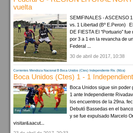
vuelta
SEMIFINALES - ASCENSO 1
vs. 1 Libertad (Bº E.Peron
DE FIESTA El “Portuario” fue 
por 3 a 1 en la revancha de un
Federal ...
30 de abril de 2017, 10:38
Corrientes
Mendoza
Nacional B
Boca Unidos (Ctes)
Independiente Riv. (Mza)
Boca Unidos (Ctes) 1 - 1 Independient
Boca Unidos sigue sin poder g
1 ante Independiente Rivada
los encuentros de la 29na. fe
Debutó Bassedas en el banco 
Foto: Télam.
y se fue expulsado Marcelo Or
visitar&aacut...